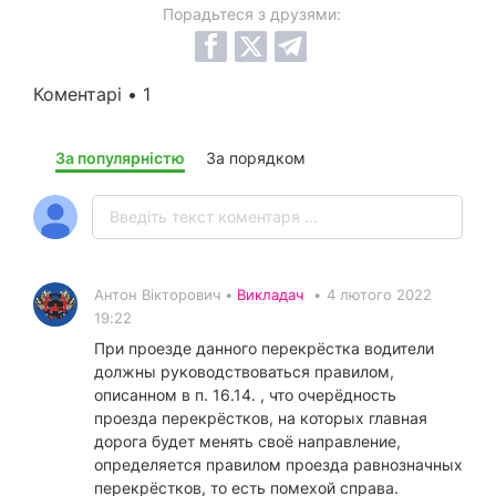
Порадьтеся з друзями:
Коментарі • 1
За популярністю
За порядком
Антон Вікторович •
Викладач
•
4 лютого 2022
19:22
При проезде данного перекрёстка водители
должны руководствоваться правилом,
описанном в п. 16.14. , что очерёдность
проезда перекрёстков, на которых главная
дорога будет менять своё направление,
определяется правилом проезда равнозначных
перекрёстков, то есть помехой справа.