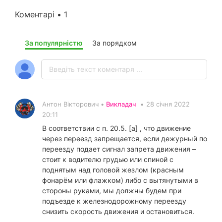
Коментарі • 1
За популярністю
За порядком
Антон Вікторович •
Викладач
•
28 січня 2022
20:11
В соответствии с п. 20.5. [а] , что движение
через переезд запрещается, если дежурный по
переезду подает сигнал запрета движения –
стоит к водителю грудью или спиной с
поднятым над головой жезлом (красным
фонарём или флажком) либо с вытянутыми в
стороны руками, мы должны будем при
подъезде к железнодорожному переезду
снизить скорость движения и остановиться.