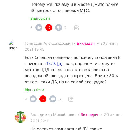
Потому же, почему и в месте Д - это ближе
30 метров от остановки МТС.
Відповісти
5
7
-2
Геннадий Александрович •
Викладач
•
30 липня
2021 19:45
Есть большие сомнения по поводу положения В
- нигде в п.
15.9. [е]
, как, впрочем, и в других
местах ПДД не сказано, что остановка на
посадочной площадке запрещена. Ближе 30 м
от нее - таки ДА, но на самой площадке?
Відповісти
4
6
-2
Володимир Михайлович •
Викладач
•
30 липня
2021 22:11
Не следует сомневаться! "В" также