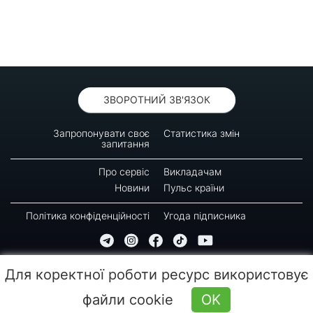
ЗВОРОТНИЙ ЗВ'ЯЗОК
Запропонувати своє
Статистика змін
запитання
Про сервіс
Викладачам
Новини
Пульс країни
Політика конфіденційності
Угода підписника
© 2016-2026 GREEN-WAY
Для коректної роботи ресурс використовує
Копіювання, передрук або використання матеріалів цієї сторінки для відтворення,
переносу на інші носії інформації заборонено. Час останнього оновлення: 10:20
файли cookie
OK
(09.08.2026)