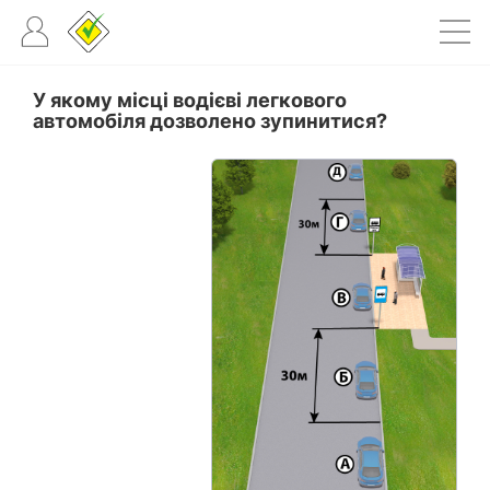
У якому місці водієві легкового
автомобіля дозволено зупинитися?