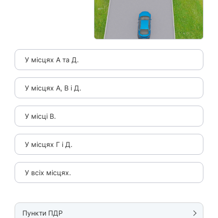
У місцях А та Д.
У місцях А, В і Д.
У місці В.
У місцях Г і Д.
У всіх місцях.
Пункти ПДР