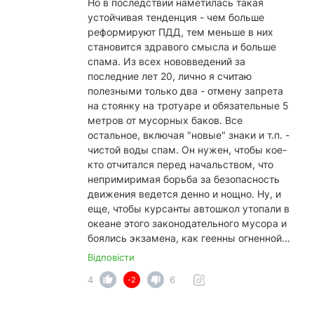
Но в последствии наметилась такая
устойчивая тенденция - чем больше
реформируют ПДД, тем меньше в них
становится здравого смысла и больше
спама. Из всех нововведений за
последние лет 20, лично я считаю
полезными только два - отмену запрета
на стоянку на тротуаре и обязательные 5
метров от мусорных баков. Все
остальное, включая "новые" знаки и т.п. -
чистой воды спам. Он нужен, чтобы кое-
кто отчитался перед начальством, что
непримиримая борьба за безопасность
движения ведется денно и нощно. Ну, и
еще, чтобы курсанты автошкол утопали в
океане этого законодательного мусора и
боялись экзамена, как геенны огненной...
Відповісти
4
6
-2