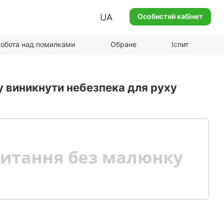
UA
Особистий кабінет
обота над помилками
Обране
Іспит
у виникнути небезпека для руху