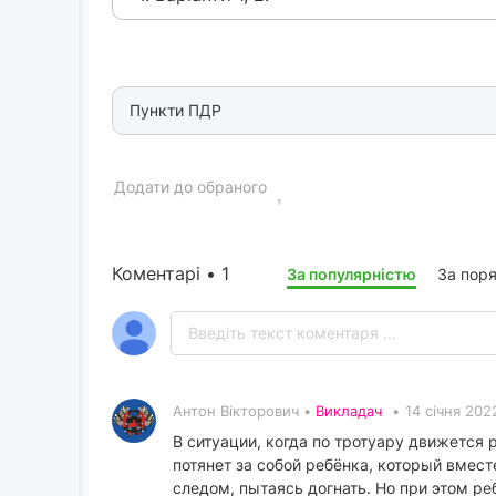
Пункти ПДР
Додати до обраного
Коментарі • 1
За популярністю
За пор
Антон Вікторович •
Викладач
•
14 січня 202
В ситуации, когда по тротуару движется
потянет за собой ребёнка, который вмест
следом, пытаясь догнать. Но при этом ре