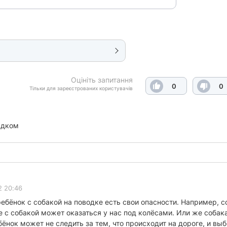
Оцініть запитання
0
0
Тільки для зареєстрованих користувачів
ядком
2 20:46
 ребёнок с собакой на поводке есть свои опасности. Например,
е с собакой может оказаться у нас под колёсами. Или же собак
бёнок может не следить за тем, что происходит на дороге, и выб