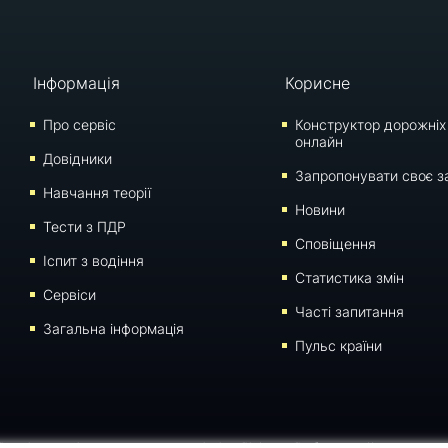
Інформація
Корисне
Про сервіс
Конструктор дорожніх
онлайн
Довідники
Запропонувати своє з
Навчання теорії
Новини
Тести з ПДР
Сповіщення
Iспит з водіння
Статистика змін
Сервіси
Часті запитання
Загальна інформація
Пульс країни
 сторінки для відтворення, переносу на інші носії інформації заборонено. Час останнього