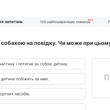
их запитань
100 найпоширеніших помилок
Р
 собакою на повідку. Чи може при цьом
частину і потягне за собою дитину.
і дитина побіжить за нею.
ортних засобів.