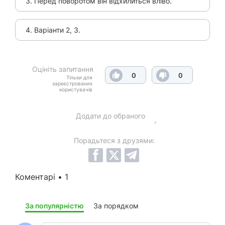
3. Перед поворотом він відхилиться вліво.
4. Варіанти 2, 3.
Оцініть запитання
0
0
Тільки для
зареєстрованих
користувачів
Додати до обраного
Порадьтеся з друзями:
Коментарі • 1
За популярністю
За порядком