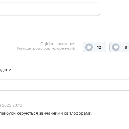
Оцініть запитання
12
8
Тільки для зареєстрованих користувачів
ядком
я 2022 23:12
ролейбуси керуються звичайними світлофорами.