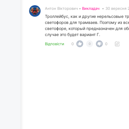
Антон Вікторович •
Викладач
•
30 вересня 
Троллейбус, как и другие нерельсовые т
светофоров для трамваев. Поэтому из вс
светофоре, который предназначен для об
случае это будет вариант Г.
Відповісти
0
0
0