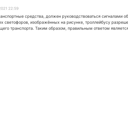
2021 22:59
ранспортные средства, должен руководствоваться сигналами о
ех светофоров, изображённых на рисунке, троллейбусу разреше
щего транспорта. Таким образом, правильным ответом являетс