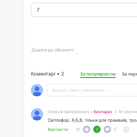
Г
Додати до обраного
Коментарі • 2
За популярністю
За пор
Олексій Валерійович •
Викладач
•
18 серпн
Світлофор. А,Б,В, тільки для трамваїв, т
Відповісти
10
3
7