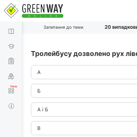
20 випадков
Запитання до теми
Тролейбусу дозволено рух ліво
А
Б
А і Б
В