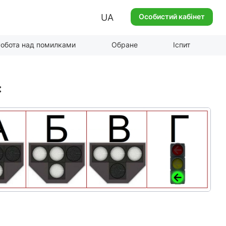
UA
Особистий кабінет
обота над помилками
Обране
Іспит
: