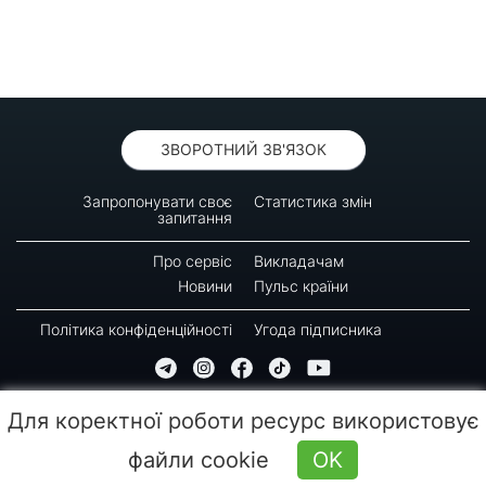
ЗВОРОТНИЙ ЗВ'ЯЗОК
Запропонувати своє
Статистика змін
запитання
Про сервіс
Викладачам
Новини
Пульс країни
Політика конфіденційності
Угода підписника
© 2016-2026 GREEN-WAY
Для коректної роботи ресурс використовує
Копіювання, передрук або використання матеріалів цієї сторінки для відтворення,
переносу на інші носії інформації заборонено. Час останнього оновлення: 10:20
файли cookie
OK
(09.08.2026)