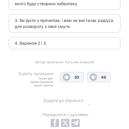
якого буде створено небезпеку.
3. Ви їдете з причепом, і вам не вистачає радіуса
для розвороту з лівої смуги.
4. Варіанти 2 і 3.
Автор запитання:
Катунин Алексей
Оцініть запитання
30
46
Тільки для
зареєстрованих
користувачів
Додати до обраного
Порадьтеся з друзями: