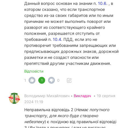
Данный вопрос основан на знании п.
10.6.
, в
котором сказано, что если транспортное
средство из-за своих габаритов или по иным
причинам не может выполнить поворот или
разворот из соответствующего крайнего
положения, разрешается отступить от
требований п.
10.4.
ПДД, если это не
противоречит требованиям запрещающих или
предписывающих дорожных знаков, дорожной
разметки и не создаст опасности или
препятствий другим участникам движения.
Відповісти
1
0
1
Володимир Михайлович •
Викладач
•
19 серпня
2024 11:19
Неправильна відповідь 2 (
Немає попутного
транспорту, для якого буде створено
небезпеку
) є похідною від правильної відповіді
3 (
Ви їдете з причепом, і вам не вистачає