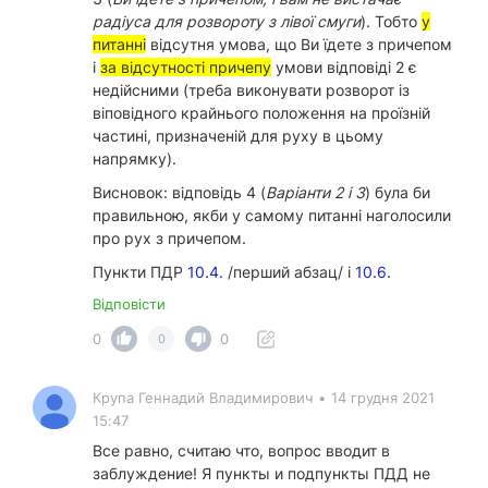
радіуса для розвороту з лівої смуги
). Тобто
у
питанні
відсутня умова, що Ви їдете з причепом
і
за відсутності причепу
умови відповіді 2 є
недійсними (треба виконувати розворот із
віповідного крайнього положення на проїзній
частині, призначеній для руху в цьому
напрямку).
Висновок: відповідь 4 (
Варіанти 2 і 3
) була би
правильною, якби у самому питанні наголосили
про рух з причепом.
Пункти ПДР
10.4.
/перший абзац/ і
10.6.
Відповісти
0
0
0
Крупа Геннадий Владимирович
•
14 грудня 2021
15:47
Все равно, считаю что, вопрос вводит в
заблуждение! Я пункты и подпункты ПДД не