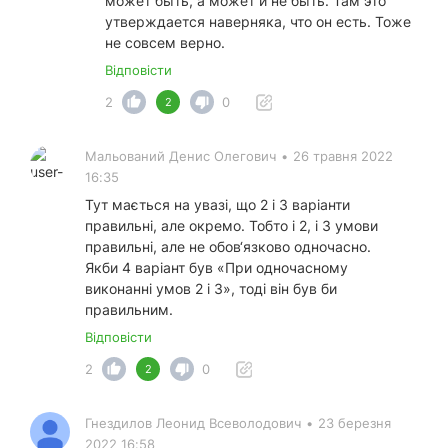
может быть, а может и не быть. Там это
утверждается наверняка, что он есть. Тоже
не совсем верно.
Відповісти
2
0
2
Мальований Денис Олегович
•
26 травня 2022
16:35
Тут мається на увазі, що 2 і 3 варіанти
правильні, але окремо. Тобто і 2, і 3 умови
правильні, але не обов‘язково одночасно.
Якби 4 варіант був «При одночасному
виконанні умов 2 і 3», тоді він був би
правильним.
Відповісти
2
0
2
Гнездилов Леонид Всеволодович
•
23 березня
2022 16:58