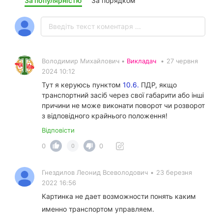
За популярністю
За порядком
Володимир Михайлович •
Викладач
•
27 червня
2024 10:12
Тут я керуюсь пунктом
10.6.
ПДР, якщо
транспортний засіб через свої габарити або інші
причини не може виконати поворот чи розворот
з відповідного крайнього положення!
Відповісти
0
0
0
Гнездилов Леонид Всеволодович
•
23 березня
2022 16:56
Картинка не дает возможности понять каким
именно транспортом управляем.