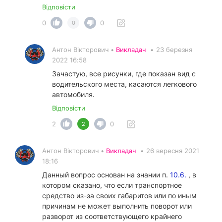
Відповісти
0
0
0
Антон Вікторович •
Викладач
•
23 березня
2022 16:58
Зачастую, все рисунки, где показан вид с
водительского места, касаются легкового
автомобиля.
Відповісти
2
0
2
Антон Вікторович •
Викладач
•
26 вересня 2021
18:16
Данный вопрос основан на знании п.
10.6.
, в
котором сказано, что если транспортное
средство из-за своих габаритов или по иным
причинам не может выполнить поворот или
разворот из соответствующего крайнего