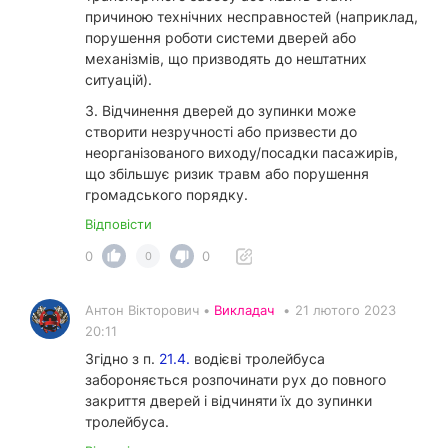
причиною технічних несправностей (наприклад,
порушення роботи системи дверей або
механізмів, що призводять до нештатних
ситуацій).
3. Відчинення дверей до зупинки може
створити незручності або призвести до
неорганізованого виходу/посадки пасажирів,
що збільшує ризик травм або порушення
громадського порядку.
Відповісти
0
0
0
Антон Вікторович •
Викладач
•
21 лютого 2023
20:11
Згідно з п.
21.4.
водієві тролейбуса
забороняється розпочинати рух до повного
закриття дверей і відчиняти їх до зупинки
тролейбуса.