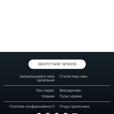
ЗВОРОТНИЙ ЗВ'ЯЗОК
Запропонувати своє
Статистика змін
запитання
Про сервіс
Викладачам
Новини
Пульс країни
Політика конфіденційності
Угода підписника