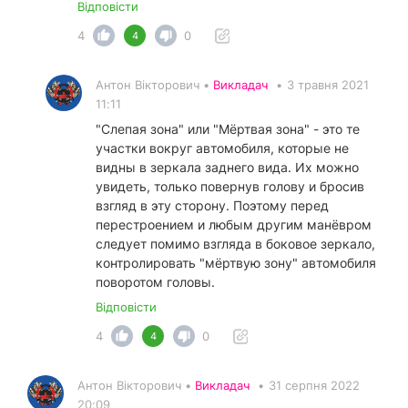
Відповісти
4
0
4
Антон Вікторович •
Викладач
•
3 травня 2021
11:11
"Слепая зона" или "Мёртвая зона" - это те
участки вокруг автомобиля, которые не
видны в зеркала заднего вида. Их можно
увидеть, только повернув голову и бросив
взгляд в эту сторону. Поэтому перед
перестроением и любым другим манёвром
следует помимо взгляда в боковое зеркало,
контролировать "мёртвую зону" автомобиля
поворотом головы.
Відповісти
4
0
4
Антон Вікторович •
Викладач
•
31 серпня 2022
20:09