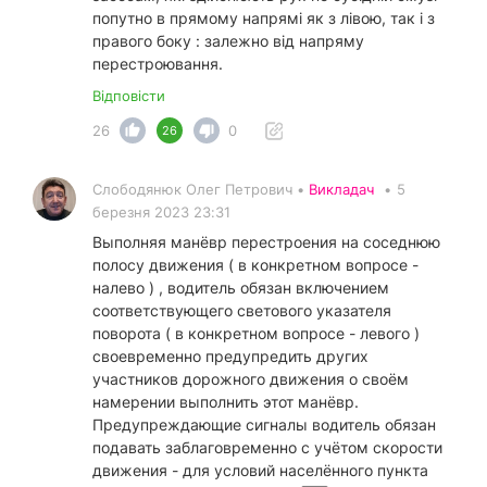
попутно в прямому напрямі як з лівою, так і з
правого боку : залежно від напряму
перестроювання.
Відповісти
26
0
26
Слободянюк Олег Петрович •
Викладач
•
5
березня 2023 23:31
Выполняя манёвр перестроения на соседнюю
полосу движения ( в конкретном вопросе -
налево ) , водитель обязан включением
соответствующего светового указателя
поворота ( в конкретном вопросе - левого )
своевременно предупредить других
участников дорожного движения о своём
намерении выполнить этот манёвр.
Предупреждающие сигналы водитель обязан
подавать заблаговременно с учётом скорости
движения - для условий населённого пункта