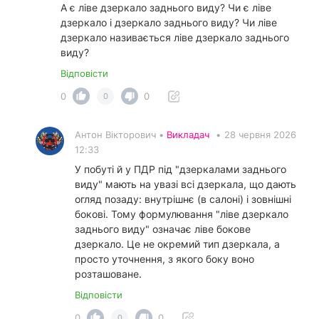
А є ліве дзеркало заднього виду? Чи є ліве
дзеркало і дзеркало заднього виду? Чи ліве
дзеркало називається ліве дзеркало заднього
виду?
Відповісти
0
0
0
Антон Вікторович •
Викладач
•
28 червня 2026
12:33
У побуті й у ПДР під "дзеркалами заднього
виду" мають на увазі всі дзеркала, що дають
огляд позаду: внутрішнє (в салоні) і зовнішні
бокові. Тому формулювання "ліве дзеркало
заднього виду" означає ліве бокове
дзеркало. Це не окремий тип дзеркала, а
просто уточнення, з якого боку воно
розташоване.
Відповісти
0
0
0