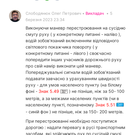
Слободянюк Олег Петрович •
Викладач
•
5
березня 2023 23:34
Виконуючи маневр перестроювання на сусідню
смугу руху ( у конкретному питанні - наліво ),
водій зобов'язаний включенням відповідного
світлового покажчика повороту ( у
конкретному питанні - лівого ) своєчасно
попередити інших учасників дорожнього руху
про свій намір виконати цей маневр.
Попереджувальні сигнали водій зобов'язаний
подавати завчасно з урахуванням швидкості
руху - для умов населеного пункту (на білому
фоні -
Знак 5.49
) не пізніше, ніж за 50- 100
метрів, а за межами населених пунктів (чи в
населеному пункті, позначеному
Знак 5.51
- синій фон ) не пізніше, ніж за 150- 200 метрів.
При перестроюванні необхідно поступитися
дорогою : надати перевагу в русі транспортним
засобам, які здійснюють рух по сусідній смузі