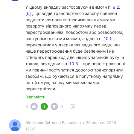
У цьому випадку застосовуючи вимоги п.
9.2.
[б]
, що водій транспортного засобу повинен
подавати сигнали світловими покажчиками
повороту відповідного напрямку перед
перестроюванням, поворотом або розворотом,
наступною дією ми маємо, згідно з п.
10.1.
,
переконатися у дзеркалах заднього виду, що
наше перестроювання буде безпечним і не
створить перешкод для інших учасників руху, а
також, виходячи з п.
10.3.
, при перестроюванні
ми повинні поступитися дорогою транспортним
засобам, що рухаються в попутному напрямку
по тій смузі, на яку ми маємо намір
перестроїтися.
Відповісти
3
0
3
Желізняк Світлана Василівна
•
28 червня 2026
12:28