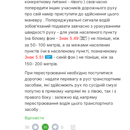
конкретному питанні - лівого ) своєчасно
попередити інших учасників дорожнього руху
про свій намір приступити до здійснення цього
маневру . Попереджувальні сигнали водій
зобов'язаний подавати завчасно з урахуванням
швидкості руху - для умов населеного пункту
(на білому фоні -
Знак 5.49
) не пізніше, ніж
за 50- 100 метрів, а за межами населених
пунктів (чи в населеному пункті, позначеному
Знак 5.51
- синій фон ) не пізніше, ніж за
150- 200 метрів.
При перестроюванні необхідно поступитися
дорогою : надати перевагу в русі транспортним
засобам, які здійснюють рух по сусідній смузі
попутно в прямому напрямі як з лівою, так і з
правого боку : залежно від напряму
перестроювання водія цього транспортного
засобу .
Відповісти
30
0
30