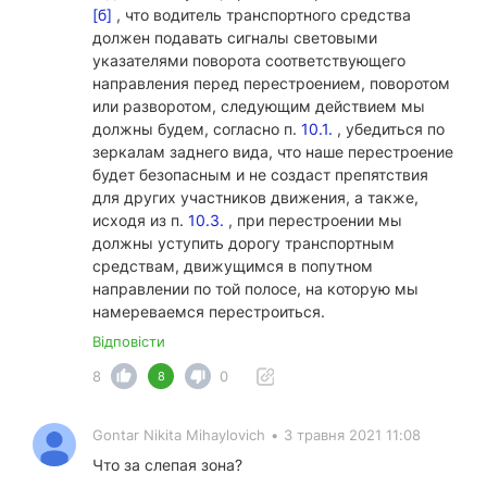
[б]
, что водитель транспортного средства
должен подавать сигналы световыми
указателями поворота соответствующего
направления перед перестроением, поворотом
или разворотом, следующим действием мы
должны будем, согласно п.
10.1.
, убедиться по
зеркалам заднего вида, что наше перестроение
будет безопасным и не создаст препятствия
для других участников движения, а также,
исходя из п.
10.3.
, при перестроении мы
должны уступить дорогу транспортным
средствам, движущимся в попутном
направлении по той полосе, на которую мы
намереваемся перестроиться.
Відповісти
8
0
8
Gontar Nikita Mihaylovich
•
3 травня 2021 11:08
Что за слепая зона?