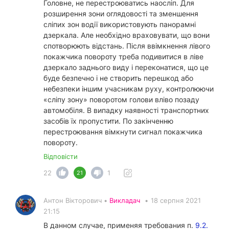
Головне, не перестроюватись наосліп. Для
розширення зони оглядовості та зменшення
сліпих зон водії використовують панорамні
дзеркала. Але необхідно враховувати, що вони
спотворюють відстань. Після ввімкнення лівого
покажчика повороту треба подивитися в ліве
дзеркало заднього виду і переконатися, що це
буде безпечно і не створить перешкод або
небезпеки іншим учасникам руху, контролюючи
«сліпу зону» поворотом голови вліво позаду
автомобіля. В випадку наявності транспортних
засобів їх пропустити. По закінченню
перестроювання вімкнути сигнал покажчика
повороту.
Відповісти
22
1
21
Антон Вікторович •
Викладач
•
18 серпня 2021
21:15
В данном случае, применяя требования п.
9.2.