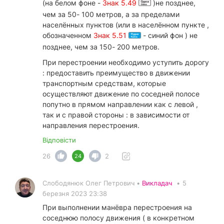
(на белом фоне -
Знак 5.49
)не позднее,
чем за 50- 100 метров, а за пределами
населённых пунктов (или в населённом пункте ,
обозначенном
Знак 5.51
- синий фон ) не
позднее, чем за 150- 200 метров.
При перестроении необходимо уступить дорогу
: предоставить преимущество в движении
транспортным средствам, которые
осуществляют движение по соседней полосе
попутно в прямом направлении как с левой ,
так и с правой стороны : в зависимости от
направления перестроения.
Відповісти
26
2
24
Слободянюк Олег Петрович •
Викладач
•
5
березня 2023 23:38
При выполнении манёвра перестроения на
соседнюю полосу движения ( в конкретном