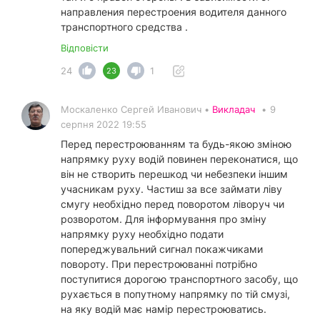
направления перестроения водителя данного
транспортного средства .
Відповісти
24
1
23
Москаленко Сергей Иванович •
Викладач
•
9
серпня 2022 19:55
Перед перестроюванням та будь-якою зміною
напрямку руху водій повинен переконатися, що
він не створить перешкод чи небезпеки іншим
учасникам руху. Частиш за все займати ліву
смугу необхідно перед поворотом ліворуч чи
розворотом. Для інформування про зміну
напрямку руху необхідно подати
попереджувальний сигнал покажчиками
повороту. При перестроюванні потрібно
поступитися дорогою транспортного засобу, що
рухається в попутному напрямку по тій смузі,
на яку водій має намір перестроюватись.