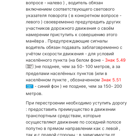
вопросе - налево ) , водитель обязан
включением соответствующего светового
указателя поворота ( в конкретном вопросе -
левого ) своевременно предупредить других
участников дорожного движения о своём
намерении приступить к совершению этого
манёвра . Предупреждающие сигналы
водитель обязан подавать заблаговременно с
учётом скорости движения - для условий
населённого пункта (на белом фоне -
Знак 5.49
)не позднее, чем за 50- 100 метров, а за
пределами населённых пунктов (или в
населённом пункте , обозначенном
Знак 5.51
- синий фон ) не позднее, чем за 150- 200
метров.
При перестроении необходимо уступить дорогу
: предоставить преимущество в движении
транспортным средствам, которые
осуществляют движение по соседней полосе
попутно в прямом направлении как с левой ,
так и с правой стороны : в зависимости от