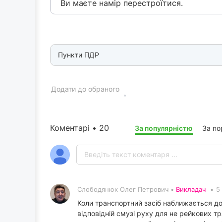
Ви маєте намір перестроїтися.
Пункти ПДР
Додати до обраного
Коментарі • 20
За популярністю
За п
Слободянюк Олег Петрович •
Викладач
•
5
Коли транспортний засіб наближається до п
відповідній смузі руху для не рейкових т