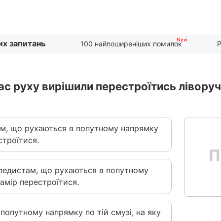
их запитань
100 найпоширеніших помилок
Р
час руху вирішили перестроїтись лівору
ам, що рухаються в попутному напрямку
строїтися.
ипедистам, що рухаються в попутному
намір перестроїтися.
опутному напрямку по тій смузі, на яку