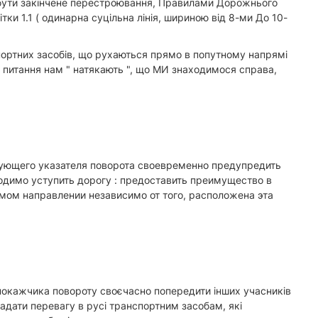
є бути закінчене перестроювання, Правилами Дорожнього
ки 1.1 ( одинарна суцільна лінія, шириною від 8-ми До 10-
портних засобів, що рухаються прямо в попутному напрямі
сті питання нам " натякають ", що МИ знаходимося справа,
ующего указателя поворота своевременно предупредить
димо уступить дорогу : предоставить преимущество в
ом направлении независимо от того, расположена эта
покажчика повороту своєчасно попередити інших учасників
адати перевагу в русі транспортним засобам, які