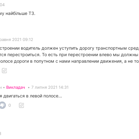
:04
му найбільше ТЗ.
равня 2021 09:12
строении водитель должен уступить дорогу транспортным сред
тся перестроиться. То есть при перестроении влево мы должны
олосе дороги в попутном с нами направлении движения, а не 
ч •
Викладач
•
7 липня 2021 14:31
 двигаться в левой полосе...
0
8