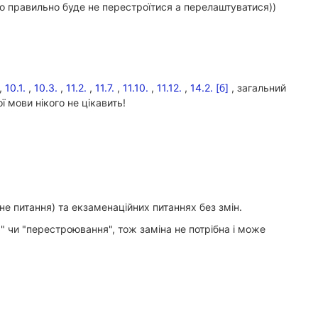
що правильно буде не перестроїтися а перелаштуватися))
,
10.1.
,
10.3.
,
11.2.
,
11.7.
,
11.10.
,
11.12.
,
14.2. [б]
, загальний
 мови нікого не цікавить!
не питання) та екзаменаційних питаннях без змін.
" чи "перестроювання", тож заміна не потрібна і може