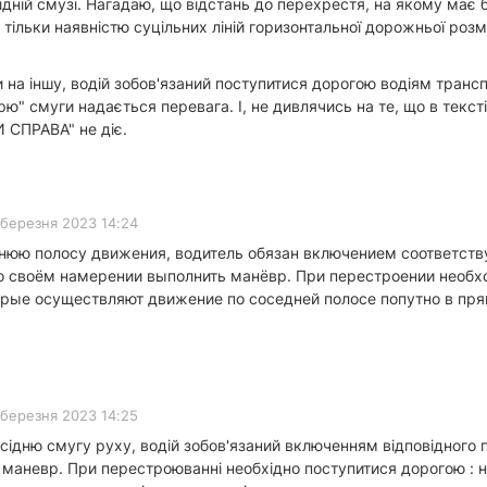
відній смузі. Нагадаю, що відстань до перехрестя, на якому ма
ільки наявністю суцільних ліній горизонтальної дорожньої розміт
 на іншу, водій зобов'язаний поступитися дорогою водіям транс
одарю" смуги надається перевага. І, не дивлячись на те, що в тек
 СПРАВА" не діє.
 березня 2023 14:24
нюю полосу движения, водитель обязан включением соответств
о своём намерении выполнить манёвр. При перестроении необхо
рые осуществляют движение по соседней полосе попутно в прям
 березня 2023 14:25
ідню смугу руху, водій зобов'язаний включенням відповідного 
 маневр. При перестроюванні необхідно поступитися дорогою : н