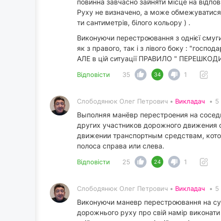
повинна завчасно зайняти місце на відпо
Руху не визначено, а може обмежуватися т
ти сантиметрів, білого кольору ) .
Виконуючи перестроювання з однієї смуги
як з правого, так і з лівого боку : "госп
АЛЕ в цій ситуації ПРАВИЛО " ПЕРЕШКОДИ
Відповісти
35
1
34
Слободянюк Олег Петрович •
Викладач
•
5
Выполняя манёвр перестроения на сосед
других участников дорожного движения 
движении транспортным средствам, кото
полоса справа или слева.
Відповісти
25
1
24
Слободянюк Олег Петрович •
Викладач
•
5
Виконуючи маневр перестроювання на сус
дорожнього руху про свій намір виконати