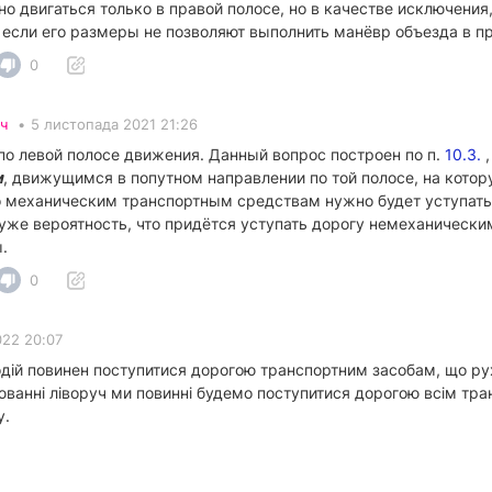
 двигаться только в правой полосе, но в качестве исключения
 если его размеры не позволяют выполнить манёвр объезда в п
0
ч
•
5 листопада 2021 21:26
 по левой полосе движения. Данный вопрос построен по п.
10.3.
,
м
, движущимся в попутном направлении по той полосе, на котор
о механическим транспортным средствам нужно будет уступать 
 уже вероятность, что придётся уступать дорогу немеханическ
.
0
022 20:07
дій повинен поступитися дорогою транспортним засобам, що руха
юванні ліворуч ми повинні будемо поступитися дорогою всім тр
у.