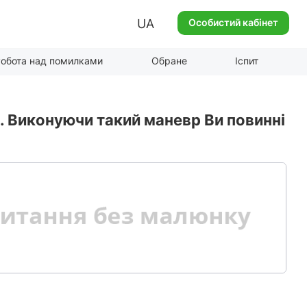
UA
Особистий кабінет
обота над помилками
Обране
Іспит
ч. Виконуючи такий маневр Ви повинні