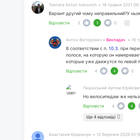
Tsendra Anton Ivanovich
•
16 травня 2021 09
Варіант другий чому неправильний?У ньо
Відповісти
3
0
3
Антон Вікторович •
Викладач
•
16 т
В соответствии с п.
10.3.
при пере
полосе, на которую он намеревае
которые уже движутся по левой п
Відповісти
4
0
4
Пишінський Артем Юрійови
Но велосипедам же нельзя
Відповісти
4
4
Ще 4 відповіді
Анастасия Ковальчук
•
12 березня 2026 01:1