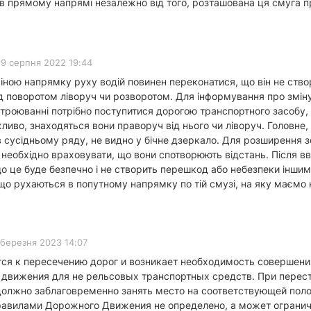
 в прямому напрямі незалежно від того, розташована ця смуга п
9 серпня 2022 19:44
ною напрямку руху водій повинен переконатися, що він не ств
ед поворотом ліворуч чи розворотом. Для інформування про змі
роюванні потрібно поступитися дорогою транспортного засобу, 
ливо, знаходяться вони праворуч від нього чи ліворуч. Головне
в сусідньому ряду, не видно у бічне дзеркало. Для розширення зо
необхідно враховувати, що вони спотворюють відстань. Після вв
що це буде безпечно і не створить перешкод або небезпеки інши
що рухаються в попутному напрямку по тій смузі, на яку маємо 
 березня 2023 14:07
я к пересечению дорог и возникает необходимость совершения к
 движения для не рельсовых транспортных средств. При перестр
лжно заблаговременно занять место на соответствующей полос
равилами Дорожного Движения не определено, а может огранич