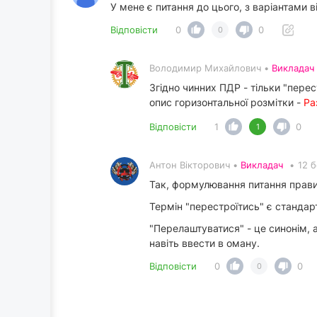
У мене є питання до цього, з варіантами 
Відповісти
0
0
0
Володимир Михайлович •
Викладач
Згідно чинних ПДР - тільки "пере
опис горизонтальної розмітки -
Ра
Відповісти
1
0
1
Антон Вікторович •
Викладач
•
12 
Так, формулювання питання правил
Термін "перестроїтись" є стандар
"Перелаштуватися" - це синонім, 
навіть ввести в оману.
Відповісти
0
0
0