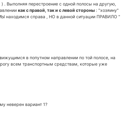
 ) . Выполняя перестроение с одной полосы на другую,
равлении
как с правой, так и с левой стороны
: "хозяину"
о МЫ находимся справа , НО в данной ситуации ПРАВИЛО "
вижущимся в попутном направлении по той полосе, на
орогу всем транспортным средствам, которые уже
му неверен вариант 1?