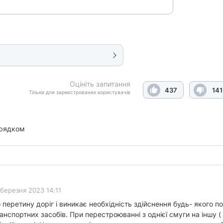
Оцініть запитання
437
141
Тільки для зареєстрованих користувачів
орядком
 березня 2023 14:11
еретину доріг і виникає необхідність здійснення будь- якого пов
ранспортних засобів. При перестроюванні з однієї смуги на іншу 