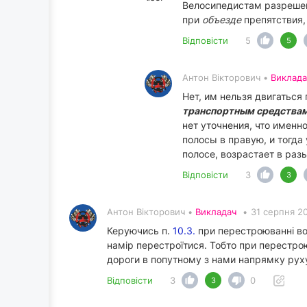
Велосипедистам разрешено
при
объезде
препятствия,
Відповісти
5
5
Антон Вікторович •
Виклада
Нет, им нельзя двигаться
транспортным средства
нет уточнения, что именн
полосы в правую, и тогда
полосе, возрастает в разы
Відповісти
3
3
Антон Вікторович •
Викладач
•
31 серпня 2
Керуючись п.
10.3.
при перестроюванні во
намір перестроїтися. Тобто при перестро
дороги в попутному з нами напрямку рух
Відповісти
3
0
3