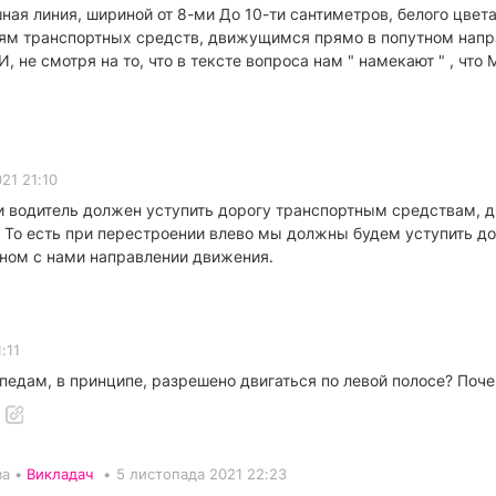
ная линия, шириной от 8-ми До 10-ти сантиметров, белого цвета
елям транспортных средств, движущимся прямо в попутном нап
 не смотря на то, что в тексте вопроса нам " намекают " , чт
21 21:10
 водитель должен уступить дорогу транспортным средствам, д
. То есть при перестроении влево мы должны будем уступить д
тном с нами направлении движения.
:11
ипедам, в принципе, разрешено двигаться по левой полосе? Поче
ва •
Викладач
•
5 листопада 2021 22:23