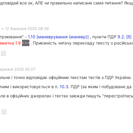
відповідей все ок, АЛЕ чи правильно написане саме питання? Як
•
12 березня 2026 08:39
строювання" -
1.10 [маневрування (маневр)]
, пункти ПДР
9.2. [б]
зметка 1.9
. Приємність читачу перекладу тексту з російської
березня 2026 05:07
ьне і точно відповідає офіційним текстам тестів з ПДР України.
тним і використовується в п.
10.3.
ПДР (за яким і побудоване да 
але в офіційних джерелах і тестах завжди пишуть "перестроїтись