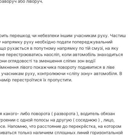
раворуч або ліворуч.
орить перешкод чи небезпеки іншим учасникам руху. Частиш
ну напрямку руху необхідно подати попереджувальний
що рухається в попутному напрямку по тій смузі, на яку
, не перестроюватись наосліп, коли автомобіль знаходиться
ни оглядовості та зменшення сліпих зон водії
імкнення лівого покажчика повороту подивитися в ліве
м учасникам руху, контролюючи «сліпу зону» автомобіля. В
намір перестроїтися їх пропустити.
акого- либо поворота ( разворота ), водитель обязан
оении с одной полосы на другую ( соседнюю ) , лицо,
е. Напомню, что расстояние до перекрёстка, на котором
иваться только наличием сплошных линий горизонтальной