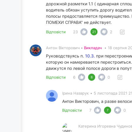
дорожной разметки 1.1 ( одинарная сплош
водитель обязан уступить дорогу водит
полосы предоставляется преимущество. И,
ПОМЕХИ СПРАВА" не действует.
Відповісти
23
2
21
Антон Вікторович •
Викладач
•
18 серпня 20
Руководствуясь п.
10.3.
при перестроении
которую он намеревается перестроиться
движутся по левой полосе дороги в попу
Відповісти
6
0
6
Ірина Назарук
•
5 листопада 2021 21
Антон Викторович, а разве велос
Відповісти
7
0
7
Катерина Игоревна Чудино