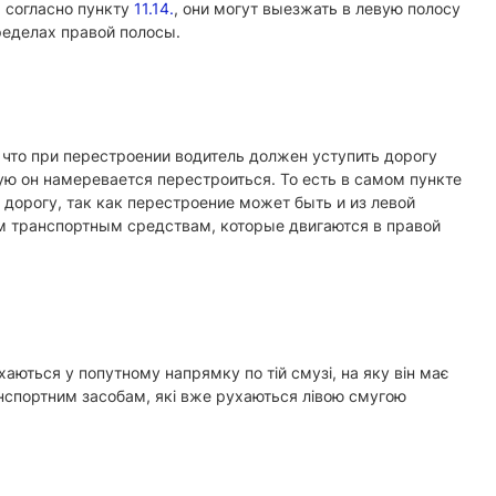
, согласно пункту
11.14.
, они могут выезжать в левую полосу
ределах правой полосы.
 что при перестроении водитель должен уступить дорогу
ую он намеревается перестроиться. То есть в самом пункте
дорогу, так как перестроение может быть и из левой
им транспортным средствам, которые двигаются в правой
ються у попутному напрямку по тій смузі, на яку він має
анспортним засобам, які вже рухаються лівою смугою