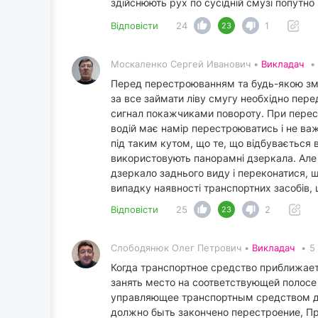
здійснюють рух по сусідній смузі попутно
Відповісти
24
1
23
Москаленко Сергей Иванович •
Викладач
•
Перед перестроюванням та будь-якою змі
за все займати ліву смугу необхідно пер
сигнал покажчиками повороту. При перест
водій має намір перестроюватись і не важ
під таким кутом, що те, що відбувається 
використовують панорамні дзеркала. Але 
дзеркало заднього виду і переконатися, 
випадку наявності транспортних засобів, 
Відповісти
25
2
23
Слободянюк Олег Петрович •
Викладач
•
5
Когда транспортное средство приближаетс
занять место на соответствующей полосе
управляющее транспортным средством до
должно быть закончено перестроение, П