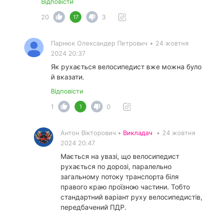
Відповісти
20
3
17
Парнюк Олександер Петрович
•
24 жовтня
2024 20:37
Як рухається велосипедист вже можна було
й вказати.
Відповісти
1
0
1
Антон Вікторович •
Викладач
•
24 жовтня
2024 20:47
Мається на увазі, що велосипедист
рухається по дорозі, паралельно
загальному потоку транспорта біля
правого краю проїзною частини. Тобто
стандартний варіант руху велосипедистів,
передбачений ПДР.