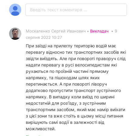
Москаленко Сергей Иванович •
Викладач
•
9
серпня 2022 10:27
При заїзді на прилеглу територію водій має
перевагу відносно тих транспортних засобів які
звідти виїздять. Але при повороті праворуч слід
надати перевагу в русі велосипедистам які
рухаються по проїзній частині прямому
напрямку, та пішоходам шлях яких
перетинається. А при повороті ліворуч
додатково пропустити транспорт зустрічного
напрямку. В випадку коли виїзд по ширині
недостатній для роз’їзду, з зустрічним
транспортним засобом, який має намір виїхати
з цієї зони та вже стоїть в цьому місці питання
вирішують самі водії в залежності від
можливостей.