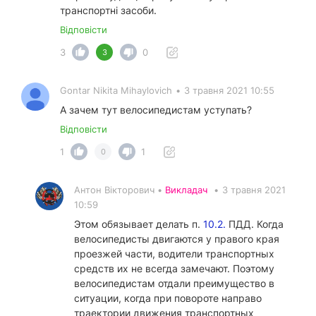
транспортні засоби.
Відповісти
3
0
3
Gontar Nikita Mihaylovich
•
3 травня 2021 10:55
А зачем тут велосипедистам уступать?
Відповісти
1
1
0
Антон Вікторович •
Викладач
•
3 травня 2021
10:59
Этом обязывает делать п.
10.2.
ПДД. Когда
велосипедисты двигаются у правого края
проезжей части, водители транспортных
средств их не всегда замечают. Поэтому
велосипедистам отдали преимущество в
ситуации, когда при повороте направо
траектории движения транспортных