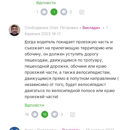
Відповісти
1
0
1
Слободянюк Олег Петрович •
Викладач
•
1
березня 2023 16:17
К
огда водитель покидает проезжую часть и
съезжает на прилегающую территорию или
обочину, он должен уступить дорогу
пешеходам, движущимся по тротуару,
пешеходной дорожке, обочине или краю
проезжей части, а также велосипедистам,
движущимся прямо в попутном направлении (
независимо от того, будет велосипедист
двигаться по велосипедной полосе или краю
проезжей части)
Відповісти
19
3
16