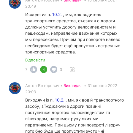
Антон Вікторович •
Викладач
•
18 серпня 2021
20:49
Исходя из п.
10.2.
, мы, как водитель
транспортного средства, съезжая с дороги
должны уступить дорогу велосипедистам и
пешеходам, направление движения которых
мы пересекаем. Причём при повороте налево
необходимо будет ещё пропустить встречные
транспортные средства.
Відповісти
7
3
4
Антон Вікторович •
Викладач
•
31 серпня 2022
20:03
Виходячи із п.
10.2.
, ми, як водій транспортного
засобу, з'їжджаючи з дороги повинні
поступитися дорогою велосипедистам та
пішоходам, напрямок руху яких ми
перетинаємо. При цьому при повороті ліворуч
потрібно буде ще пропустити зустрічні