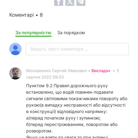
Коментарі • 8
За популярністю
За порядком
Москаленко Сергей Иванович •
Викладач
•
3
серпня 2022 09:03
Пунктом 9.2 Правил дорожнього руху
встановлено, що водій повинен подавати
сигнали світловими покажчиками повороту або
рукою(в випадку несправності або відсутності
в конструкції) відповідного напрямку:
а)перед початком руху і зупинкою;
б)перед перестроюванням, поворотом або
розворотом.
Якщо це взяти до уваги то при зупинці