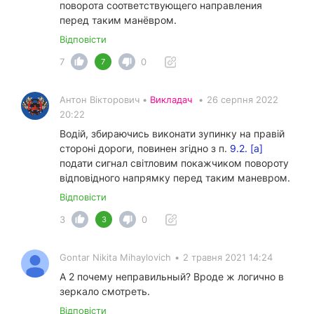
поворота соответствующего направления
перед таким манёвром.
Відповісти
7
0
7
Антон Вікторович •
Викладач
•
26 серпня 2022
20:22
Водій, збираючись виконати зупинку на правій
стороні дороги, повинен згідно з п.
9.2. [а]
подати сигнал світловим покажчиком повороту
відповідного напрямку перед таким маневром.
Відповісти
3
0
3
Gontar Nikita Mihaylovich
•
2 травня 2021 14:24
А 2 почему неправильный? Вроде ж логично в
зеркало смотреть.
Відповісти