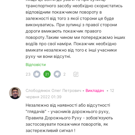
транспортного засобу необхідно скористатись
відповідним покажчиком повороту в
залежності від того з якої сторони це буде
виконуватись. При зупинці з правої сторони
дороги вмикають покажчик правого
повороту.Таким чином ми попереджаємо інших
водіїв про свої наміри. Покажчик необхідно
вмикати незалежно від того є інші учасники
руху чи вони відсутні.
Відповісти
23
2
21
Слободянюк Олег Петрович •
Викладач
•
12
червня 2022 01:39
Незалежно від наявності або відсутності
"глядачів" - учасників дорожнього руху,
Правила Дорожнього Руху - зобов'язують
застосовувати покажчики поворотів, як
застережливий сигнал !