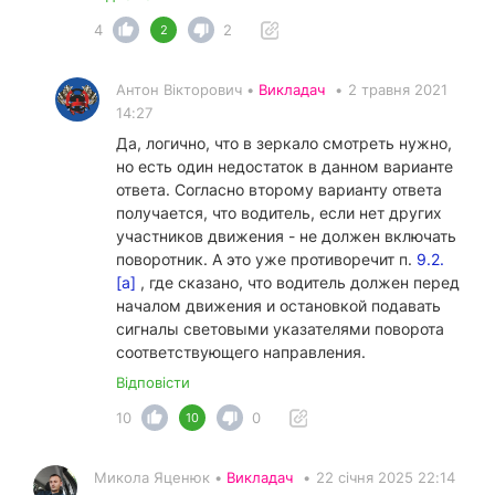
4
2
2
Антон Вікторович •
Викладач
•
2 травня 2021
14:27
Да, логично, что в зеркало смотреть нужно,
но есть один недостаток в данном варианте
ответа. Согласно второму варианту ответа
получается, что водитель, если нет других
участников движения - не должен включать
поворотник. А это уже противоречит п.
9.2.
[а]
, где сказано, что водитель должен перед
началом движения и остановкой подавать
сигналы световыми указателями поворота
соответствующего направления.
Відповісти
10
0
10
Микола Яценюк •
Викладач
•
22 січня 2025 22:14