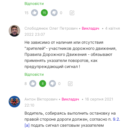
Відповісти
15
0
15
Слободянюк Олег Петрович •
Викладач
•
4 квітня
2022 23:07
Не зависимо от наличия или отсутствия
"зрителей"- участников дорожного движения,
Правила Дорожного Движения - обязывают
применять указатели поворотов, как
предупреждающий сигнал !
Відповісти
8
0
8
Антон Вікторович •
Викладач
•
16 серпня 2021
22:10
Водитель, собираясь выполнить остановку на
правой стороне дороги должен, согласно п.
9.2.
[а]
подать сигнал световым указателем