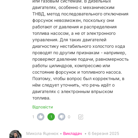
или газовым системам. В дизельных
двигателях, особенно с механическим
ТНВД, метод последовательного отключения
форсунок невозможен, поскольку они
работают от давления и распределения
топлива насосом, а не от электронного
управления. Для таких двигателей
диагностику нестабильного холостого хода
проводят по другим признакам - например,
проверяют давление подачи, равномерность
работы цилиндров, компрессию или
состояние форсунок и топливного насоса.
Поэтому, чтобы вопрос был корректным, в
нём следует уточнить, что речь идёт о
двигателях с электронным впрыском
топлива.
Відповісти
1
0
1
Микола Яценюк •
Викладач
•
6 березня 2025