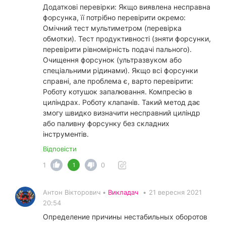
Додаткові перевірки: Якщо виявлена несправна
форсунка, її потрібно перевірити окремо:
Омічний тест мультиметром (перевірка
обмотки). Тест продуктивності (зняти форсунки,
перевірити рівномірність подачі пального).
Очищення форсунок (ультразвуком або
спеціальними рідинами). Якщо всі форсунки
справні, але проблема є, варто перевірити:
Роботу котушок запалювання. Компресію в
циліндрах. Роботу клапанів. Такий метод дає
змогу швидко визначити несправний циліндр
або паливну форсунку без складних
інструментів.
Відповісти
1
0
1
Антон Вікторович •
Викладач
•
21 вересня 2021
20:54
Определение причины нестабильных оборотов