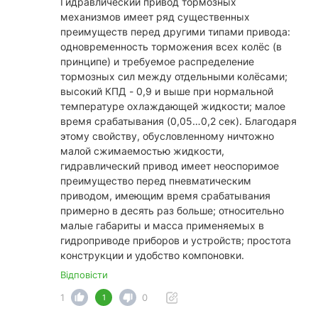
Гидравлический привод тормозных
механизмов имеет ряд существенных
преимуществ перед другими типами привода:
одновременность торможения всех колёс (в
принципе) и требуемое распределение
тормозных сил между отдельными колёсами;
высокий КПД - 0,9 и выше при нормальной
температуре охлаждающей жидкости; малое
время срабатывания (0,05…0,2 сек). Благодаря
этому свойству, обусловленному ничтожно
малой сжимаемостью жидкости,
гидравлический привод имеет неоспоримое
преимущество перед пневматическим
приводом, имеющим время срабатывания
примерно в десять раз больше; относительно
малые габариты и масса применяемых в
гидроприводе приборов и устройств; простота
конструкции и удобство компоновки.
Відповісти
1
0
1