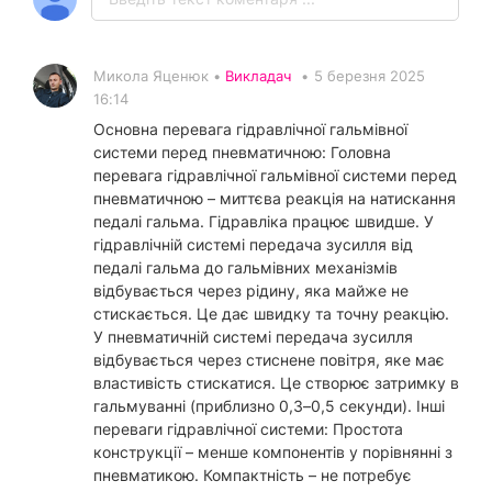
Микола Яценюк •
Викладач
•
5 березня 2025
16:14
Основна перевага гідравлічної гальмівної
системи перед пневматичною: Головна
перевага гідравлічної гальмівної системи перед
пневматичною – миттєва реакція на натискання
педалі гальма. Гідравліка працює швидше. У
гідравлічній системі передача зусилля від
педалі гальма до гальмівних механізмів
відбувається через рідину, яка майже не
стискається. Це дає швидку та точну реакцію.
У пневматичній системі передача зусилля
відбувається через стиснене повітря, яке має
властивість стискатися. Це створює затримку в
гальмуванні (приблизно 0,3–0,5 секунди). Інші
переваги гідравлічної системи: Простота
конструкції – менше компонентів у порівнянні з
пневматикою. Компактність – не потребує