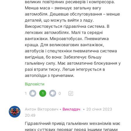
великих повітряних ресиверів і компресора.
Менша маса – зменшує загальну вагу
автомобіля. Дешевше обслуговування – менше
деталей, що можуть вийти з ладу.
Використовується гідравлічна система. В
легкових автомобілях. Малі та середні
вантажівки. Мікроавтобусах. Пневматика
краща. Для великовагових вантажівок,
автобусів і спецтехніки пневматична система
вигідніша, бо вона: Забезпечує більшу
гальмівну силу. Має автоматичне блокування у
разі втрати тиску. Легше інтегрується в
автопоїзди з причепами.
Відповісти
1
0
1
Антон Вікторович •
Викладач
•
20 січня 2023
20:49
Гідравлічний привід гальмівних механізмів має
низку суттєвих переваг перед іншими типами