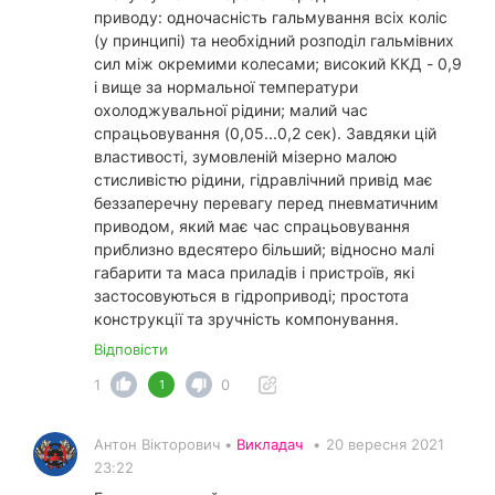
приводу: одночасність гальмування всіх коліс
(у принципі) та необхідний розподіл гальмівних
сил між окремими колесами; високий ККД - 0,9
і вище за нормальної температури
охолоджувальної рідини; малий час
спрацьовування (0,05...0,2 сек). Завдяки цій
властивості, зумовленій мізерно малою
стисливістю рідини, гідравлічний привід має
беззаперечну перевагу перед пневматичним
приводом, який має час спрацьовування
приблизно вдесятеро більший; відносно малі
габарити та маса приладів і пристроїв, які
застосовуються в гідроприводі; простота
конструкції та зручність компонування.
Відповісти
1
0
1
Антон Вікторович •
Викладач
•
20 вересня 2021
23:22