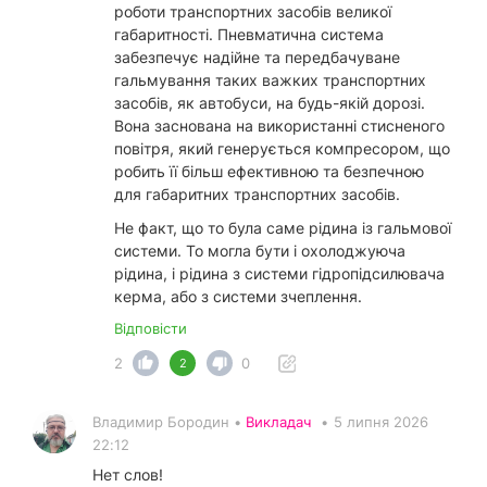
роботи транспортних засобів великої
габаритності. Пневматична система
забезпечує надійне та передбачуване
гальмування таких важких транспортних
засобів, як автобуси, на будь-якій дорозі.
Вона заснована на використанні стисненого
повітря, який генерується компресором, що
робить її більш ефективною та безпечною
для габаритних транспортних засобів.
Не факт, що то була саме рідина із гальмової
системи. То могла бути і охолоджуюча
рідина, і рідина з системи гідропідсилювача
керма, або з системи зчеплення.
Відповісти
2
0
2
Владимир Бородин •
Викладач
•
5 липня 2026
22:12
Нет слов!