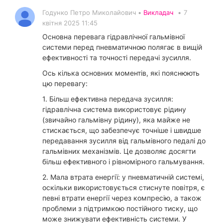
Годунко Петро Миколайович •
Викладач
•
7
квітня 2025 11:45
Основна перевага гідравлічної гальмівної
системи перед пневматичною полягає в вищій
ефективності та точності передачі зусилля.
Ось кілька основних моментів, які пояснюють
цю перевагу:
1. Більш ефективна передача зусилля:
гідравлічна система використовує рідину
(звичайно гальмівну рідину), яка майже не
стискається, що забезпечує точніше і швидше
передавання зусилля від гальмівного педалі до
гальмівних механізмів. Це дозволяє досягти
більш ефективного і рівномірного гальмування.
2. Мала втрата енергії: у пневматичній системі,
оскільки використовується стиснуте повітря, є
певні втрати енергії через компресію, а також
проблеми з підтримкою постійного тиску, що
може знижувати ефективність системи. У