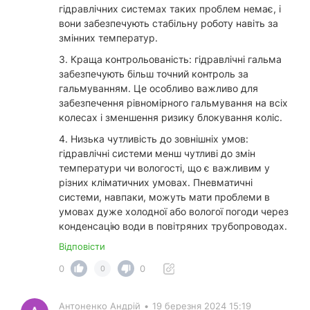
гідравлічних системах таких проблем немає, і
вони забезпечують стабільну роботу навіть за
змінних температур.
3. Краща контрольованість: гідравлічні гальма
забезпечують більш точний контроль за
гальмуванням. Це особливо важливо для
забезпечення рівномірного гальмування на всіх
колесах і зменшення ризику блокування коліс.
4. Низька чутливість до зовнішніх умов:
гідравлічні системи менш чутливі до змін
температури чи вологості, що є важливим у
різних кліматичних умовах. Пневматичні
системи, навпаки, можуть мати проблеми в
умовах дуже холодної або вологої погоди через
конденсацію води в повітряних трубопроводах.
Відповісти
0
0
0
Антоненко Андрій
•
19 березня 2024 15:19