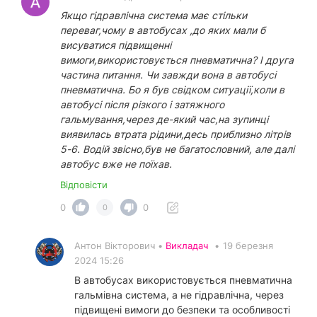
Якщо гідравлічна система має стільки
переваг,чому в автобусах ,до яких мали б
висуватися підвищенні
вимоги,використовується пневматична? І друга
частина питання. Чи завжди вона в автобусі
пневматична. Бо я був свідком ситуації,коли в
автобусі після різкого і затяжного
гальмування,через де-який час,на зупинці
виявилась втрата рідини,десь приблизно літрів
5-6. Водій звісно,був не багатословний, але далі
автобус вже не поїхав.
Відповісти
0
0
0
Антон Вікторович •
Викладач
•
19 березня
2024 15:26
В автобусах використовується пневматична
гальмівна система, а не гідравлічна, через
підвищені вимоги до безпеки та особливості