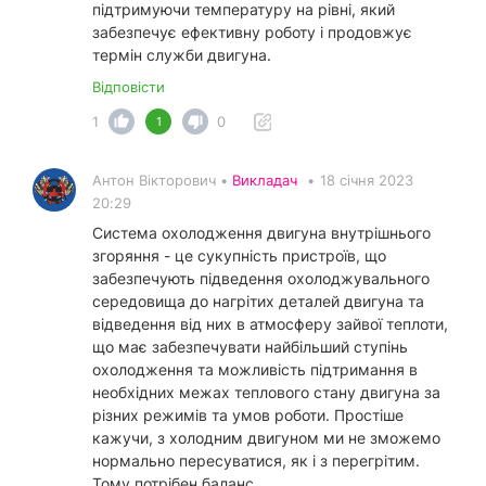
підтримуючи температуру на рівні, який
забезпечує ефективну роботу і продовжує
термін служби двигуна.
Відповісти
1
0
1
Антон Вікторович •
Викладач
•
18 січня 2023
20:29
Система охолодження двигуна внутрішнього
згоряння - це сукупність пристроїв, що
забезпечують підведення охолоджувального
середовища до нагрітих деталей двигуна та
відведення від них в атмосферу зайвої теплоти,
що має забезпечувати найбільший ступінь
охолодження та можливість підтримання в
необхідних межах теплового стану двигуна за
різних режимів та умов роботи. Простіше
кажучи, з холодним двигуном ми не зможемо
нормально пересуватися, як і з перегрітим.
Тому потрібен баланс.