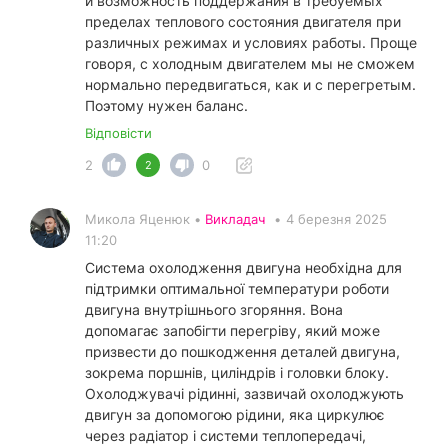
и возможность поддержания в требуемых
пределах теплового состояния двигателя при
различных режимах и условиях работы. Проще
говоря, с холодным двигателем мы не сможем
нормально передвигаться, как и с перегретым.
Поэтому нужен баланс.
Відповісти
2
0
2
Микола Яценюк •
Викладач
•
4 березня 2025
11:20
Система охолодження двигуна необхідна для
підтримки оптимальної температури роботи
двигуна внутрішнього згоряння. Вона
допомагає запобігти перегріву, який може
призвести до пошкодження деталей двигуна,
зокрема поршнів, циліндрів і головки блоку.
Охолоджувачі рідинні, зазвичай охолоджують
двигун за допомогою рідини, яка циркулює
через радіатор і системи теплопередачі,