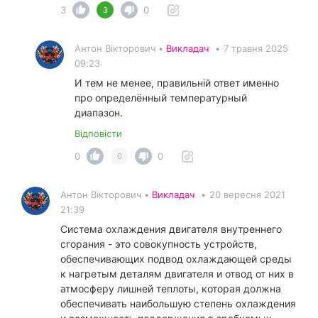
3
0
3
Антон Вікторович •
Викладач
•
7 травня 2025
09:23
И тем не менее, правильній ответ именно
про определённый температурный
диапазон.
Відповісти
0
0
0
Антон Вікторович •
Викладач
•
20 вересня 2021
21:39
Система охлаждения двигателя внутреннего
сгорания - это совокупность устройств,
обеспечивающих подвод охлаждающей среды
к нагретым деталям двигателя и отвод от них в
атмосферу лишней теплоты, которая должна
обеспечивать наибольшую степень охлаждения