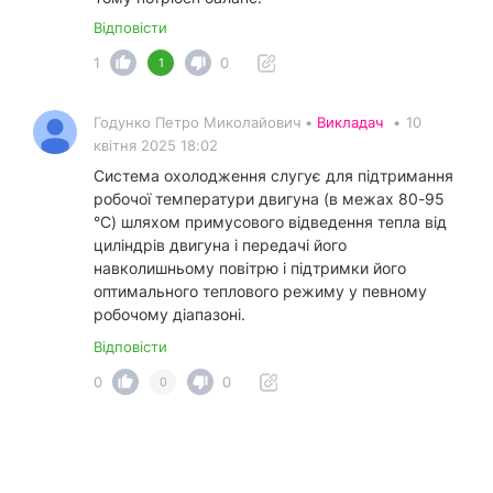
Відповісти
1
0
1
Годунко Петро Миколайович •
Викладач
•
10
квітня 2025 18:02
Система охолодження слугує для підтримання
робочої температури двигуна (в межах 80-95
°С) шляхом примусового відведення тепла від
циліндрів двигуна і передачі його
навколишньому повітрю і підтримки його
оптимального теплового режиму у певному
робочому діапазоні.
Відповісти
0
0
0