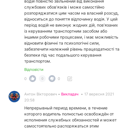
водій повністю звільнений від виконання
службових обов’язків і може самостійно
розпоряджатися цим часом на власний розсуд,
відноситься до поняття відпочинку водія. У цей
період водій не виконує жодних дій, пов’язаних
із керуванням транспортним засобом або
іншими робочими процесами, і має можливість
відновити фізичні та психологічні сили,
забезпечити належний рівень працездатності та
безпеки під час подальшого керування
транспортом.
Відповісти
0
0
0
Антон Вікторович •
Викладач
•
17 вересня 2021
20:58
Непрерывный период времени, в течение
которого водитель полностью освобождён от
исполнения служебных обязанностей и может
самостоятельно распоряжаться этим