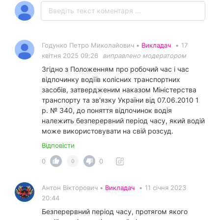
Годунко Петро Миколайович •
Викладач
•
17
квітня 2025 09:26
виправлено модератором
Згідно з Положенням про робочий час і час
відпочинку водіїв колісних транспортних
засобів, затвердженим наказом Міністерства
транспорту та зв'язку України від 07.06.2010 1
р. № 340, до поняття відпочинок водія
належить безперервний період часу, який водій
може використовувати на свій розсуд.
Відповісти
0
0
0
Антон Вікторович •
Викладач
•
11 січня 2023
20:44
Безперервний період часу, протягом якого