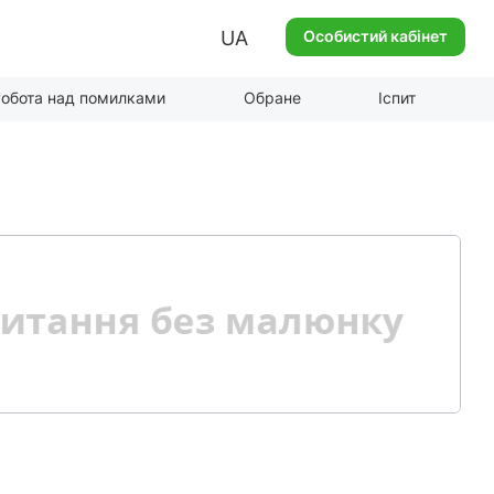
UA
Особистий кабінет
обота над помилками
Обране
Іспит