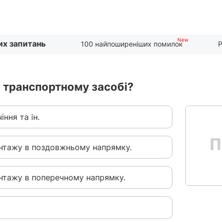
их запитань
100 найпоширеніших помилок
Р
в транспортному засобі?
ння та ін.
нтажу в поздовжньому напрямку.
нтажу в поперечному напрямку.