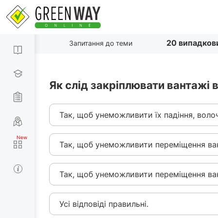
20 випадков
Запитання до теми
Як слід закріплювати вантажі 
Так, щоб унеможливити їх падіння, волочі
Так, щоб унеможливити переміщення ва
Так, щоб унеможливити переміщення ва
Усі відповіді правильні.