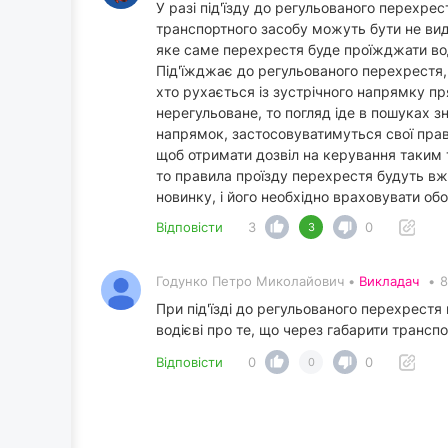
У разі під'їзду до регульованого перехре
транспортного засобу можуть бути не вид
яке саме перехрестя буде проїжджати воді
Під'їжджає до регульованого перехрестя, 
хто рухається із зустрічного напрямку пр
нерегульоване, то погляд іде в пошуках зна
напрямок, застосовуватимуться свої прави
щоб отримати дозвіл на керування таким 
то правила проїзду перехрестя будуть вже,
новинку, і його необхідно враховувати обо
Відповісти
3
0
3
Годунко Петро Миколайович •
Викладач
•
8
При під'їзді до регульованого перехрестя
водієві про те, що через габарити транс
Відповісти
0
0
0