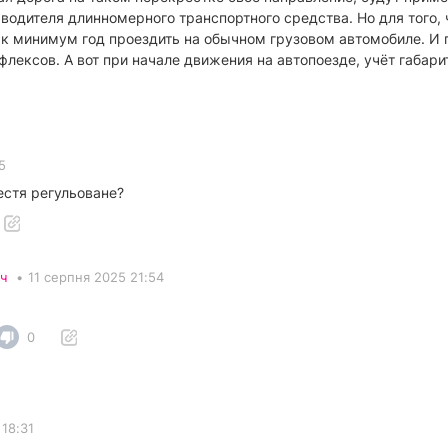
водителя длинномерного транспортного средства. Но для того,
 минимум год проездить на обычном грузовом автомобиле. И по
ефлексов. А вот при начале движения на автопоезде, учёт габар
5
естя регульоване?
ч
•
11 серпня 2025 21:54
0
 18:31