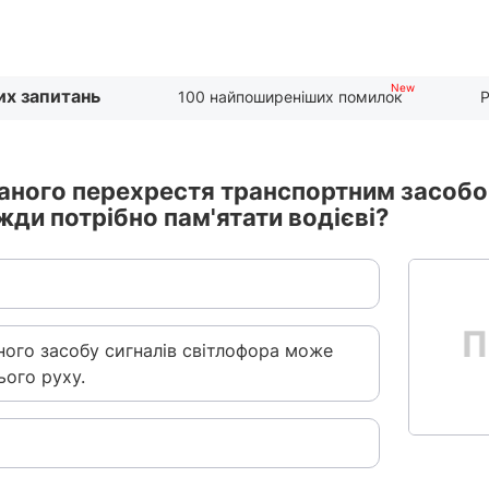
их запитань
100 найпоширеніших помилок
Р
ованого перехрестя транспортним засобо
ди потрібно пам'ятати водієві?
ного засобу сигналів світлофора може
ого руху.