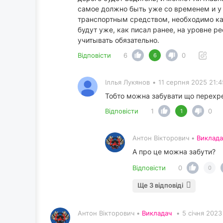
самое должно быть уже со временем и у 
транспортным средством, необходимо как
будут уже, как писал ранее, на уровне р
учитывать обязательно.
Відповісти
6
0
6
Іллья Лукянов
•
11 серпня 2025 21:4
Тобто можна забувати що перехр
Відповісти
1
0
1
Антон Вікторович •
Виклада
А про це можна забути?
Відповісти
0
0
Ще 3 відповіді
Антон Вікторович •
Викладач
•
5 січня 2023