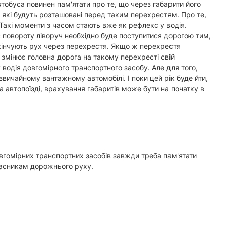
втобуса повинен пам'ятати про те, що через габарити його
 які будуть розташовані перед таким перехрестям. Про те,
 Такі моменти з часом стають вже як рефлекс у водія.
ас повороту ліворуч необхідно буде поступитися дорогою тим,
закінчують рух через перехрестя. Якщо ж перехрестя
 чи змінює головна дорога на такому перехресті свій
 водія довгомірного транспортного засобу. Але для того,
вичайному вантажному автомобілі. І поки цей рік буде йти,
а автопоїзді, врахування габаритів може бути на початку в
овгомірних транспортних засобів завжди треба пам'ятати
учасникам дорожнього руху.