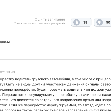
Оцініть запитання
38
50
Тільки для зареєстрованих користувачів
ядком
021 19:46
рёстку водитель грузового автомобиля, в том числе с прицепом
огут быть не видны другим участникам движения сигналы свет
 именно перекрёсток будет проезжать водитель - он должен уж
. Подъезжает к регулируемому перекрёстку, значит по сигналам
у тем, что движется со встречного направления прямо или напр
к. Если же перекрёсток нерегулируемый, то взгляд идёт в поис
ная дорога на таком перекрёстке своё направление, будут прим