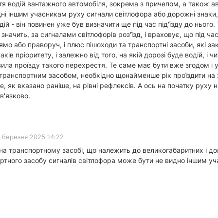
стя водій вантажного автомобіля, зокрема з причепом, а також а
ні іншим учасникам руху сигнали світлофора або дорожні знаки,
й - він повинен уже був визначити ще під час під'їзду до нього.
значить, за сигналами світлофорів роз'їзд, і враховує, що під ч
ямо або праворуч, і плюс пішоходи та транспортні засоби, які 
ків пріоритету, і залежно від того, на якій дорозі буде водій, і
ла проїзду такого перехрестя. Те саме має бути вже згодом і у
транспортним засобом, необхідно щонайменше рік проїздити на з
 як вказано раніше, на рівні рефлексів. А ось на початку руху н
в'язково.
 березня 2025 14:22
 на транспортному засобі, що належить до великогабаритних і д
портного засобу сигналів світлофора може бути не видно іншим 