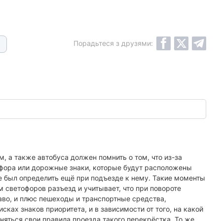
Порадьтеся з друзями:
, а также автобуса должен помнить о том, что из-за
офора или дорожные знаки, которые будут расположены
е был определить ещё при подъезде к нему. Такие моменты
 светофоров разъезд и учитывает, что при повороте
аво, и плюс пешеходы и транспортные средства,
ках знаков приоритета, и в зависимости от того, на какой
еняться свои правила проезда такого перекрёстка. То же