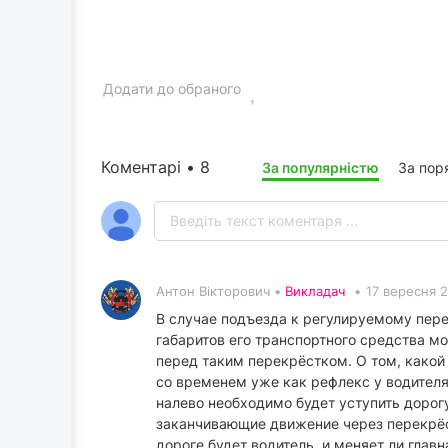
Додати до обраного
Коментарі • 8
За популярністю
За пор
Антон Вікторович •
Викладач
•
17 вересня 2
В случае подъезда к регулируемому перек
габаритов его транспортного средства м
перед таким перекрёстком. О том, какой
со временем уже как рефлекс у водителя
налево необходимо будет уступить дорог
заканчивающие движение через перекрёсто
дороге будет водитель, и меняет ли глав