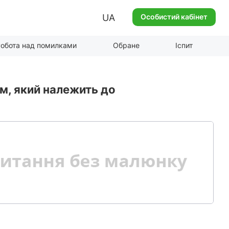
UA
Особистий кабінет
обота над помилками
Обране
Іспит
м, який належить до