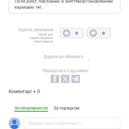
Після робіт, пов'язаних зі зняттям/встановленням
кермових тяг.
Оцініть запитання
0
0
Тільки для
зареєстрованих
користувачів
Додати до обраного
Порадьтеся з друзями:
Коментарі • 0
За популярністю
За порядком