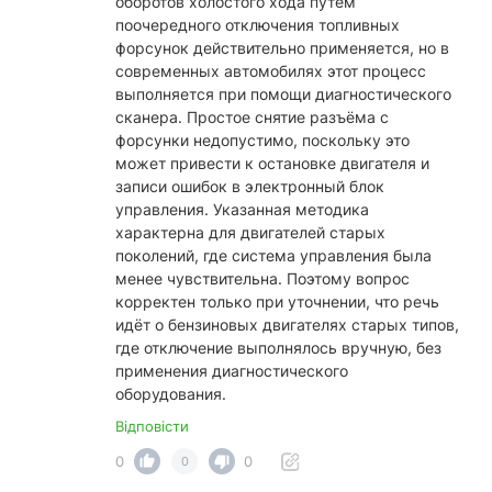
оборотов холостого хода путём
поочередного отключения топливных
форсунок действительно применяется, но в
современных автомобилях этот процесс
выполняется при помощи диагностического
сканера. Простое снятие разъёма с
форсунки недопустимо, поскольку это
может привести к остановке двигателя и
записи ошибок в электронный блок
управления. Указанная методика
характерна для двигателей старых
поколений, где система управления была
менее чувствительна. Поэтому вопрос
корректен только при уточнении, что речь
идёт о бензиновых двигателях старых типов,
где отключение выполнялось вручную, без
применения диагностического
оборудования.
Відповісти
0
0
0