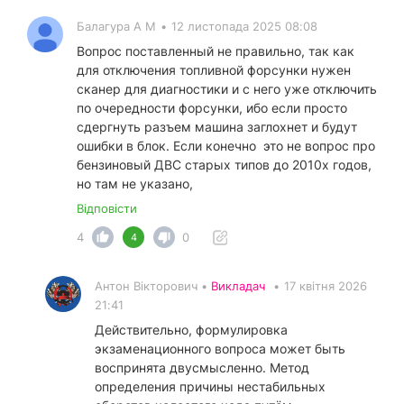
Балагура А М
•
12 листопада 2025 08:08
Вопрос поставленный не правильно, так как
для отключения топливной форсунки нужен
сканер для диагностики и с него уже отключить
по очередности форсунки, ибо если просто
сдергнуть разъем машина заглохнет и будут
ошибки в блок. Если конечно это не вопрос про
бензиновый ДВС старых типов до 2010х годов,
но там не указано,
Відповісти
4
0
4
Антон Вікторович •
Викладач
•
17 квітня 2026
21:41
Действительно, формулировка
экзаменационного вопроса может быть
воспринята двусмысленно. Метод
определения причины нестабильных