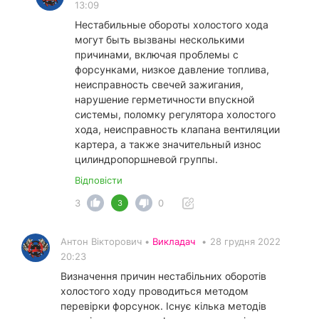
13:09
Нестабильные обороты холостого хода
могут быть вызваны несколькими
причинами, включая проблемы с
форсунками, низкое давление топлива,
неисправность свечей зажигания,
нарушение герметичности впускной
системы, поломку регулятора холостого
хода, неисправность клапана вентиляции
картера, а также значительный износ
цилиндропоршневой группы.
Відповісти
3
0
3
Антон Вікторович •
Викладач
•
28 грудня 2022
20:23
Визначення причин нестабільних оборотів
холостого ходу проводиться методом
перевірки форсунок. Існує кілька методів