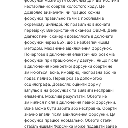
форсунок може бути корисним для діагностики
нестабільних обертів холостого ходу. Це
дозволяє визначити, чи працює кожна
форсунка правильно та чи є проблеми в
окремому циліндрі. Як правильно виконати
перевірку: Використання сканера OBD-II. Деякі
діагностичні сканери дозволяють відключати
форсунки через ЕБУ, що є найбезпечнішим
методом. Механічне відключення форсунок.
Почергове відключення електричних роз'ємів
форсунок при працюючому двигуні. Якщо після
відключення конкретної форсунки оберти не
змінюються, вона, ймовірно, несправна або не
подає паливо. Перевірка за допомогою
осцилографа. Дозволяє оцінити форму
імпульсів на форсунках та виявити несправні
елементи. Можливі результати: Оберти не
змінилися після відключення певної форсунки.
Вона може бути забита або несправна. Оберти
значно впали після відключення форсунки. Ця
форсунка працює нормально. Оберти стали
стабільнішими Форсунка може подавати зайве