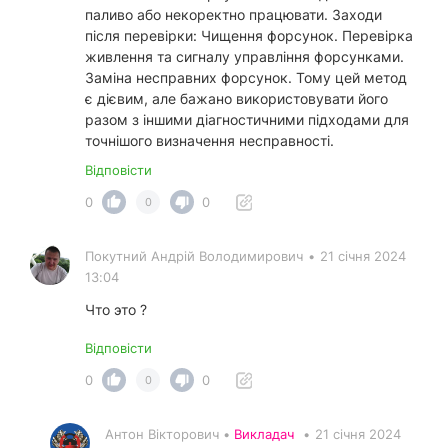
паливо або некоректно працювати. Заходи
після перевірки: Чищення форсунок. Перевірка
живлення та сигналу управління форсунками.
Заміна несправних форсунок. Тому цей метод
є дієвим, але бажано використовувати його
разом з іншими діагностичними підходами для
точнішого визначення несправності.
Відповісти
0
0
0
Покутний Андрiй Володимирович
•
21 січня 2024
13:04
Что это ?
Відповісти
0
0
0
Антон Вікторович •
Викладач
•
21 січня 2024