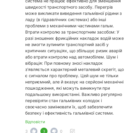
система не працює ефективно для зменшення
швидкості транспортного засобу. Перегрів
може викликати виведення гальмівної рідини з
ладу (в гідравлічних системах) або інші
проблеми з механічними частинами гальм.
Втрати контролю за транспортним засобом: У
разі зношених фрикційних накладок водій може
не змогти зупинити транспортний засіб у
критичних ситуаціях, що збільшує ризик аварій
або втрати контролю над автомобілем. Шум і
вібрація: При повному зносі накладок
з'являється характерний металевий скрегіт, що
є сигналом про проблему. Цей шум не тільки
неприємний, але й вказує на серйозні механічні
пошкодження, які можуть виникнути при
подальшому використанні. Важливо регулярно
перевіряти стан гальмівних колодок і
своєчасно замінювати їх, щоб забезпечити
безпеку і ефективність гальмівної системи.
Відповісти
3
0
3