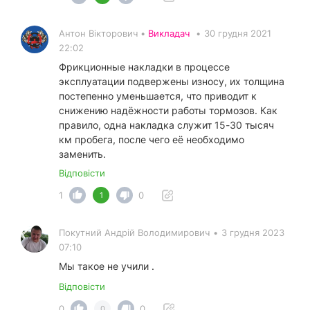
Антон Вікторович •
Викладач
•
30 грудня 2021
22:02
Фрикционные накладки в процессе
эксплуатации подвержены износу, их толщина
постепенно уменьшается, что приводит к
снижению надёжности работы тормозов. Как
правило, одна накладка служит 15-30 тысяч
км пробега, после чего её необходимо
заменить.
Відповісти
1
0
1
Покутний Андрiй Володимирович
•
3 грудня 2023
07:10
Мы такое не учили .
Відповісти
0
0
0