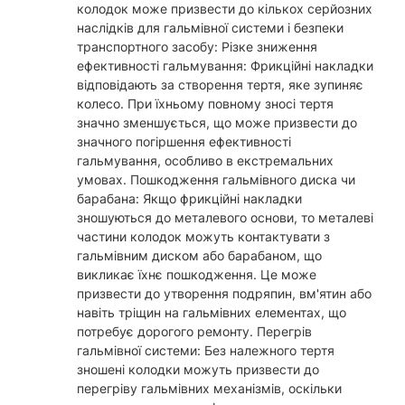
колодок може призвести до кількох серйозних
наслідків для гальмівної системи і безпеки
транспортного засобу: Різке зниження
ефективності гальмування: Фрикційні накладки
відповідають за створення тертя, яке зупиняє
колесо. При їхньому повному зносі тертя
значно зменшується, що може призвести до
значного погіршення ефективності
гальмування, особливо в екстремальних
умовах. Пошкодження гальмівного диска чи
барабана: Якщо фрикційні накладки
зношуються до металевого основи, то металеві
частини колодок можуть контактувати з
гальмівним диском або барабаном, що
викликає їхнє пошкодження. Це може
призвести до утворення подряпин, вм'ятин або
навіть тріщин на гальмівних елементах, що
потребує дорогого ремонту. Перегрів
гальмівної системи: Без належного тертя
зношені колодки можуть призвести до
перегріву гальмівних механізмів, оскільки