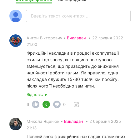
Антон Вікторович •
Викладач
•
22 грудня 2022
21:00
Фрикційні накладки в процесі експлуатації
схильні до зносу, їх товщина поступово
зменшується, що призводить до зниження
надійності роботи гальм. Як правило, одна
накладка служить 15-30 тисяч км пробігу,
після чого її необхідно замінити.
Відповісти
6
0
6
Микола Яценюк •
Викладач
•
2 березня 2025
21:13
Повний знос фрикційних накладок гальмівних