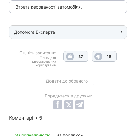
Втрата керованості автомобіля.
Допомога Експерта
Оцініть запитання
37
18
Тільки для
зареєстрованих
користувачів
Додати до обраного
Порадьтеся з друзями:
Коментарі • 5
За популярністю
За порядком