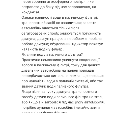
перетворення атмосферного повітря, яке
потрапляє до баку під час заправлення, на
конденсат.
Ознаки наявності води в паливному фільтрі:
транспортний засіб не заводиться; завести
автомобіль вдається тільки після
багаторазових спроб; знижується потужність
двигуна; двигун працює з перебоями; нерівна
робота двигуна; вбудований індикатор показує
наявність води у фільтрі.
Як злити воду з паливного фільтра?
Практично неможливо уникнути конденсації
вологи в паливному фільтрі, тому для деяких
дизельних автомобілів на панелі приладів
передбачається сигнальна лампа, що сповіщає
про наявність води в паливній системі, або так
званий датчик води паливного фільтра.
Якщо після запуску двигуна транспортного
засобу датчик води паливного фільтра не згас,
або якщо він загорівся під час руху автомобіля,
потрібно зупинити автомобіль і негайно злити
воду з відстійника фільтра.