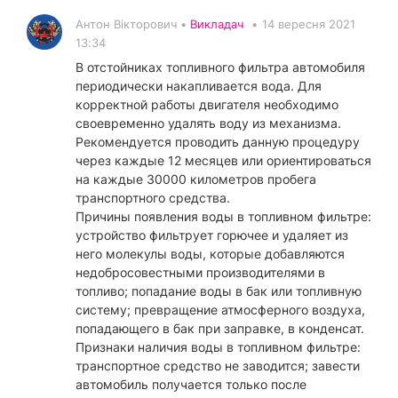
Антон Вікторович •
Викладач
•
14 вересня 2021
13:34
В отстойниках топливного фильтра автомобиля
периодически накапливается вода. Для
корректной работы двигателя необходимо
своевременно удалять воду из механизма.
Рекомендуется проводить данную процедуру
через каждые 12 месяцев или ориентироваться
на каждые 30000 километров пробега
транспортного средства.
Причины появления воды в топливном фильтре:
устройство фильтрует горючее и удаляет из
него молекулы воды, которые добавляются
недобросовестными производителями в
топливо; попадание воды в бак или топливную
систему; превращение атмосферного воздуха,
попадающего в бак при заправке, в конденсат.
Признаки наличия воды в топливном фильтре:
транспортное средство не заводится; завести
автомобиль получается только после