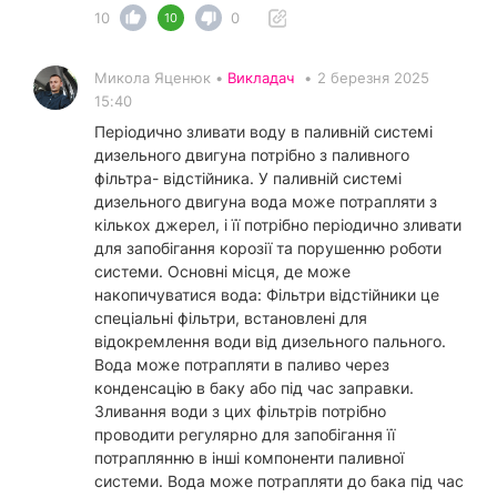
10
0
10
Микола Яценюк •
Викладач
•
2 березня 2025
15:40
Періодично зливати воду в паливній системі
дизельного двигуна потрібно з паливного
фільтра- відстійника. У паливній системі
дизельного двигуна вода може потрапляти з
кількох джерел, і її потрібно періодично зливати
для запобігання корозії та порушенню роботи
системи. Основні місця, де може
накопичуватися вода: Фільтри відстійники це
спеціальні фільтри, встановлені для
відокремлення води від дизельного пального.
Вода може потрапляти в паливо через
конденсацію в баку або під час заправки.
Зливання води з цих фільтрів потрібно
проводити регулярно для запобігання її
потраплянню в інші компоненти паливної
системи. Вода може потрапляти до бака під час