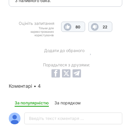
З паливного бака.
Оцініть запитання
80
22
Тільки для
зареєстрованих
користувачів
Додати до обраного
Порадьтеся з друзями:
Коментарі • 4
За популярністю
За порядком