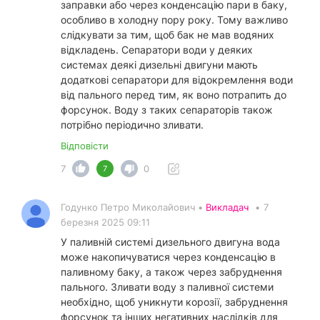
заправки або через конденсацію пари в баку,
особливо в холодну пору року. Тому важливо
слідкувати за тим, щоб бак не мав водяних
відкладень. Сепаратори води у деяких
системах деякі дизельні двигуни мають
додаткові сепаратори для відокремлення води
від пального перед тим, як воно потрапить до
форсунок. Воду з таких сепараторів також
потрібно періодично зливати.
Відповісти
7
0
7
Годунко Петро Миколайович •
Викладач
•
7
березня 2025 09:11
У паливній системі дизельного двигуна вода
може накопичуватися через конденсацію в
паливному баку, а також через забруднення
пального. Зливати воду з паливної системи
необхідно, щоб уникнути корозії, забруднення
форсунок та інших негативних наслідків для