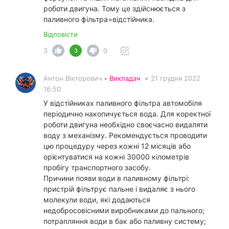
роботи двигуна. Тому це здійснюється з
паливного фільтра=відстійника.
Відповісти
3
0
3
Антон Вікторович •
Викладач
•
21 грудня 2022
16:50
У відстійниках паливного фільтра автомобіля
періодично накопичується вода. Для коректної
роботи двигуна необхідно своєчасно видаляти
воду з механізму. Рекомендується проводити
цю процедуру через кожні 12 місяців або
орієнтуватися на кожні 30000 кілометрів
пробігу транспортного засобу.
Причини появи води в паливному фільтрі:
пристрій фільтрує пальне і видаляє з нього
молекули води, які додаються
недобросовісними виробниками до пального;
потрапляння води в бак або паливну систему;