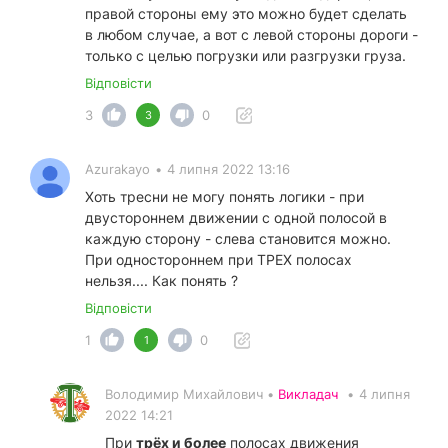
правой стороны ему это можно будет сделать
в любом случае, а вот с левой стороны дороги -
только с целью погрузки или разгрузки груза.
Відповісти
3
0
3
Azurakayo
•
4 липня 2022 13:16
Хоть тресни не могу понять логики - при
двустороннем движении с одной полосой в
каждую сторону - слева становится можно.
При одностороннем при ТРЕХ полосах
нельзя.... Как понять ?
Відповісти
1
0
1
Володимир Михайлович •
Викладач
•
4 липня
2022 14:21
При
трёх и более
полосах движения