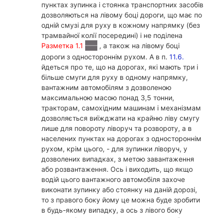
пунктах зупинка і стоянка транспортних засобів
дозволяються на лівому боці дороги, що має по
одній смузі для руху в кожному напрямку (без
трамвайної колії посередині) і не поділена
Разметка 1.1
, а також на лівому боці
дороги з одностороннім рухом. А в п.
11.6.
йдеться про те, що на дорогах, які мають три і
більше смуги для руху в одному напрямку,
вантажним автомобілям з дозволеною
максимальною масою понад 3,5 тонни,
тракторам, самохідним машинам і механізмам
дозволяється виїжджати на крайню ліву смугу
лише для повороту ліворуч та розвороту, а в
населених пунктах на дорогах з одностороннім
рухом, крім цього, - для зупинки ліворуч, у
дозволених випадках, з метою завантаження
або розвантаження. Ось і виходить, що якщо
водій цього вантажного автомобіля захоче
виконати зупинку або стоянку на даній дорозі,
то з правого боку йому це можна буде зробити
в будь-якому випадку, а ось з лівого боку