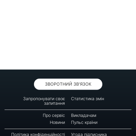
ЗВОРОТНИЙ ЗВ'ЯЗОК
Запропонувати своє
Статистика змін
запитання
Про сервіс
Викладачам
Новини
Пульс країни
Політика конфіденційності
Угода підписника