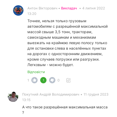
Антон Вікторович •
Викладач
•
4 липня 2022
13:20
Точнее, нельзя только грузовым
автомобилям с разрешённой максимальной
массой свыше 3,5 тонн, тракторам,
самоходным машинам и механизмам
выезжать на крайнюю левую полосу только
для остановки слева в населённых пунктах
на дорогах с односторонним движением,
кроме случаев погрузки или разгрузки.
Легковым - можно будет.
Відповісти
1
0
1
Покутний Андрiй Володимирович
•
11 грудня 2023
13:15
А что такое разрешённая максимальная масса
?