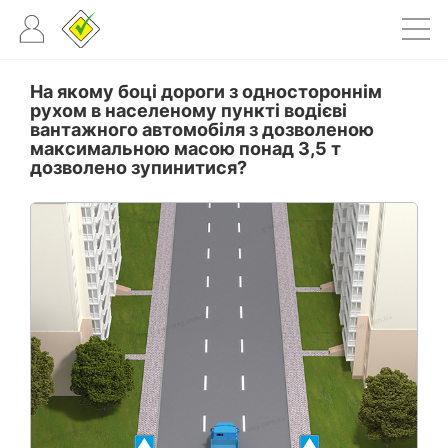
На якому боці дороги з одностороннім
рухом в населеному пункті водієві
вантажного автомобіля з дозволеною
максимальною масою понад 3,5 т
дозволено зупинитися?