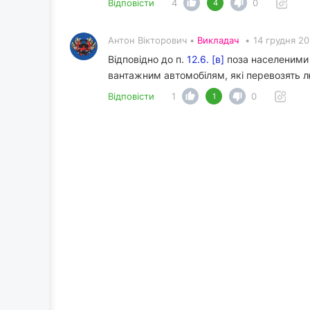
Відповісти
4
0
4
Антон Вікторович •
Викладач
•
14 грудня 2
Відповідно до п.
12.6. [в]
поза населеними 
вантажним автомобілям, які перевозять лю
Відповісти
1
0
1