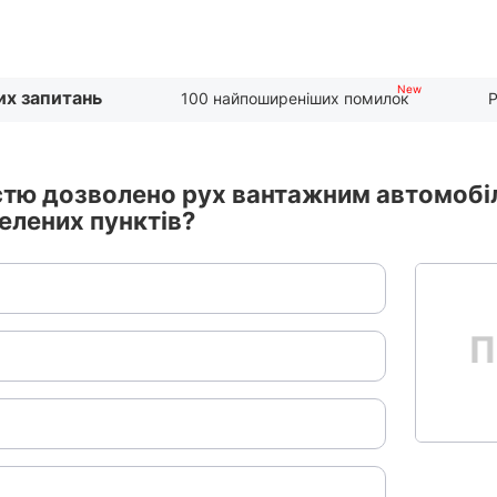
их запитань
100 найпоширеніших помилок
Р
ю дозволено рух вантажним автомобіля
елених пунктів?