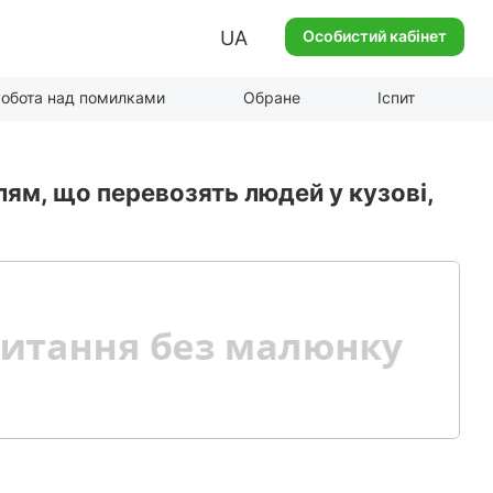
UA
Особистий кабінет
обота над помилками
Обране
Іспит
м, що перевозять людей у кузові,