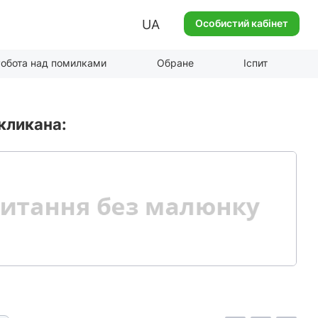
UA
Особистий кабінет
обота над помилками
Обране
Іспит
кликана: