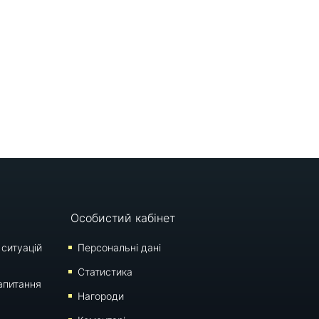
Особистий кабінет
 ситуацій
Персональні дані
Статистика
апитання
Нагороди