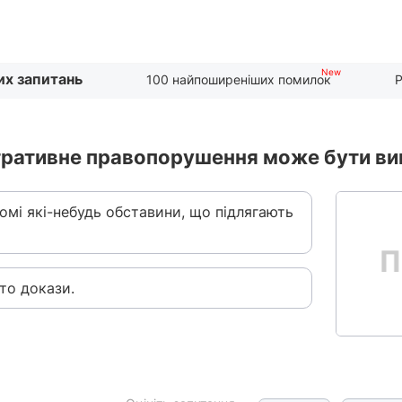
их запитань
100 найпоширеніших помилок
Р
істративне правопорушення може бути ви
ідомі які-небудь обставини, що підлягають
то докази.