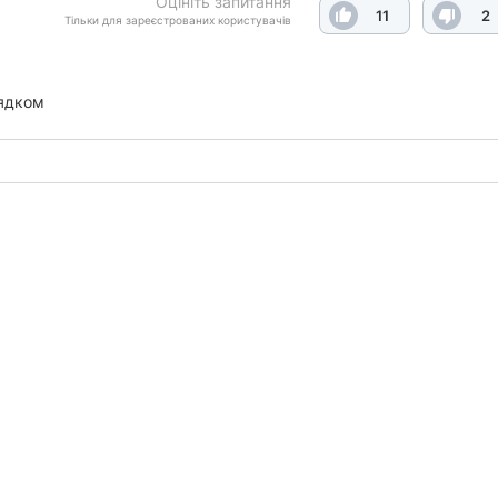
Оцініть запитання
11
2
Тільки для зареєстрованих користувачів
ядком