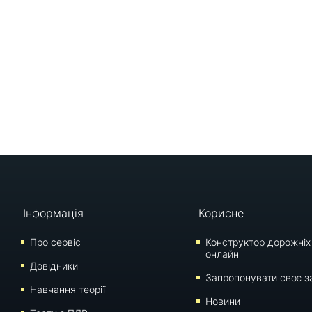
Інформація
Корисне
Про сервіс
Конструктор дорожніх
онлайн
Довідники
Запропонувати своє з
Навчання теорії
Новини