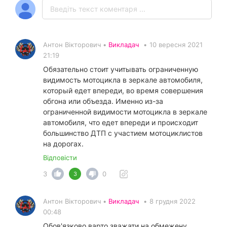
Антон Вікторович •
Викладач
•
10 вересня 2021
21:19
Обязательно стоит учитывать ограниченную
видимость мотоцикла в зеркале автомобиля,
который едет впереди, во время совершения
обгона или объезда. Именно из-за
ограниченной видимости мотоцикла в зеркале
автомобиля, что едет впереди и происходит
большинство ДТП с участием мотоциклистов
на дорогах.
Відповісти
3
0
3
Антон Вікторович •
Викладач
•
8 грудня 2022
00:48
Обов'язково варто зважати на обмежену