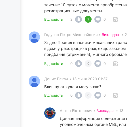
течение 10 суток с момента приобретени
регистрационные документы.
Відповісти
2
0
2
Годунко Петро Миколайович •
Викладач
•
2
Згідно Правил власники механічних транс
відомчу реєстрацію в разі, якщо законом 
придбання (отримання), митного оформлен
Відповісти
0
0
0
Денис Пекач
•
13 січня 2023 01:37
Блин ну от куда я могу знаю?
Відповісти
0
0
0
Антон Вікторович •
Викладач
•
13 с
Данная информация содержится 
уполномоченном органе МВД или 