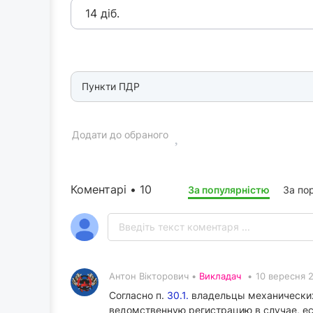
14 діб.
Пункти ПДР
Додати до обраного
Коментарі • 10
За популярністю
За по
Антон Вікторович •
Викладач
•
10 вересня 
Согласно п.
30.1.
владельцы механических
ведомственную регистрацию в случае, ес