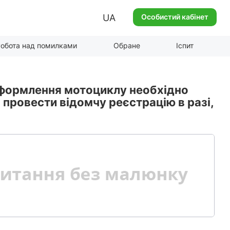
UA
Особистий кабінет
обота над помилками
Обране
Іспит
оформлення мотоциклу необхідно
 провести відомчу реєстрацію в разі,