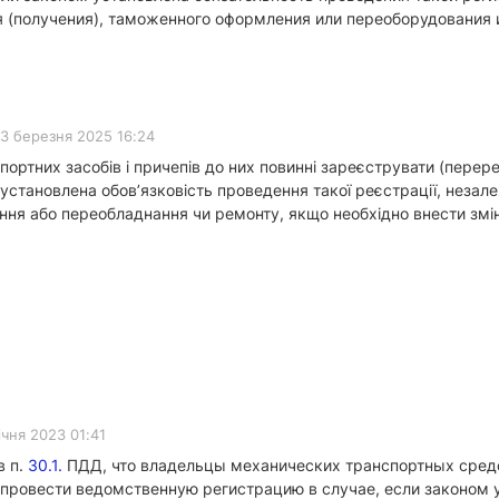
я (получения), таможенного оформления или переоборудования 
3 березня 2025 16:24
портних засобів і причепів до них повинні зареєструвати (пере
установлена обов’язковість проведення такої реєстрації, незале
ня або переобладнання чи ремонту, якщо необхідно внести змін
ічня 2023 01:41
в п.
30.1.
ПДД, что владельцы механических транспортных средс
провести ведомственную регистрацию в случае, если законом у