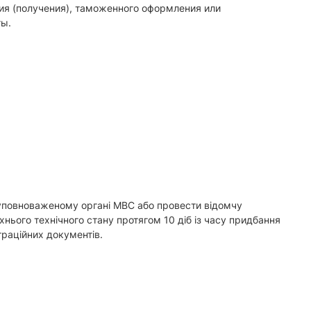
ния (получения), таможенного оформления или
ты.
 уповноваженому органі МВС або провести відомчу
хнього технічного стану протягом 10 діб із часу придбання
раційних документів.