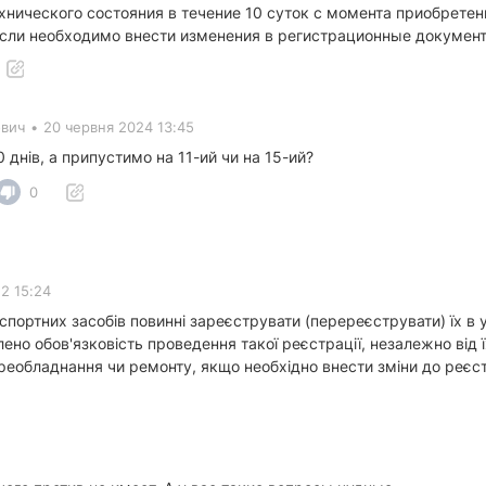
ехнического состояния в течение 10 суток с момента приобрете
если необходимо внести изменения в регистрационные докумен
ович
•
20 червня 2024 13:45
0 днів, а припустимо на 11-ий чи на 15-ий?
0
2 15:24
портних засобів повинні зареєструвати (перереєструвати) їх в
ено обов'язковість проведення такої реєстрації, незалежно від ї
еобладнання чи ремонту, якщо необхідно внести зміни до реєст