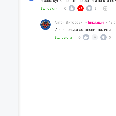
Я себе купил не чего не регал и не кто не
Відповісти
0
3
-3
Антон Вікторович •
Викладач
•
13 с
И как только остановит полиция..
Відповісти
0
0
0