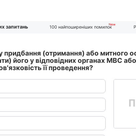
их запитань
100 найпоширеніших помилок
Р
у придбання (отримання) або митного 
и) його у відповідних органах МВС або
в'язковість її проведення?