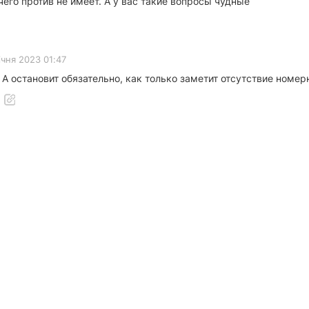
 чего против не имеет. А у вас такие вопросы чудные
ічня 2023 01:47
. А остановит обязательно, как только заметит отсутствие номер