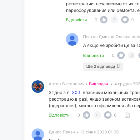
регистрации, независимо от их т
переоборудования или ремонта, 
Відповісти
0
0
0
Плєхов Дмитро Олександр
А якщо не зробити це за 1
Відповісти
0
0
Ще 2 відповіді
Антон Вікторович •
Викладач
•
4 грудня 202
Згідно з п.
30.1.
власники механічних транс
реєстрацію в разі, якщо законом встановл
(одержання), митного оформлення або пер
Відповісти
0
0
0
Денис Пекач
•
13 січня 2023 01:38