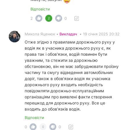
Відповісти
2
0
2
Микола Яценюк •
Викладач
•
19 січня 2025 20:32
Отже згідно з правилами дорожнього руху у
водія як в учасника дорожнього руху є, як
права так і обов'язки, водій повинен бути
уважним, та стежити за дорожньою
обстановкою, він не має забруднювати проїзну
частину та смугу відведення автомобільних
доріг, також в обов'язки водія як учасника
дорожнього руху входить необхідність
повідомляти дорожньо-есплуатаційним
організаціям про виявлені факти створення
перешкод для дорожнього руху. Все це
входить до обов'язків водія.
Відповісти
0
0
0