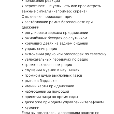
• понижение реакции
• вероятность не услышать или просмотреть
важные сигналы (например: сирена)
Отвлечения происходят при:
• застёгивании ремня безопасности при
движении
• регулировке зеркала при движении
• оживлённых беседах со спутником
• кричащих детях на заднем сидении
• управление радио
• включении радио или разговорах по телефону
• увлекательных передачах по радио
• громко включенном радио
• слушании музыки в наушниках
• громком шуме выхлопных газов
• рытье в бардачке
• чтении карты при движении
• наблюдении за природой
• принятии пищи во время езды
• даже уже при одном управлении телефоном
• курении
Если вы отвлеклись и совершили аварию по