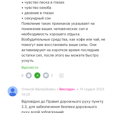
• чувство песка в глазах
• чувство озноба
• двоение в глазах
• секундный сон
Появление таких признаков указывает на
понижение ваших человеческих сил и
необходимость хорошего отдыха.
Возбудительные средства, как кофе или чай, не
помогут вам восстановить ваши силы. Они
активизируют на короткое время последние
остатки сил, после этого вы можете быстро
уснуть.
Відповісти
6
2
4
Олексій Валерійович •
Викладач
•
14 грудня 2023
14:20
Відповідно до Правил дорожнього руху пункту
2.3, для забезпечення безпеки дорожнього
руху водій зобов’язаний: