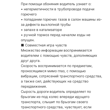
При помощи обоняния водитель узнает о:
• негерметичности в трубопроводе подачи
горючего
• попадании горючих газов в салон машины из-
за дефекта выхлопной трубы
• запахе в катализаторе
• ручной тормоз перед началом езды не
опущен.
■ Совместная игра чувств
Множество информации воспринимается
водителем с помощью чувств, дополняющих
друг друга.
Скорость воспринимается по предметам,
проносящимся мимо глаз, с помощью
вибрации, сотрясений транспортного средства,
а также сил, действующих на средство
передвижения.
Сырость дороги водитель определяет по
брызгам из-под колес впереди идущего
транспорта, слышит по брызгам своего
транспортного средства, чувствует, если