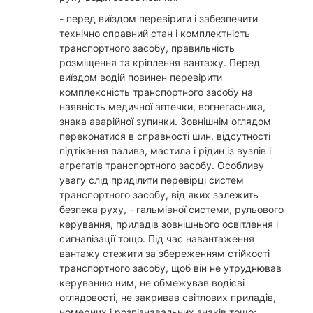
- перед виїздом перевірити і забезпечити
технічно справний стан і комплектність
транспортного засобу, правильність
розміщення та кріплення вантажу. Перед
виїздом водій повинен перевірити
комплексність транспортного засобу на
наявність медичної аптечки, вогнегасника,
знака аварійної зупинки. Зовнішнім оглядом
переконатися в справності шин, відсутності
підтікання палива, мастила і рідин із вузлів і
агрегатів транспортного засобу. Особливу
увагу слід приділити перевірці систем
транспортного засобу, від яких залежить
безпека руху, - гальмівної системи, рульового
керування, приладів зовнішнього освітлення і
сигналізації тощо. Під час навантаження
вантажу стежити за збереженням стійкості
транспортного засобу, щоб він не утруднював
керуванню ним, не обмежував водієві
оглядовості, не закривав світлових приладів,
номерних і розпізнавальних знаків тощо;