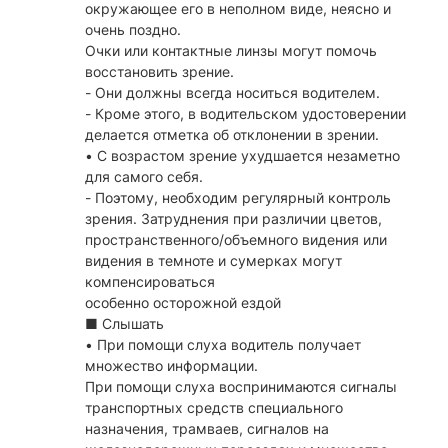
окружающее его в неполном виде, неясно и
очень поздно.
Очки или контактные линзы могут помочь
восстановить зрение.
- Они должны всегда носиться водителем.
- Кроме этого, в водительском удостоверении
делается отметка об отклонении в зрении.
• С возрастом зрение ухудшается незаметно
для самого себя.
- Поэтому, необходим регулярный контроль
зрения. Затруднения при различии цветов,
пространственного/объемного видения или
видения в темноте и сумерках могут
компенсироваться
особенно осторожной ездой
■ Слышать
• При помощи слуха водитель получает
множество информации.
При помощи слуха воспринимаются сигналы
транспортных средств специального
назначения, трамваев, сигналов на