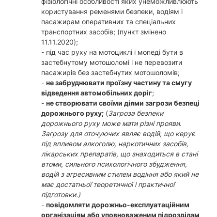
фізіологічні особливості яких унеможливлюють
користування ременями безпеки, водіям і
пасажирам оперативних та спеціальних
транспортних засобів; (пункт змінено
11.11.2020);
- під час руху на мотоциклі і мопеді бути в
застебнутому мотошоломі і не перевозити
пасажирів без застебнутих мотошоломів;
-
не забруднювати проїзну частину та смугу
відведення автомобільних доріг
;
-
не створювати своїми діями загрози безпеці
дорожнього руху;
(
Загроза безпеки
дорожнього руху може мати різні прояви.
Загрозу для оточуючих являє водій, що керує
під впливом алкоголю, наркотичних засобів,
лікарських препаратів, що знаходиться в стані
втоми, сильного психологічного збудження,
водій з агресивним стилем водіння або який не
має достатньої теоретичної і практичної
підготовки.)
-
повідомляти дорожньо-експлуатаційним
організаціям або уповноваженим підрозділам