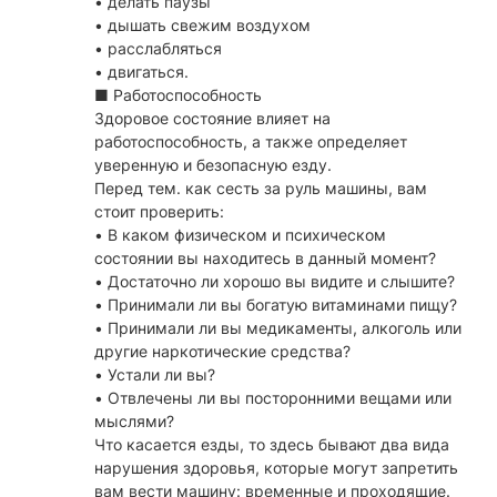
• делать паузы
• дышать свежим воздухом
• расслабляться
• двигаться.
■ Работоспособность
Здоровое состояние влияет на
работоспособность, а также определяет
уверенную и безопасную езду.
Перед тем. как сесть за руль машины, вам
стоит проверить:
• В каком физическом и психическом
состоянии вы находитесь в данный момент?
• Достаточно ли хорошо вы видите и слышите?
• Принимали ли вы богатую витаминами пищу?
• Принимали ли вы медикаменты, алкоголь или
другие наркотические средства?
• Устали ли вы?
• Отвлечены ли вы посторонними вещами или
мыслями?
Что касается езды, то здесь бывают два вида
нарушения здоровья, которые могут запретить
вам вести машину: временные и проходящие.