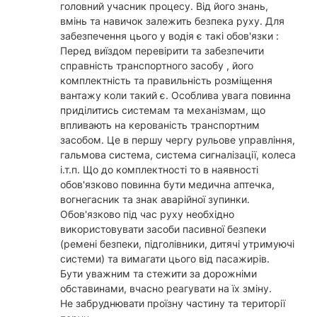
головний учасник процесу. Від його знань,
вмінь та навичок залежить безпека руху. Для
забезпечення цього у водія є такі обов'язки :
Перед виїздом перевірити та забезпечити
справність транспортного засобу , його
комплектність та правильність розміщення
вантажу коли такий є. Особлива увага повинна
приділитись системам та механізмам, що
впливають на керованість транспортним
засобом. Це в першу чергу рульове управління,
гальмова система, система сигналізації, колеса
і.т.п. Що до комплектності то в наявності
обов'язково повинна бути медична аптечка,
вогнегасник та знак аварійної зупинки.
Обов'язково під час руху необхідно
використовувати засоби пасивної безпеки
(ремені безпеки, підголівники, дитячі утримуючі
системи) та вимагати цього від пасажирів.
Бути уважним та стежити за дорожніми
обставинами, вчасно реагувати на їх зміну.
Не забруднювати проїзну частину та території