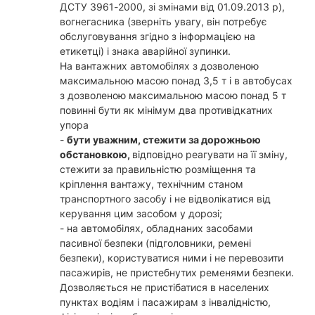
ДСТУ 3961-2000, зі змінами від 01.09.2013 р),
вогнегасника (зверніть увагу, він потребує
обслуговування згідно з інформацією на
етикетці) і знака аварійної зупинки.
На вантажних автомобілях з дозволеною
максимальною масою понад 3,5 т і в автобусах
з дозволеною максимальною масою понад 5 т
повинні бути як мінімум два противідкатних
упора
-
бути уважним, стежити за дорожньою
обстановкою,
відповідно реагувати на її зміну,
стежити за правильністю розміщення та
кріплення вантажу, технічним станом
транспортного засобу і не відволікатися від
керування цим засобом у дорозі;
- на автомобілях, обладнаних засобами
пасивної безпеки (підголовники, ремені
безпеки), користуватися ними і не перевозити
пасажирів, не пристебнутих ременями безпеки.
Дозволяється не пристібатися в населених
пунктах водіям і пасажирам з інвалідністю,