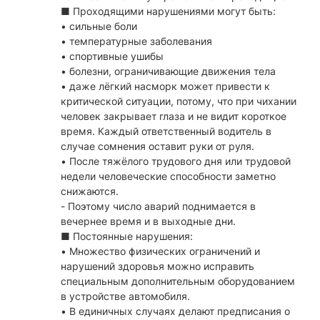
■ Проходящими нарушениями могут быть:
• сильные боли
• температурные заболевания
• спортивные ушибы
• болезни, ограничивающие движения тела
• даже лёгкий насморк может привести к
критической ситуации, потому, что при чихании
человек закрывает глаза и не видит короткое
время. Каждый ответственный водитель в
случае сомнения оставит руки от руля.
• После тяжёлого трудового дня или трудовой
недели человеческие способности заметно
снижаются.
- Поэтому число аварий поднимается в
вечернее время и в выходные дни.
■ Постоянные нарушения:
• Множество физических ограничений и
нарушений здоровья можно исправить
специальным дополнительным оборудованием
в устройстве автомобиля.
• В единичных случаях делают предписания о