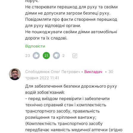
поруч.
Не створювати перешкод для руху та своїми
діями не допускати загрози безпеці руху.
Повідомляти про факти створення перешкод
для руху відповідні органи.
Не пошкоджувати своїми діями автомобільні
дороги та їх сладові.
Відповісти
23
2
21
Слободянюк Олег Петрович •
Викладач
•
30
травня 2022 11:41
Для забезпечення безпеки дорожнього руху
водій зобов’язаний:
- перед виїздом перевірити і забезпечити
технічно справний стан і комплектність
транспортного засобу, правильність
розміщення та кріплення вантажу;
(Комплектність транспортного засобу
передбачає наявність медичної аптечки (згідно