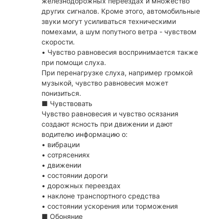
железнодорожных переездах и множество
других сигналов. Кроме этого, автомобильные
звуки могут усиливаться техническими
помехами, а шум попутного ветра - чувством
скорости.
• Чувство равновесия воспринимается также
при помощи слуха.
При перенагрузке слуха, например громкой
музыкой, чувство равновесия может
понизиться.
■ Чувствовать
Чувство равновесия и чувство осязания
создают ясность при движении и дают
водителю информацию о:
• вибрации
• сотрясениях
• движении
• состоянии дороги
• дорожных переездах
• наклоне транспортного средства
• состоянии ускорения или торможения
■ Обоняние