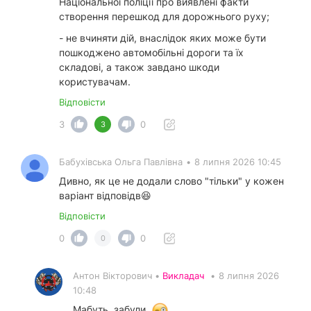
Національної поліції про виявлені факти
створення перешкод для дорожнього руху;
- не вчиняти дій, внаслідок яких може бути
пошкоджено автомобільні дороги та їх
складові, а також завдано шкоди
користувачам.
Відповісти
3
0
3
Бабухівська Ольга Павлівна
•
8 липня 2026 10:45
Дивно, як це не додали слово "тільки" у кожен
варіант відповідв😆
Відповісти
0
0
0
Антон Вікторович •
Викладач
•
8 липня 2026
10:48
Мабуть, забули.