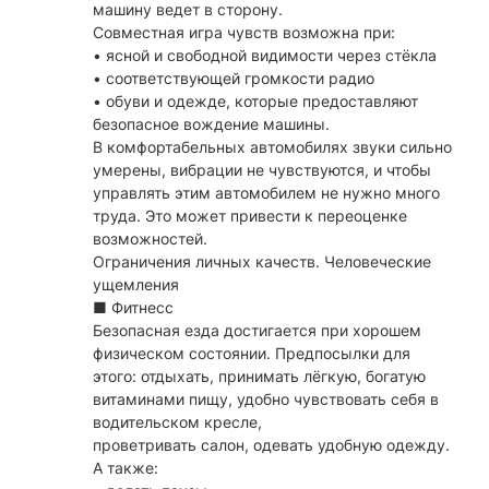
машину ведет в сторону.
Совместная игра чувств возможна при:
• ясной и свободной видимости через стёкла
• соответствующей громкости радио
• обуви и одежде, которые предоставляют
безопасное вождение машины.
В комфортабельных автомобилях звуки сильно
умерены, вибрации не чувствуются, и чтобы
управлять этим автомобилем не нужно много
труда. Это может привести к переоценке
возможностей.
Ограничения личных качеств. Человеческие
ущемления
■ Фитнесс
Безопасная езда достигается при хорошем
физическом состоянии. Предпосылки для
этого: отдыхать, принимать лёгкую, богатую
витаминами пищу, удобно чувствовать себя в
водительском кресле,
проветривать салон, одевать удобную одежду.
А также: