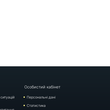
Особистий кабінет
 ситуацій
Персональні дані
Статистика
апитання