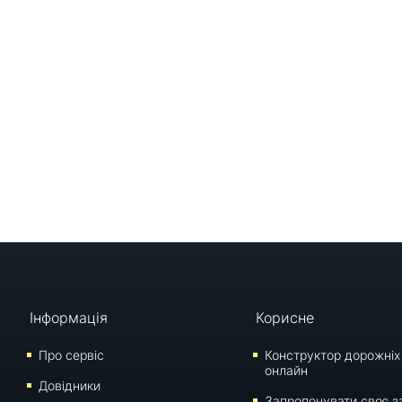
Інформація
Корисне
Про сервіс
Конструктор дорожніх
онлайн
Довідники
Запропонувати своє з