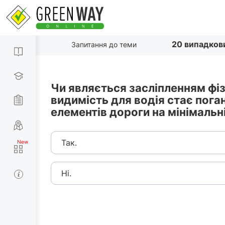
20 випадков
Запитання до теми
Чи являється засліпленням фізі
видимість для водія стає пога
елементів дороги на мінімальні
Так.
Ні.