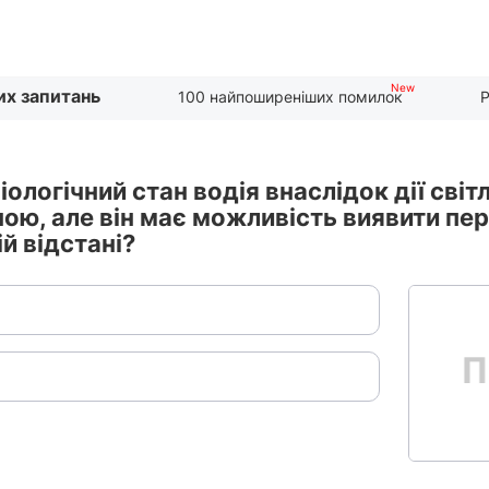
их запитань
100 найпоширеніших помилок
Р
ологічний стан водія внаслідок дії світл
ною, але він має можливість виявити пе
й відстані?