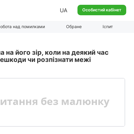
UA
Особистий кабінет
обота над помилками
Обране
Іспит
а на його зір, коли на деякий час
решкоди чи розпізнати межі