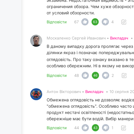
экзамена. Недостаточная видимость - это
ограничения обзора. Чем хуже обзорност
от условий обзорности.
Відповісти
67
4
63
Москаленко Сергей Иванович •
Викладач
•
В даному випадку дорога пролягає через 
ділянки якраз і позначає попереджуваль
оглядовість. Про таку ознаку вказано в т
особливо обережним. Ні в якому не викор
Відповісти
48
2
46
Антон Вікторович •
Викладач
•
10 серпня 20
Обмежена оглядовість не дозволяє водієві
"обмежена оглядовість". Особливо часто 
продукт нестачі освітленості (недостатнь
обережніше має бути водій. Вибір манери 
Відповісти
44
1
43