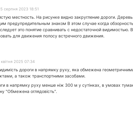
15 серпня 2023 18:51
истую местность. На рисунке видно закругление дороги. Дерев
щим предупредительным знаком В этом случае когда обзорность
 следует это понятие сравнивать с недостаточной видимостью. 
зовать для движения полосу встречного движения.
 квітня 2025 07:34
 видимість дороги в напрямку руху, яка обмежена геометрични
ктами, а також транспортними засобами.
и в напрямку руху менше ніж 300 м у сутінках, в умовах туману
ну "Обмежена оглядовість".