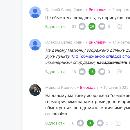
Олексій Валерійович •
Викладач
•
9 серпня 
Це обмежена оглядовісь, тут присутнє на
Відповісти
31
5
26
Олексій Валерійович •
Викладач
•
17 жовтн
На даному малюнку зображено ділянку дор
руху пункту
1
.10 [обмеженою оглядовістю
інженерними спорудами,
насадженнями
т
Відповісти
16
0
16
Микола Яценюк •
Викладач
•
16 січня 2025 
На даному малюнку зображена "обмежена 
геометричними параметрами дороги прид
обмежується погодніми кліматичними умо
оглядовість!
Відповісти
6
2
4