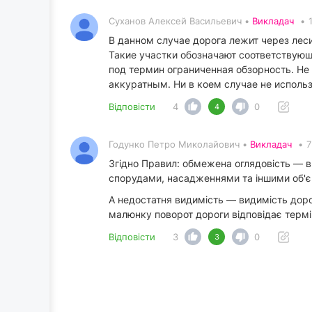
Суханов Алексей Васильевич •
Викладач
•
В данном случае дорога лежит через лес
Такие участки обозначают соответствую
под термин ограниченная обзорность. Не
аккуратным. Ни в коем случае не исполь
Відповісти
4
0
4
Годунко Петро Миколайович •
Викладач
•
7
Згідно Правил: обмежена оглядовість —
спорудами, насадженнями та іншими об'є
А недостатня видимість — видимість дорог
малюнку поворот дороги відповідає термі
Відповісти
3
0
3