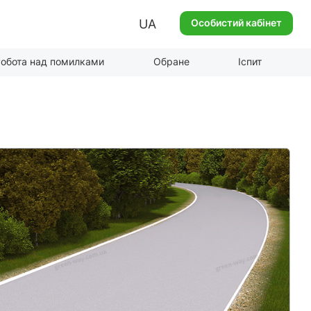
UA
Особистий кабінет
обота над помилками
Обране
Іспит