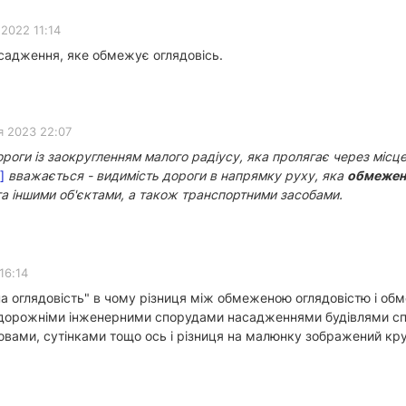
2022 11:14
садження, яке обмежує оглядовісь.
я 2023 22:07
оги із заокругленням малого радіусу, яка пролягає через місц
]
вважається - видимість дороги в напрямку руху, яка
обмежен
а іншими об'єктами, а також транспортними засобами.
16:14
оглядовість" в чому різниця між обмеженою оглядовістю і об
орожніми інженерними спорудами насадженнями будівлями сп
вами, сутінками тощо ось і різниця на малюнку зображений кру