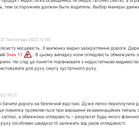
 продукт недостатка освещённости (недостаточно света), а огр
ь, тем осторожнее должен быть водитель. Выбор манеры движе
27 листопада 2023 12:49
лісисту місцевість. З малюнку видно заокруглення дороги. Дере
ний
Знак 1.1
. В цьому випадку коли оглядовість обмежують з
ерміні. Не слід це поняття порівнювати з недостатньою видимістю
истовувати для руху смугу зустрічного руху.
22 19:21
 бачити дорогу на безпечній відстані. Дуже легко переплутати дв
ця помилка проявляється при вирішенні екзаменаційних питань з
о світла), а обмежена оглядовість – результат будь-якого фізичн
руху (особливо швидкості) залежить від умов оглядовості.