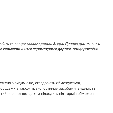
евість із насадженнями дерев. Згідно Правил дорожнього
а геометричними параметрами дороги,
придорожніми
меженою видимістю, оглядовість обмежується,
орудами а також транспортними засобами, видимість
тий поворот що цілком підходить під термін обмежена