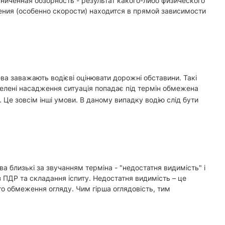
аниченная обзорность - результат какого-либо физического
ния (особенно скорости) находится в прямой зависимости
ва заважають водієві оцінювати дорожні обставини. Такі
елені насадження ситуація попадає під термін обмежена
. Це зовсім інші умови. В даному випадку водію слід бути
а близькі за звучанням терміна - "недостатня видимість" і
 ПДР та складання іспиту. Недостатня видимість – це
ого обмеження огляду. Чим гірша оглядовість, тим