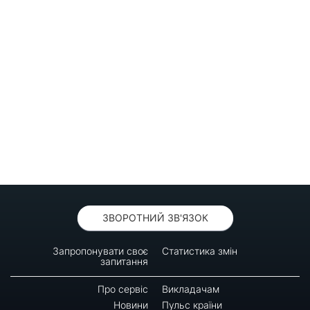
ЗВОРОТНИЙ ЗВ'ЯЗОК
Запропонувати своє
Статистика змін
запитання
Про сервіс
Викладачам
Новини
Пульс країни