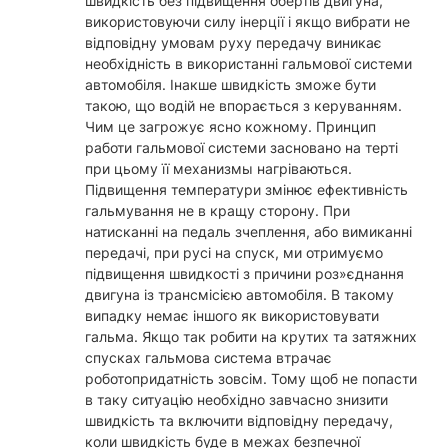
швидкість без підвищення обертів двигуна,
використовуючи силу інерції і якщо вибрати не
відповідну умовам руху передачу виникає
необхідність в використанні гальмової системи
автомобіля. Інакше швидкість зможе бути
такою, що водій не впорається з керуванням.
Чим це загрожує ясно кожному. Принцип
работи гальмової системи засновано на терті
при цьому її механизмы нагріваються.
Підвищення температури змінює ефективність
гальмування не в кращу сторону. При
натисканні на педаль зчеплення, або вимиканні
передачі, при русі на спуск, ми отримуємо
підвищення швидкості з причини роз»єднання
двигуна із трансмісією автомобіля. В такому
випадку немає іншого як використовувати
гальма. Якщо так робити на крутих та затяжних
спусках гальмова система втрачає
роботопридатність зовсім. Тому щоб не попасти
в таку ситуацію необхідно завчасно знизити
швидкість та включити відповідну передачу,
коли швидкість буде в межах безпечної