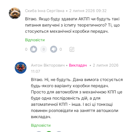
Скиба Інна Сергіївна
•
2 липня 2026 09:32
Вітаю. Якщо буду здавати АКПП чи будуть такі
питання вилучені з іспиту теоретичного? Ті, що
стосуються механічної коробки передач.
Відповісти
0
0
0
Антон Вікторович •
Викладач
•
2 липня 2026
11:07
Вітаю. Ні, не будуть. Дана вимога стосується
будь-якого варіанту коробки передач.
Просто для автомобіля з механічною КПП це
буде одна послідовність дій, а для
автоматичної КПП - інша. І всі ці тонкощі
повинен розповідати на заняття автошколи
викладач.
Відповісти