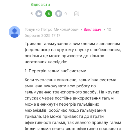
Відповісти
6
0
6
Годунко Петро Миколайович •
Викладач
•
10
березня 2025 17:17
Тривале гальмування з вимкненим зчепленням
(передачею) на крутому спуску є небезпечним,
оскільки це може призвести до кількох
негативних наслідків:
1. Перегрів гальмівної системи
Коли зчеплення вимкнене, гальмівна система
змушена виконувати всю роботу по
гальмуванню транспортного засобу. На крутих
спусках через постійне використання гальм
може виникнути перегрів гальмівних
механізмів, особливо якщо гальмування
тривале. Це може призвести до втрати
ефективності гальмі, так званого провалу гальм
(коли гальма перестають ефективно працювати