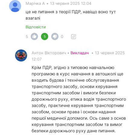
Марічка А
•
13 червня 2025 12:04
це не питання з теорії ПДР, навіщо воно тут
взагалі
Відповісти
5
0
5
Антон Вікторович •
Викладач
•
13 червня 2025
12:07
Крім ПДР, згідно з типовою навчальною
програмою в курс навчання в автошколі ще
входить будова і технічне обслуговування
транспортного засобу, основи керування
транспортним засобом і вимоги безпеки
дорожнього руху, етика водія транспортного
засобу, практичне керування транспортним
засобом, основи права і основи надання
першої медичної допомоги. Ось саме з основ
керування транспортним засобом та вимог
безпеки дорожнього руху дане питання.