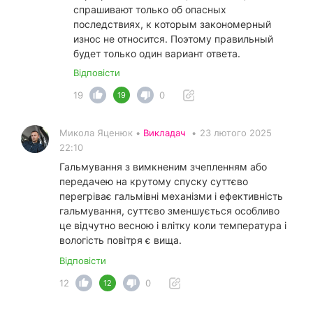
спрашивают только об опасных
последствиях, к которым закономерный
износ не относится. Поэтому правильный
будет только один вариант ответа.
Відповісти
19
0
19
Микола Яценюк •
Викладач
•
23 лютого 2025
22:10
Гальмування з вимкненим зчепленням або
передачею на крутому спуску суттєво
перегріває гальмівні механізми і ефективність
гальмування, суттєво зменшується особливо
це відчутно весною і влітку коли температура і
вологість повітря є вища.
Відповісти
12
0
12