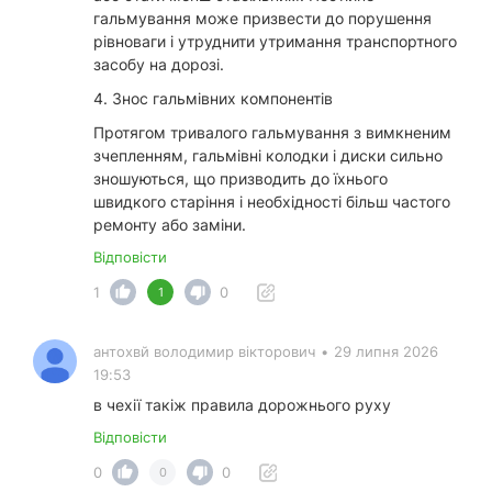
гальмування може призвести до порушення
рівноваги і утруднити утримання транспортного
засобу на дорозі.
4. Знос гальмівних компонентів
Протягом тривалого гальмування з вимкненим
зчепленням, гальмівні колодки і диски сильно
зношуються, що призводить до їхнього
швидкого старіння і необхідності більш частого
ремонту або заміни.
Відповісти
1
0
1
антохвй володимир вікторович
•
29 липня 2026
19:53
в чехії такіж правила дорожнього руху
Відповісти
0
0
0