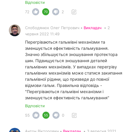
Відповісти
72
2
70
Слободянюк Олег Петрович •
Викладач
•
2
червня 2022 11:49
Перегріваються гальмівні механізми та
зменшується ефективність гальмування.
Значно збільшується зношування протектора
шин. Підвищується зношування деталей
гальмівних механізмів. У випадках перегріву
гальмівних механізмів може статися закипання
гальмівної рідини, що призведе до повної
відмови гальм. Правильна відповідь -
"Перегріваються гальмівні механізми і
зменшується ефективність гальмування"
Відповісти
55
0
55
Антон Вікторович •
Викладач
•
3 вересня 2021