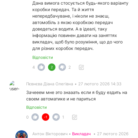
Дана вимога стосується будь-якого варіанту
коробки передач. Та й життя
непередбачуване, і ніколи не знаєш,
автомобіль з якою коробкою передач
доведеться водити. А в ідеалі, таку
інформацію повинен давати на заняттях
викладач, щоб було розуміння, що до чого
для різних коробок передач.
Відповісти
4
2
2
Пєвнєва Діана Олегівна
•
27 лютого 2026 14:33
Зачееем мне это знааать если я буду ездить на
своем автоматике и не париться
Відповісти
0
1
-1
Антон Вікторович •
Викладач
•
27 лютого 2026