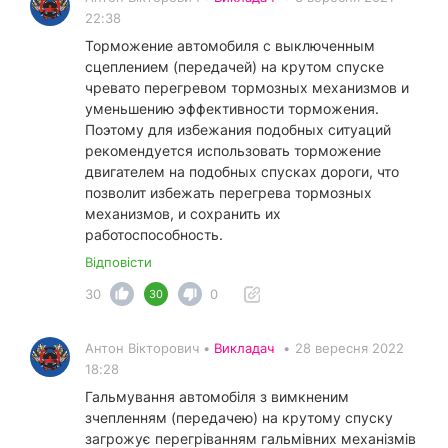
22:38
Торможение автомобиля с выключенным
сцеплением (передачей) на крутом спуске
чревато перегревом тормозных механизмов и
уменьшению эффективности торможения.
Поэтому для избежания подобных ситуаций
рекомендуется использовать торможение
двигателем на подобных спусках дороги, что
позволит избежать перегрева тормозных
механизмов, и сохранить их
работоспособность.
Відповісти
30
0
30
Антон Вікторович •
Викладач
•
28 вересня 2022
18:28
Гальмування автомобіля з вимкненим
зчепленням (передачею) на крутому спуску
загрожує перегріванням гальмівних механізмів