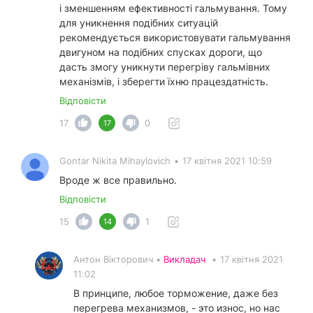
і зменшенням ефективності гальмування. Тому
для уникнення подібних ситуацій
рекомендується використовувати гальмування
двигуном на подібних спусках дороги, що
дасть змогу уникнути перегріву гальмівних
механізмів, і зберегти їхню працездатність.
Відповісти
17
0
17
Gontar Nikita Mihaylovich
•
17 квітня 2021 10:59
Вроде ж все правильно.
Відповісти
15
1
14
Антон Вікторович •
Викладач
•
17 квітня 2021
11:02
В принципе, любое торможение, даже без
перегрева механизмов, - это износ, но нас