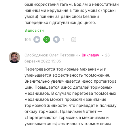
безвикористання гальм. Водіям з недостатніми
навичками керування в таких умовах (гірські
умови) повинні за ради своєї безпеки
попередньо підготуватись до цього.
Відповісти
105
1
104
Слободянюк Олег Петрович •
Викладач
•
26
березня 2022 15:05
Перегреваются тормозные механизмы и
уменьшается эффективность торможения.
Значительно увеличивается износ протектора
шин. Повышается износ деталей тормозных
механизмов. В случаях перегрева тормозных
механизмов может произойти закипание
тормозной жидкости, что приведёт к полному
отказу тормозов. Правильный ответ —
«Перегреваются тормозные механизмы и
уменьшается эффективность торможения»