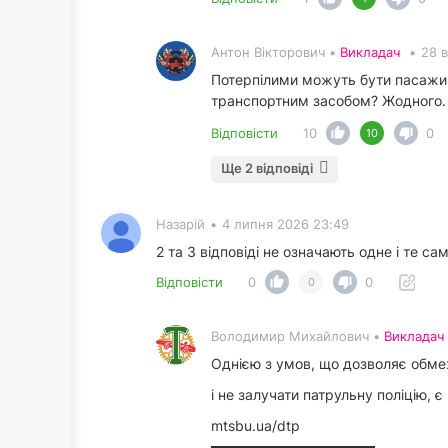
Антон Вікторович •
Викладач
•
28 
Потерпілими можуть бути пасажири
транспортним засобом? Жодного. 
Відповісти
10
0
10
Ще 2 відповіді
Назарій
•
4 липня 2026 23:49
2 та 3 відповіді не означають одне і те са
Відповісти
0
0
0
Володимир Михайлович •
Викладач
Однією з умов, що дозволяє обм
і не залучати патрульну поліцію, 
mtsbu.ua/dtp