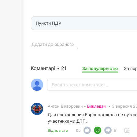
Пункти ПДР
Додати до обраного
Коментарі • 21
За популярністю
За по
Антон Вікторович •
Викладач
•
3 вересня 2
Для составления Европротокола не нужн
участниками ДТП.
Відповісти
65
9
56