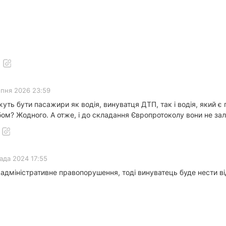
ипня 2026 23:59
жуть бути пасажири як водія, винуватця ДТП, так і водія, який
ом? Жодного. А отже, і до складання Європротоколу вони не за
ада 2024 17:55
о адміністративне правопорушення, тоді винуватець буде нести в