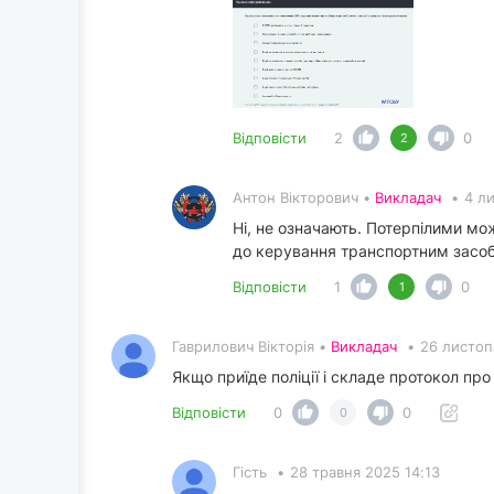
Відповісти
2
0
2
Антон Вікторович •
Викладач
•
4 л
Ні, не означають. Потерпілими мо
до керування транспортним засоб
Відповісти
1
0
1
Гаврилович Вікторія •
Викладач
•
26 листоп
Якщо приїде поліції і складе протокол пр
Відповісти
0
0
0
Гість
•
28 травня 2025 14:13