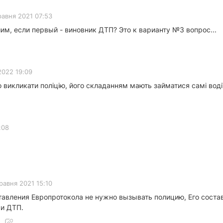
равня 2021 07:53
им, если первый - виновник ДТП? Это к варианту №3 вопрос...
2022 19:09
 викликати поліцію, його складанням мають займатися самі водії
:08
равня 2021 15:10
ставления Европротокола не нужно вызывать полицию, Его сос
и ДТП.