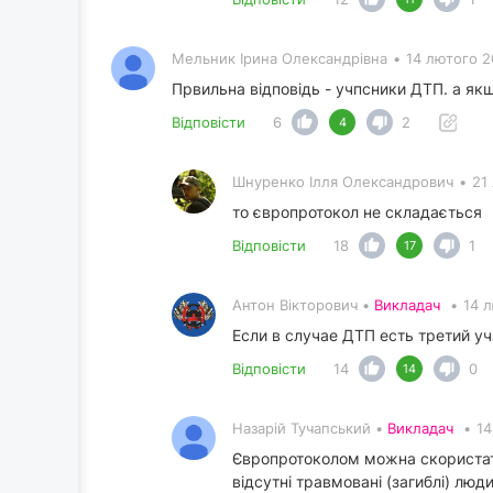
Мельник Ірина Олександрівна
•
14 лютого 2
Првильна відповідь - учпсники ДТП. а якщ
Відповісти
6
2
4
Шнуренко Ілля Олександрович
•
21
то європротокол не складається
Відповісти
18
1
17
Антон Вікторович •
Викладач
•
14 
Если в случае ДТП есть третий у
Відповісти
14
0
14
Назарій Тучапський •
Викладач
•
14
Європротоколом можна скористат
відсутні травмовані (загиблі) люди