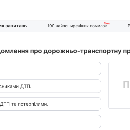
их запитань
100 найпоширеніших помилок
Р
ідомлення про дорожньо-транспортну п
асниками ДТП.
 ДТП та потерпілими.