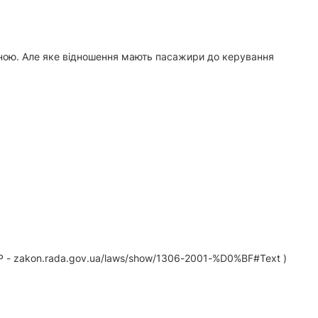
роною. Але яке відношення мають пасажири до керування
Р - zakon.rada.gov.ua/laws/show/1306-2001-%D0%BF#Text )