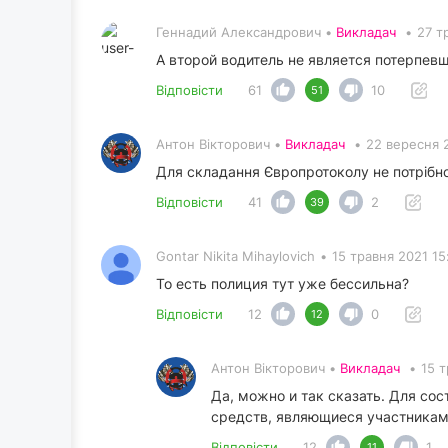
Геннадий Александрович •
Викладач
•
27 т
А второй водитель не является потерпевш
Відповісти
61
10
51
Антон Вікторович •
Викладач
•
22 вересня 
Для складання Європротоколу не потрібно
Відповісти
41
2
39
Gontar Nikita Mihaylovich
•
15 травня 2021 15
То есть полиция тут уже бессильна?
Відповісти
12
0
12
Антон Вікторович •
Викладач
•
15 т
Да, можно и так сказать. Для со
средств, являющиеся участникам
Відповісти
12
1
11