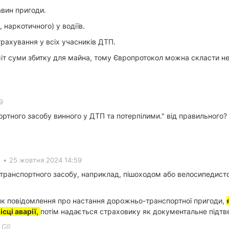
авин пригоди.
, наркотичного) у водіїв.
трахування у всіх учасників ДТП.
іміт суми збитку для майна, тому Європротокол можна скласти н
9
ортного засобу винного у ДТП та потерпілими." від правильного?
•
25 жовтня 2024 14:59
м транспортного засобу, наприклад, пішоходом або велосипедис
нк повідомлення про настання дорожньо-транспортної пригоди,
сці аварії,
потім надається страховику як документальне підтв