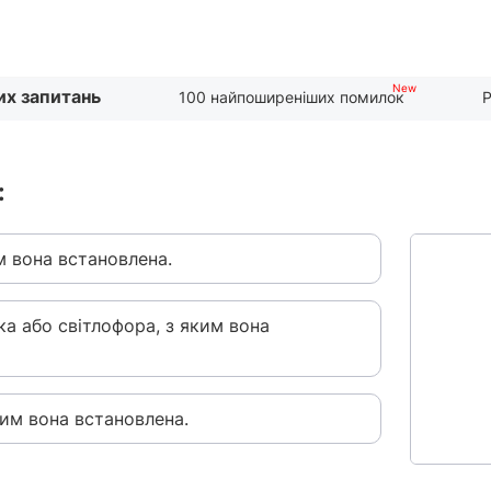
их запитань
100 найпоширеніших помилок
Р
:
м вона встановлена.
ка або світлофора, з яким вона
ким вона встановлена.