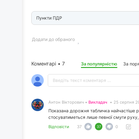
Пункти ПДР
Додати до обраного
Коментарі • 7
За популярністю
За пор
Антон Вікторович •
Викладач
•
25 серпня 2
Показана дорожня табличка найчастіше р
стосуватиметься лише певної смуги руху, 
Відповісти
37
0
37