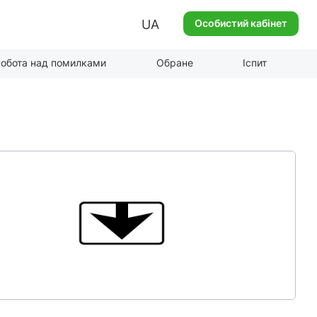
UA
Особистий кабінет
обота над помилками
Обране
Іспит