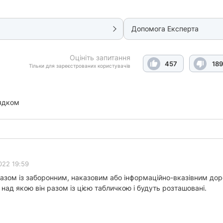
Допомога Експерта
Оцініть запитання
457
189
Тільки для зареєстрованих користувачів
ядком
022 19:59
азом із заборонним, наказовим або інформаційно-вказівним дор
над якою він разом із цією табличкою і будуть розташовані.