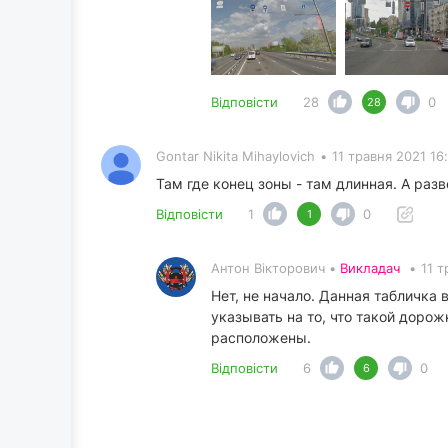
Відповісти
28
0
28
Gontar Nikita Mihaylovich
•
11 травня 2021 16
Там где конец зоны - там длинная. А разв
Відповісти
1
0
1
Антон Вікторович •
Викладач
•
11 т
Нет, не начало. Данная табличк
указывать на то, что такой дорож
расположены.
Відповісти
6
0
6