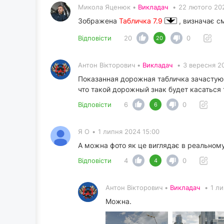
Микола Яценюк •
Викладач
•
22 лютого 202
Зображена
Табличка 7.9
, визначає с
Відповісти
20
0
20
Антон Вікторович •
Викладач
•
3 вересня 2
Показанная дорожная табличка зачасту
что такой дорожный знак будет касаться
Відповісти
6
0
6
Я О
•
1 липня 2024 15:00
А можна фото як це виглядає в реальному
Відповісти
4
0
4
Антон Вікторович •
Викладач
•
1 л
Можна.