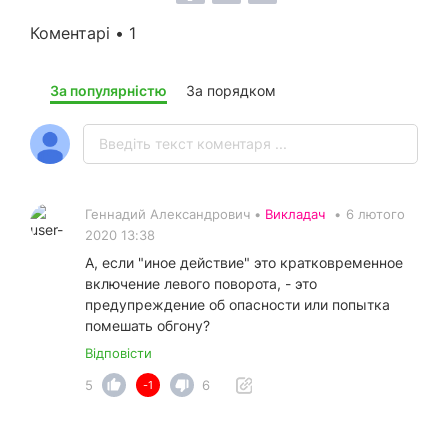
Коментарі • 1
За популярністю
За порядком
Геннадий Александрович •
Викладач
•
6 лютого
2020 13:38
А, если "иное действие" это кратковременное
включение левого поворота, - это
предупреждение об опасности или попытка
помешать обгону?
Відповісти
5
6
-1