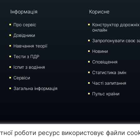
Інформація
Корисне
Про сервіс
Конструктор дорожніх
онлайн
Довідники
Запропонувати своє з
Навчання теорії
Новини
Тести з ПДР
Сповіщення
Iспит з водіння
Статистика змін
Сервіси
Часті запитання
Загальна інформація
Пульс країни
 сторінки для відтворення, переносу на інші носії інформації заборонено. Час останнього 
тної роботи ресурс використовує файли coo