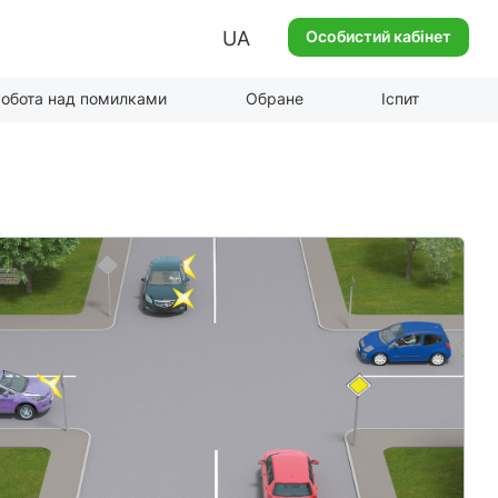
UA
Особистий кабінет
обота над помилками
Обране
Іспит