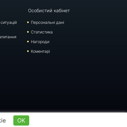
Особистий кабінет
 ситуацій
Персональні дані
Статистика
апитання
Нагороди
Коментарі
оновлення: 10:17 (06.08.2026)
kie
OK