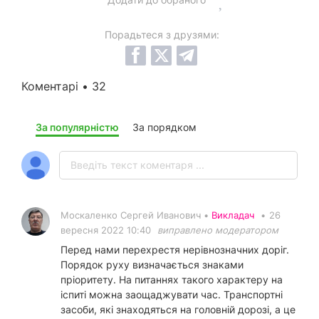
Порадьтеся з друзями:
Коментарі • 32
За популярністю
За порядком
Москаленко Сергей Иванович •
Викладач
•
26
вересня 2022 10:40
виправлено модератором
Перед нами перехрестя нерівнозначних доріг.
Порядок руху визначається знаками
пріоритету. На питаннях такого характеру на
іспиті можна заощаджувати час. Транспортні
засоби, які знаходяться на головній дорозі, а це