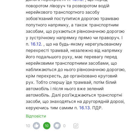
поворотом ліворуч та розворотом водій
нерейкового транспортного засобу
зобов'язаний поступитися дорогою трамваю
попутного напрямку, а також транспортним
засобам, що рухаються рівнозначною дорогою
у зустрічному напрямку прямо чи праворуч. І
п.
16.12.
, що на будь-якому нерегульованому
перехресті трамвай, незалежно від напрямку
його подальшого руху, має перевагу перед
нерейковими транспортними засобами, що
наближаються до нього рівнозначною дорогою,
крім перехресть, де організовано круговий
рух. Тобто спершу їде трамвай, потім білий
автомобіль і після нього вже зелений
автомобіль. Далі роз'їжджаються транспортні
засоби, що знаходяться на другорядній дорозі,
керуючись тим самим п.
16.13.
ПДР.
Відповісти
10
0
10