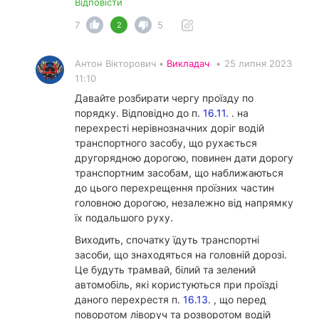
Відповісти
7
5
2
Антон Вікторович •
Викладач
•
25 липня 2023
11:10
Давайте розбирати чергу проїзду по
порядку. Відповідно до п.
16.11.
. на
перехресті нерівнозначних доріг водій
транспортного засобу, що рухається
другорядною дорогою, повинен дати дорогу
транспортним засобам, що наближаються
до цього перехрещення проїзних частин
головною дорогою, незалежно від напрямку
їх подальшого руху.
Виходить, спочатку їдуть транспортні
засоби, що знаходяться на головній дорозі.
Це будуть трамвай, білий та зелений
автомобіль, які користуються при проїзді
даного перехрестя п.
16.13.
, що перед
поворотом ліворуч та розворотом водій