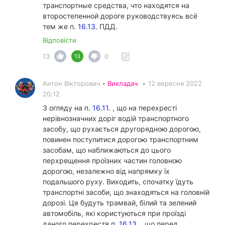
транспортные средства, что находятся на
второстепенной дороге руководствуясь всё
тем же п.
16.13.
ПДД.
Відповісти
13
0
13
Антон Вікторович •
Викладач
•
12 вересня 2022
20:12
З огляду на п.
16.11.
, що на перехресті
нерівнозначних доріг водій транспортного
засобу, що рухається другорядною дорогою,
повинен поступитися дорогою транспортним
засобам, що наближаються до цього
перхрещення проїзних частин головною
дорогою, незалежно від напрямку їх
подальшого руху. Виходить, спочатку їдуть
транспортні засоби, що знаходяться на головній
дорозі. Це будуть трамвай, білий та зелений
автомобіль, які користуються при проїзді
даного перехрестя п.
16.13.
, що перед