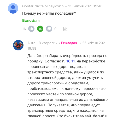
Gontar Nikita Mihaylovich
•
25 квітня 2021 19:48
Почему не желты последний?
Відповісти
16
0
16
Антон Вікторович •
Викладач
•
25 квітня 2021
19:58
Давайте разбирать очерёдность проезда по
порядку. Согласно п.
16.11.
на перекрёстке
неравнозначных дорог водитель
транспортного средства, движущегося по
второстепенной дороге, должен уступить
дорогу транспортным средствам,
приближающимся к данному пересечению
проезжих частей по главной дороге,
независимо от направления их дальнейшего
движения. Получается, что сперва едут
транспортные средства, что находятся на
главной дороге. Это будут трамвай, белый и