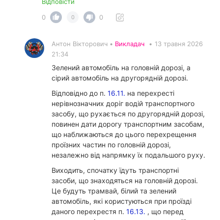
Відповісти
0
0
0
Антон Вікторович •
Викладач
•
13 травня 2026
21:34
Зелений автомобіль на головній дорозі, а
сірий автомобіль на другорядній дорозі.
Відповідно до п.
16.11.
на перехресті
нерівнозначних доріг водій транспортного
засобу, що рухається по другорядній дорозі,
повинен дати дорогу транспортним засобам,
що наближаються до цього перехрещення
проїзних частин по головній дорозі,
незалежно від напрямку їх подальшого руху.
Виходить, спочатку їдуть транспортні
засоби, що знаходяться на головній дорозі.
Це будуть трамвай, білий та зелений
автомобіль, які користуються при проїзді
даного перехрестя п.
16.13.
, що перед