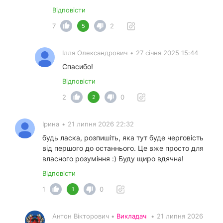
Відповісти
7
2
5
Ілля Олександрович
•
27 січня 2025 15:44
Спасибо!
Відповісти
2
0
2
Ірина
•
21 липня 2026 22:32
будь ласка, розпишіть, яка тут буде черговість
від першого до останнього. Це вже просто для
власного розуміння :) Буду щиро вдячна!
Відповісти
1
0
1
Антон Вікторович •
Викладач
•
21 липня 2026