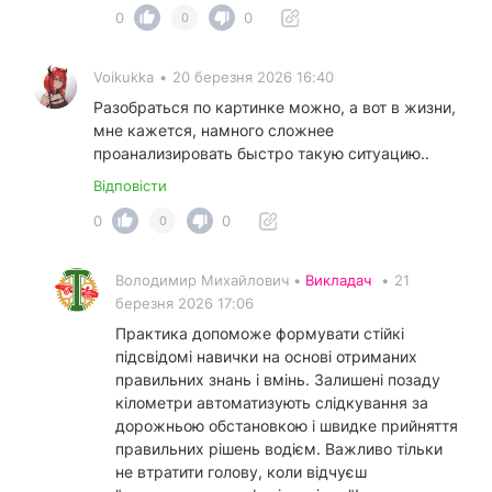
0
0
0
Voikukka
•
20 березня 2026 16:40
Разобраться по картинке можно, а вот в жизни,
мне кажется, намного сложнее
проанализировать быстро такую ситуацию..
Відповісти
0
0
0
Володимир Михайлович •
Викладач
•
21
березня 2026 17:06
Практика допоможе формувати стійкі
підсвідомі навички на основі отриманих
правильних знань і вмінь. Залишені позаду
кілометри автоматизують слідкування за
дорожньою обстановкою і швидке прийняття
правильних рішень водієм. Важливо тільки
не втратити голову, коли відчуєш