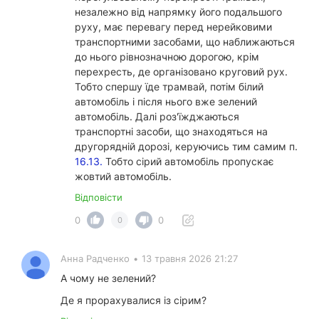
незалежно від напрямку його подальшого
руху, має перевагу перед нерейковими
транспортними засобами, що наближаються
до нього рівнозначною дорогою, крім
перехресть, де організовано круговий рух.
Тобто спершу їде трамвай, потім білий
автомобіль і після нього вже зелений
автомобіль. Далі роз'їжджаються
транспортні засоби, що знаходяться на
другорядній дорозі, керуючись тим самим п.
16.13.
Тобто сірий автомобіль пропускає
жовтий автомобіль.
Відповісти
0
0
0
Анна Радченко
•
13 травня 2026 21:27
А чому не зелений?
Де я прорахувалися із сірим?