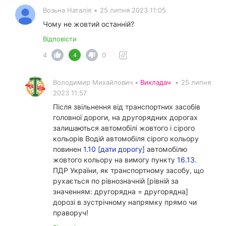
Возьна Наталія
•
25 липня 2023 11:05
Чому не жовтий останній?
Відповісти
4
0
4
Володимир Михайлович •
Викладач
•
25 липня
2023 11:57
Після звільнення від транспортних засобів
головної дороги, на другорядних дорогах
залишаються автомобілі жовтого і сірого
кольорів Водій автомобіля сірого кольору
повинен
1.10 [дати дорогу]
автомобілю
жовтого кольору на вимогу пункту
16.13.
ПДР України, як транспортному засобу, що
рухається по рівнозначній [рівній за
значенням: другорядна = другорядна]
дорозі в зустрічному напрямку прямо чи
праворуч!