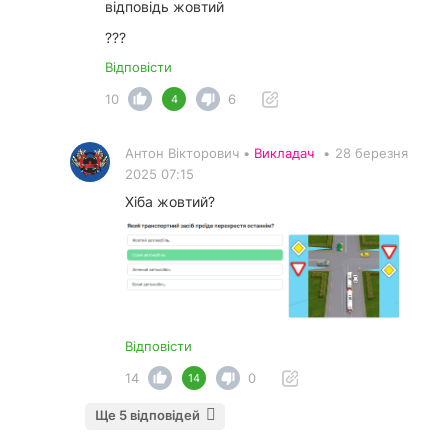
відповідь жовтий
???
Відповісти
10
6
4
Антон Вікторович •
Викладач
•
28 березня
2025 07:15
Хіба жовтий?
Відповісти
14
0
14
Ще 5 відповідей