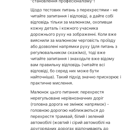
"становлення професіоналізму"!
Щодо тестових питань з перехрестями - не
читайте запитання і відповіді, а дайте собі
відповідь тільки за малюнком, охопивши
кожну деталь і кожного учасника
дорожнього руху на зображенні. Коли вже
вияснили за малюнком черговість проїзду
або дозволені напрямки руху (для питань з
регулювальником скажімо), тоді вже
читайте запитання і знаходьте вже відому
вам правильну відповідь (читайте всі
відповіді, бо серед них може бути
найточніша). Такий підхід значно прискорює і
практичне мислення.
Малюнок цього питання: перехрестя
нерегульоване нерівнозначних доріг
(головна дорога не змінює напрямок) -
головною дорогою наближаються до
перехрестя трамвай, білий і зелений
автомобілі (жовтий і сірий автомобілі на
другорядних дорогах відпочивають до