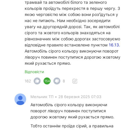
трамвай та автомобілі білого та зеленого
кольорів проїдуть перехрестя в першу чергу. З
якою черговістю між собою вони роз'їдуться у
нас не питають. Нам необхідно зосередити
увагу на другорядній дорозі. Так, як автомобілі
сірого та жовтого кольорів знаходяться на
рівнозначних між собою дорогах застосовуємо
відповідне правило встановлене пунктом
16.13.
Автомобіль сірого кольору виконуючи поворот
ліворуч повинен поступитися дорогою жовтому
який рухається прямо.
Відповісти
162
8
154
Мельник ТП
•
28 березня 2025 07:03
Автомобіль сірого кольору виконуючи
поворот ліворуч повинен поступитися
дорогою жовтому який рухається прямо.
Тобто останнім проїде сірий, а правильна