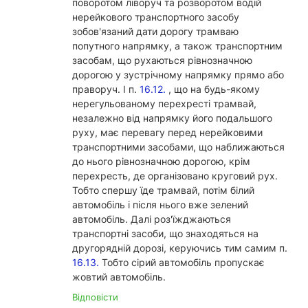
поворотом ліворуч та розворотом водій
нерейкового транспортного засобу
зобов'язаний дати дорогу трамваю
попутного напрямку, а також транспортним
засобам, що рухаються рівнозначною
дорогою у зустрічному напрямку прямо або
праворуч. І п.
16.12.
, що на будь-якому
нерегульованому перехресті трамвай,
незалежно від напрямку його подальшого
руху, має перевагу перед нерейковими
транспортними засобами, що наближаються
до нього рівнозначною дорогою, крім
перехресть, де організовано круговий рух.
Тобто спершу їде трамвай, потім білий
автомобіль і після нього вже зелений
автомобіль. Далі роз'їжджаються
транспортні засоби, що знаходяться на
другорядній дорозі, керуючись тим самим п.
16.13.
Тобто сірий автомобіль пропускає
жовтий автомобіль.
Відповісти