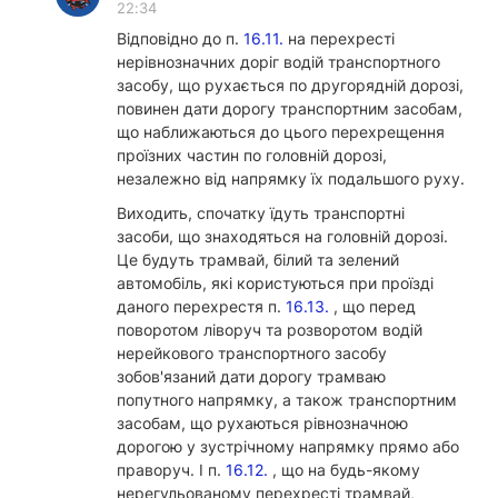
22:34
Відповідно до п.
16.11.
на перехресті
нерівнозначних доріг водій транспортного
засобу, що рухається по другорядній дорозі,
повинен дати дорогу транспортним засобам,
що наближаються до цього перехрещення
проїзних частин по головній дорозі,
незалежно від напрямку їх подальшого руху.
Виходить, спочатку їдуть транспортні
засоби, що знаходяться на головній дорозі.
Це будуть трамвай, білий та зелений
автомобіль, які користуються при проїзді
даного перехрестя п.
16.13.
, що перед
поворотом ліворуч та розворотом водій
нерейкового транспортного засобу
зобов'язаний дати дорогу трамваю
попутного напрямку, а також транспортним
засобам, що рухаються рівнозначною
дорогою у зустрічному напрямку прямо або
праворуч. І п.
16.12.
, що на будь-якому
нерегульованому перехресті трамвай,