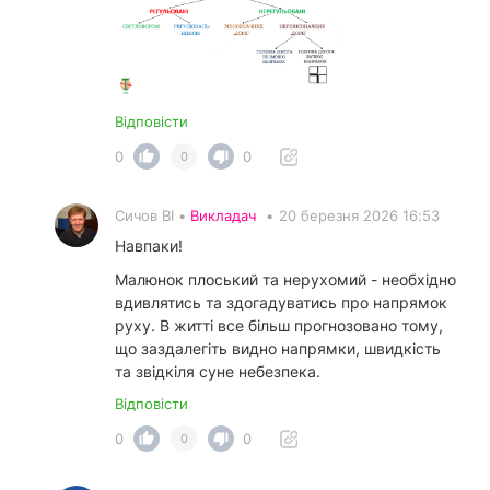
Відповісти
0
0
0
Сичов ВІ •
Викладач
•
20 березня 2026 16:53
Навпаки!
Малюнок плоський та нерухомий - необхідно
вдивлятись та здогадуватись про напрямок
руху. В житті все більш прогнозовано тому,
що заздалегіть видно напрямки, швидкість
та звідкіля суне небезпека.
Відповісти
0
0
0