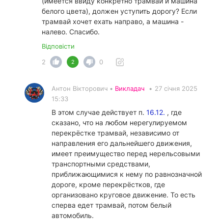
(имеется ввиду конкретно трамвай и машина
белого цвета), должен уступить дорогу? Если
трамвай хочет ехать направо, а машина -
налево. Спасибо.
Відповісти
2
0
2
Антон Вікторович •
Викладач
•
27 січня 2025
15:33
В этом случае действует п.
16.12.
, где
сказано, что на любом нерегулируемом
перекрёстке трамвай, независимо от
направления его дальнейшего движения,
имеет преимущество перед нерельсовыми
транспортными средствами,
приближающимися к нему по равнозначной
дороге, кроме перекрёстков, где
организовано круговое движение. То есть
сперва едет трамвай, потом белый
автомобиль.