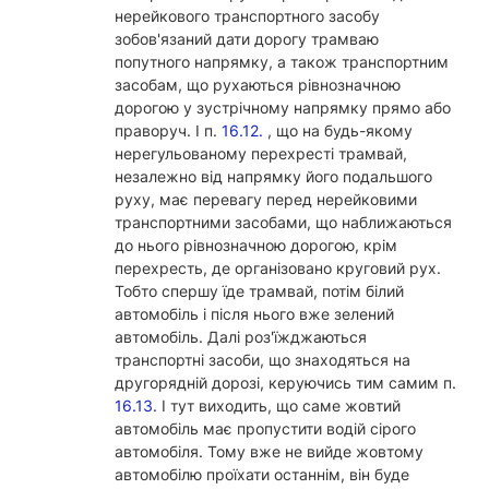
нерейкового транспортного засобу
зобов'язаний дати дорогу трамваю
попутного напрямку, а також транспортним
засобам, що рухаються рівнозначною
дорогою у зустрічному напрямку прямо або
праворуч. І п.
16.12.
, що на будь-якому
нерегульованому перехресті трамвай,
незалежно від напрямку його подальшого
руху, має перевагу перед нерейковими
транспортними засобами, що наближаються
до нього рівнозначною дорогою, крім
перехресть, де організовано круговий рух.
Тобто спершу їде трамвай, потім білий
автомобіль і після нього вже зелений
автомобіль. Далі роз'їжджаються
транспортні засоби, що знаходяться на
другорядній дорозі, керуючись тим самим п.
16.13.
І тут виходить, що саме жовтий
автомобіль має пропустити водій сірого
автомобіля. Тому вже не вийде жовтому
автомобілю проїхати останнім, він буде