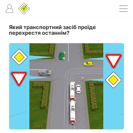
Який транспортний засіб проїде
перехрестя останнім?