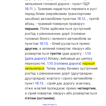
звільнення головної дороги - пункт ПДР
16.11.
). Трамваю надається перевага в русі
перед білим (нерейковим транспортним
засобом) автомобілем пунктом
16.12.
, третій
абзац - трамвай повернув праворуч
першим
. Потім здійснюється зустрічний
роз'їзд з рівнозначних доріг (головна-
головна) білого і зеленого автомобілів за
пунктом
16.13.
- білий рухається прямо
другим
, а зелений повертає ліворуч або
розвертається
третім
(дав дорогу -
1.10
[дати дорогу]
білому, виїхавши до центру
перехрестя).
1.10 [головна дорога]
нарешті
звільнилася
. Тепер знову бачимо зустрічний
роз'їзд з рівнозначних доріг (другорядна-
другорядна) жовтого і сірого автомобілів -
пункт
16.13.
: сірий дає дорогу жовтому,
отже жовтий проїжджає прямо
четвертим
,
а сірий повертає ліворуч або розвертається
п'ятим (останнім)
.