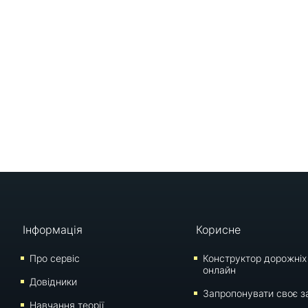
Інформація
Корисне
Про сервіс
Конструктор дорожніх
онлайн
Довідники
Запропонувати своє з
Навчання теорії