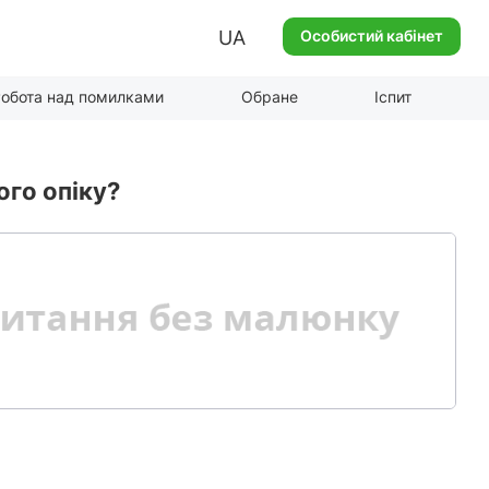
UA
Особистий кабінет
обота над помилками
Обране
Іспит
ого опіку?