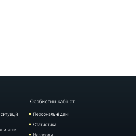
Особистий кабінет
 ситуацій
Персональні дані
Статистика
апитання
Нагороди