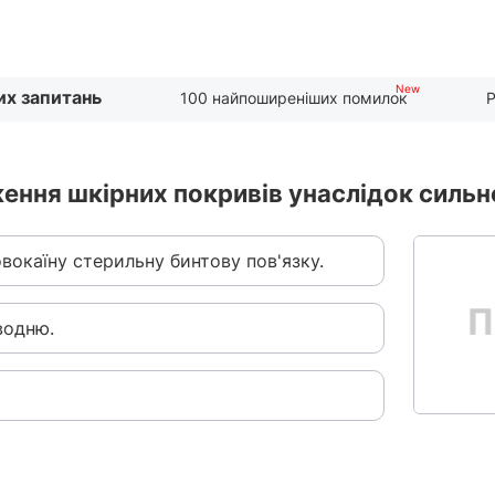
их запитань
100 найпоширеніших помилок
Р
ення шкірних покривів унаслідок сильн
вокаїну стерильну бинтову пов'язку.
водню.