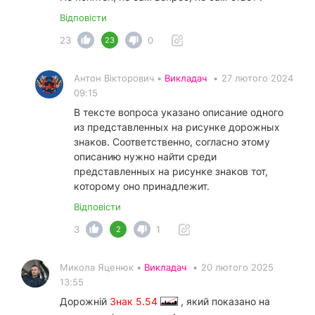
Відповісти
23
0
23
Антон Вікторович •
Викладач
•
27 лютого 2024
09:15
В тексте вопроса указано описание одного
из представленных на рисунке дорожных
знаков. Соответственно, согласно этому
описанию нужно найти среди
представленных на рисунке знаков тот,
которому оно принадлежит.
Відповісти
3
1
2
Микола Яценюк •
Викладач
•
20 лютого 2025
13:55
Дорожній
Знак 5.54
, який показано на