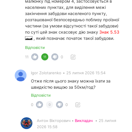
малюнку під номером 4, застосовується в
населених пунктах, для виділення межі
закінчення забудови населеного пункту,
розташованої безпосередньо поблизу проїзної
частини (за умови відсутності такої забудови)
по суті цей знак скасовує дію знаку
Знак 5.53
, який позначає початок такої забудови.
Відповісти
11
0
11
Igor Zolotarenko
•
25 липня 2026 15:54
Отже після цього знаку можна їхати за
швидкістю вищою за 50км/год?
Відповісти
0
0
0
Антон Вікторович •
Викладач
•
25 липня
2026 15:58