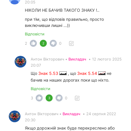
20:05
НІКОЛИ НЕ БАЧИВ ТАКОГО ЗНАКУ !..
при тім, що відповів правильно, просто
виключивши лишні ...))
Відповісти
2
0
2
Антон Вікторович •
Викладач
•
12 лютого 2025
20:07
Що
Знак 5.53
, що
Знак 5.54
не
бачив на наших дорогах поки що ніхто.
Відповісти
3
0
3
Антон Вікторович •
Викладач
•
24 серпня 2022
20:30
Якщо дорожній знак буде перекреслено або