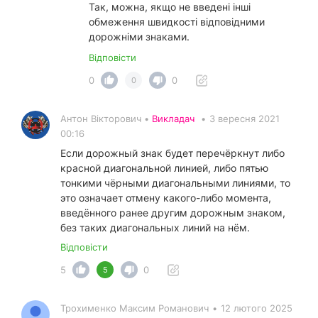
Так, можна, якщо не введені інші
обмеження швидкості відповідними
дорожніми знаками.
Відповісти
0
0
0
Антон Вікторович •
Викладач
•
3 вересня 2021
00:16
Если дорожный знак будет перечёркнут либо
красной диагональной линией, либо пятью
тонкими чёрными диагональными линиями, то
это означает отмену какого-либо момента,
введённого ранее другим дорожным знаком,
без таких диагональных линий на нём.
Відповісти
5
0
5
Трохименко Максим Романович
•
12 лютого 2025