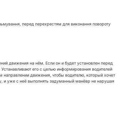
альмування, перед перехрестям для виконання повороту
ий движения на нём. Если он и будет установлен перед
. Устанавливают его с целью информирования водителей
м направлении движения, чтобы водителю, который хочет
у, и уже с неё выполнять задуманный манёвр не нарушая