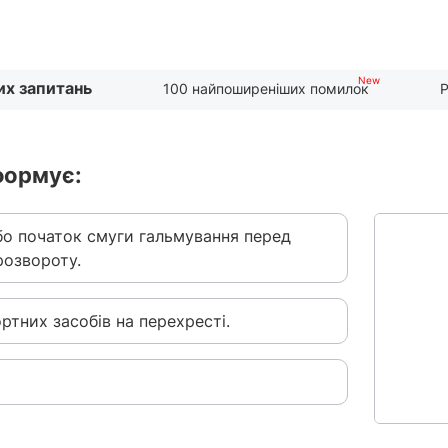
их запитань
100 найпоширеніших помилок
Р
формує:
або початок смуги гальмування перед
розвороту.
ртних засобів на перехресті.