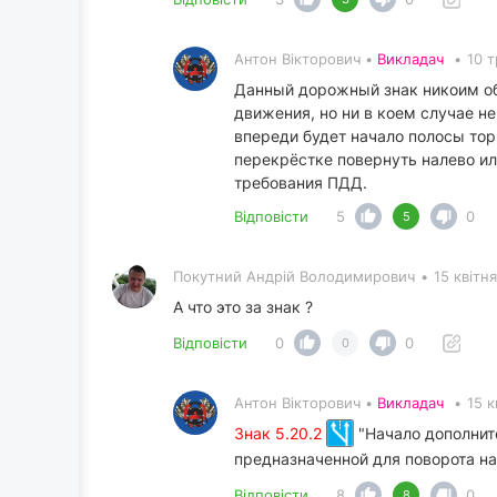
Антон Вікторович •
Викладач
•
10 т
Данный дорожный знак никоим обр
движения, но ни в коем случае н
впереди будет начало полосы то
перекрёстке повернуть налево ил
требования ПДД.
Відповісти
5
0
5
Покутний Андрiй Володимирович
•
15 квітн
А что это за знак ?
Відповісти
0
0
0
Антон Вікторович •
Викладач
•
15 к
Знак 5.20.2
"Начало дополнит
предназначенной для поворота на
Відповісти
8
0
8