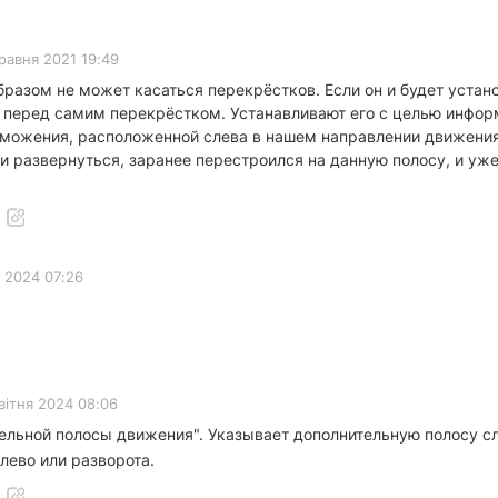
равня 2021 19:49
азом не может касаться перекрёстков. Если он и будет устан
е перед самим перекрёстком. Устанавливают его с целью инфор
рможения, расположенной слева в нашем направлении движения
и развернуться, заранее перестроился на данную полосу, и уж
я 2024 07:26
вітня 2024 08:06
ельной полосы движения". Указывает дополнительную полосу с
лево или разворота.