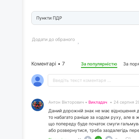
Пункти ПДР
Додати до обраного
Коментарі • 7
За популярністю
За пор
Антон Вікторович •
Викладач
•
24 серпня 2
Даний дорожній знак не має відношення д
то набагато раніше за ходом руху, але в
що попереду буде початок смуги гальмува
або розвернутися, треба заздалегідь пер