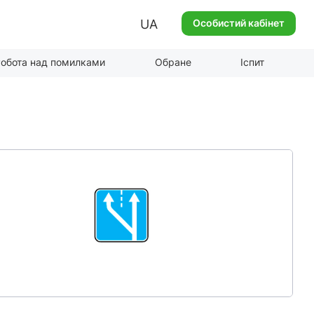
UA
Особистий кабінет
обота над помилками
Обране
Іспит