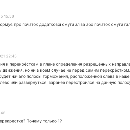
5 15:56
ормує про початок додаткової смуги зліва або початок смуги г
021 22:43
я к перекрёсткам в плане определения разрешённых направлен
у движения, но ни в коем случае не перед самим перекрёстком
 будет начало полосы торможения, расположенной слева в наше
ево или развернуться, заранее перестроился на данную полос
:46
перекрестке? Почему только 1?