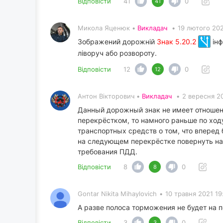
Відповісти
41
0
41
Микола Яценюк •
Викладач
•
19 лютого 202
Зображений дорожній
Знак 5.20.2
інф
ліворуч або розвороту.
Відповісти
12
0
12
Антон Вікторович •
Викладач
•
2 вересня 2
Данный дорожный знак не имеет отношени
перекрёстком, то намного раньше по ход
транспортных средств о том, что вперед
на следующем перекрёстке повернуть нал
требования ПДД.
Відповісти
8
0
8
Gontar Nikita Mihaylovich
•
10 травня 2021 19
А разве полоса торможения не будет на 
Відповісти
3
0
3