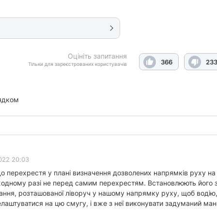
Оцініть запитання
366
23
Тільки для зареєстрованих користувачів
ядком
022 20:03
о перехрестя у плані визначення дозволених напрямків руху на
 жодному разі не перед самим перехрестям. Встановлюють його з
ння, розташованої ліворуч у нашому напрямку руху, щоб водію,
елаштуватися на цю смугу, і вже з неї виконувати задуманий м