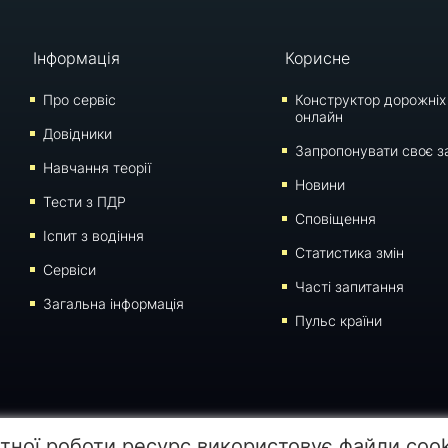
Інформація
Корисне
Про сервіс
Конструктор дорожніх
онлайн
Довідники
Запропонувати своє з
Навчання теорії
Новини
Тести з ПДР
Сповіщення
Iспит з водіння
Статистика змін
Сервіси
Часті запитання
Загальна інформація
Пульс країни
 сторінки для відтворення, переносу на інші носії інформації заборонено. Час останнього 
тної роботи ресурс використовує файли coo