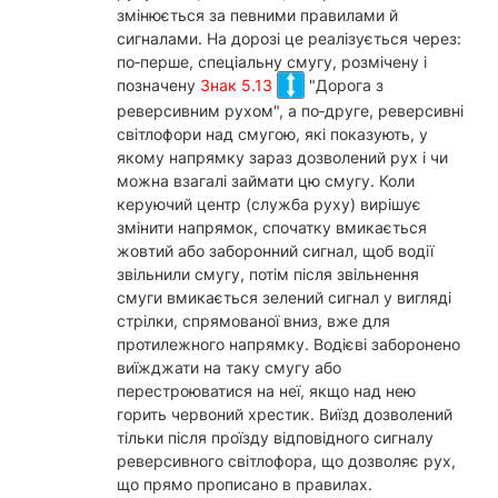
змінюється за певними правилами й
сигналами. На дорозі це реалізується через:
по‑перше, спеціальну смугу, розмічену і
позначену
Знак 5.13
"Дорога з
реверсивним рухом", а по‑друге, реверсивні
світлофори над смугою, які показують, у
якому напрямку зараз дозволений рух і чи
можна взагалі займати цю смугу. Коли
керуючий центр (служба руху) вирішує
змінити напрямок, спочатку вмикається
жовтий або заборонний сигнал, щоб водії
звільнили смугу, потім після звільнення
смуги вмикається зелений сигнал у вигляді
стрілки, спрямованої вниз, вже для
протилежного напрямку. Водієві заборонено
виїжджати на таку смугу або
перестроюватися на неї, якщо над нею
горить червоний хрестик. Виїзд дозволений
тільки після проїзду відповідного сигналу
реверсивного світлофора, що дозволяє рух,
що прямо прописано в правилах.