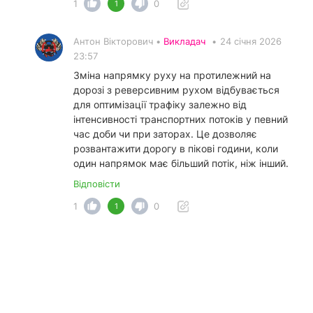
1
0
1
Антон Вікторович •
Викладач
•
24 січня 2026
23:57
Зміна напрямку руху на протилежний на
дорозі з реверсивним рухом відбувається
для оптимізації трафіку залежно від
інтенсивності транспортних потоків у певний
час доби чи при заторах. Це дозволяє
розвантажити дорогу в пікові години, коли
один напрямок має більший потік, ніж інший.
Відповісти
1
0
1