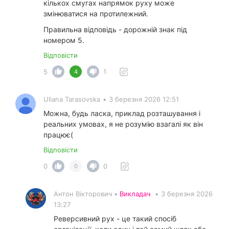
кількох смугах напрямок руху може
змінюватися на протилежний.
Правильна відповідь - дорожній знак під
номером 5.
Відповісти
5
1
4
Uliana Tarasovska
•
3 березня 2026 12:51
Можна, будь ласка, приклад розташування і
реальних умовах, я не розумію взагалі як він
працює(
Відповісти
0
0
0
Антон Вікторович •
Викладач
•
3 березня 2026
13:27
Реверсивний рух - це такий спосіб