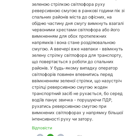
зеленою стрілкою світлофора руху
реверсивною смугою в ранкові години пік зі
спальних районів міста до офісних, на
обідню частину дня смугу вимкнуть взагалі
червоними хрестами світлофора або його
вимкненням для обох протилежних
напрямків і вона стане розділювальною
смугою. А ввечері вже навпаки - ввімкнуть
зелену стрілку світлофора для транспорту,
що повертається з роботи до спальних
районів. У будь-якому випадку оператор
світлофорів повинен впевнитись перед
ввімкненням зеленої стрілки, що назустріч
стрілці реверсивною смугою жоден
транспортний засіб не рухається, бо серед
водіїв панує звичка - порушуючи ПДР,
рухатись реверсивною смугою при
вимкнених світлофорах у напрямку більшої
інтенсивності руху чи затору.
Відповісти