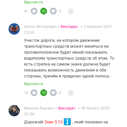
Відповісти
41
0
41
Антон Вікторович •
Викладач
•
2 вересня 2021
22:05
Участок дороги, на котором движение
транспортных средств может меняться на
противоположное будет явной показывать
водителям транспортных средств об этом. То
есть стрелка на самом знаке должна будет
показывать возможность движения в обе
стороны, причём в приделах одной полосы.
Відповісти
13
0
13
Микола Яценюк •
Викладач
•
18 лютого 2025
22:36
Дорожній
Знак 5.13
, який показано на