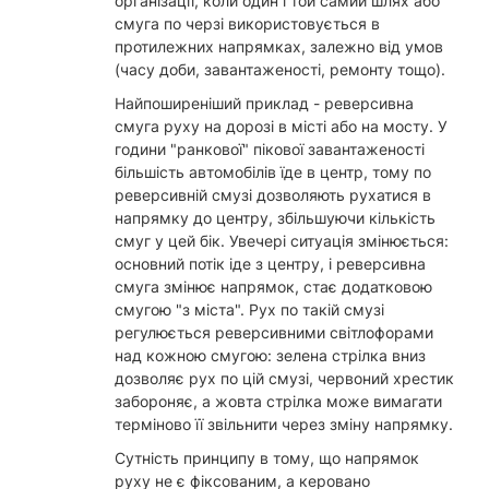
організації, коли один і той самий шлях або
смуга по черзі використовується в
протилежних напрямках, залежно від умов
(часу доби, завантаженості, ремонту тощо).
Найпоширеніший приклад - реверсивна
смуга руху на дорозі в місті або на мосту. У
години "ранкової" пікової завантаженості
більшість автомобілів їде в центр, тому по
реверсивній смузі дозволяють рухатися в
напрямку до центру, збільшуючи кількість
смуг у цей бік. Увечері ситуація змінюється:
основний потік іде з центру, і реверсивна
смуга змінює напрямок, стає додатковою
смугою "з міста". Рух по такій смузі
регулюється реверсивними світлофорами
над кожною смугою: зелена стрілка вниз
дозволяє рух по цій смузі, червоний хрестик
забороняє, а жовта стрілка може вимагати
терміново її звільнити через зміну напрямку.
Сутність принципу в тому, що напрямок
руху не є фіксованим, а керовано