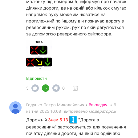
малюнку під номером 5, інформує про початок
ділянки дороги, де на одній або кількох смугах
напрямок руху може змінюватися на
протилежний по іншому він позначає дорогу з
реверсивним рухом, рух по якій регулюється
за допомогою реверсивного світлофора.
Відповісти
5
0
5
Годунко Петро Миколайович •
Викладач
•
6
квітня 2025 16:08
виправлено модератором
Дорожній
Знак 5.13
"Дорога з
реверсивним" застосовується для позначення
початку ділянки дороги, на якій по одній або