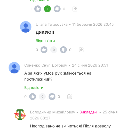
1
0
1
Uliana Tarasovska
•
11 березня 2026 20:45
ДЯКУЮ!!
Відповісти
0
0
0
Синенко Снуп Догович
•
24 січня 2026 23:51
А за яких умов рух змінюється на
протилежний?
Відповісти
0
0
0
Володимир Михайлович •
Викладач
•
25 січня
2026 08:27
Несподівано не змінеться! Після дозволу