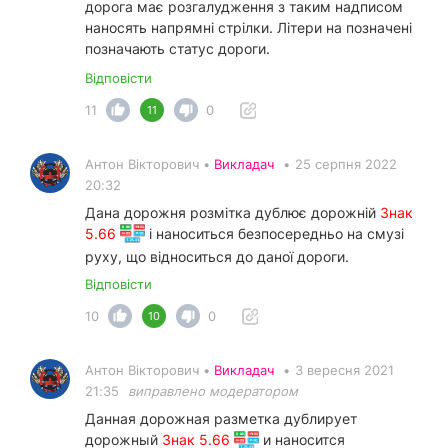
дорога має розгалудження з таким надписом
наносять напрямні стрілки. Літери на позначені
позначають статус дороги.
Відповісти
11
0
11
Антон Вікторович •
Викладач
•
25 серпня 2022
20:32
Дана дорожня розмітка дублює дорожній
Знак
5.66
і наноситься безпосередньо на смузі
руху, що відноситься до даної дороги.
Відповісти
10
0
10
Антон Вікторович •
Викладач
•
3 вересня 2021
21:35
виправлено модератором
Данная дорожная разметка дублирует
дорожный
Знак 5.66
и наносится