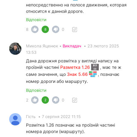
непосредственно на полосе движения, которая
относится к данной дороге.
Відповісти
8
0
8
Микола Яценюк •
Викладач
•
23 лютого 2025
13:53
Дана дорожня розмітка у вигляді напису на
проїзній частині
Разметка 1.26
, має те ж
саме значення, що
Знак 5.66
, позначає
номер дороги або маршруту.
Відповісти
2
0
2
Гість
•
7 серпня 2022 11:15
Розмітка 1.26 позначає на проїзній частині
номера дороги (маршруту).