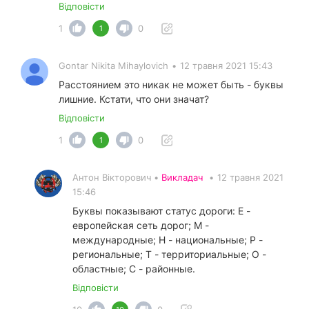
Відповісти
1
0
1
Gontar Nikita Mihaylovich
•
12 травня 2021 15:43
Расстоянием это никак не может быть - буквы
лишние. Кстати, что они значат?
Відповісти
1
0
1
Антон Вікторович •
Викладач
•
12 травня 2021
15:46
Буквы показывают статус дороги: Е -
европейская сеть дорог; М -
международные; Н - национальные; Р -
региональные; Т - территориальные; О -
областные; С - районные.
Відповісти