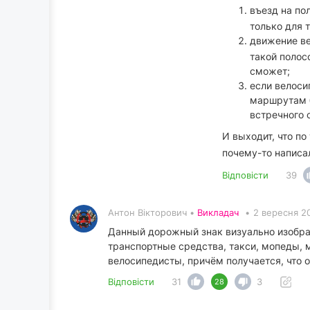
въезд на по
только для 
движение ве
такой полос
сможет;
если велоси
маршрутам б
встречного 
И выходит, что по
почему-то написа
Відповісти
39
Антон Вікторович •
Викладач
•
2 вересня 2
Данный дорожный знак визуально изображ
транспортные средства, такси, мопеды,
велосипедисты, причём получается, что 
Відповісти
31
3
28