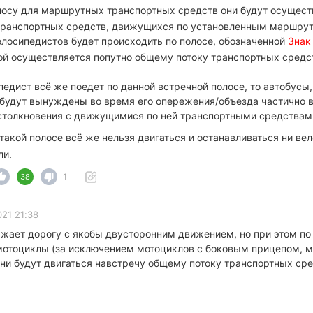
лосу для маршрутных транспортных средств они будут осущес
транспортных средств, движущихся по установленным маршру
лосипедистов будет происходить по полосе, обозначенной
Знак
ой осуществляется попутно общему потоку транспортных средств
педист всё же поедет по данной встречной полосе, то автобусы
удут вынуждены во время его опережения/объезда частично вы
столкновения с движущимися по ней транспортными средствам
 такой полосе всё же нельзя двигаться и останавливаться ни в
ли.
1
38
021 21:38
ает дорогу с якобы двусторонним движением, но при этом по 
 мотоциклы (за исключением мотоциклов с боковым прицепом, м
они будут двигаться навстречу общему потоку транспортных сре