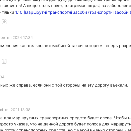
таксистів! А якщо хтось поїде, то отримає штраф за заборонений
ю тільки
1.10 [маршрутні транспортні засоби (транспортні засоби 
жовтня 2024 17:34
изменения касательно автомобилей такси, которым теперь раз
:34
ых же справа, если они с той стороны на эту дорогу въехали.
вітня 2021 13:38
а для маршрутных транспортных средств будет слева. Чтобы не 
 просто указав, что на данной дороге будет полоса для маршру
 потоку транспортных средств, но с какой именно стороны - эт