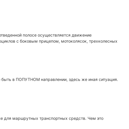
о отведенной полосе осуществляется движение
оциклов с боковым прицепом, мотоколясок, трехколесных
но быть в ПОПУТНОМ направлении, здесь же иная ситуация.
осе для маршрутных транспортных средств. Чем это