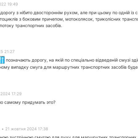
022 19:49
дорогу з нібито двостороннім рухом, але при цьому по одній із
отоциклів з боковим причепом, мотоколясок, триколісних транспо
потоку транспортних засобів.
5 21:27
позначають дорогу, на якій по спеціально відведеній смузі з
ому випадку смуга для маршрутних транспортних засобів буде й
 2024 17:29
но самому придумать это?
•
21 жовтня 2024 17:38
ною зустрічною смугою для руху для маршрутних транспорних зас