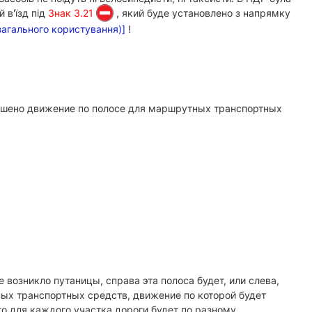
 в'їзд під
Знак 3.21
, який буде установлено з напрямку
загального користування)]
!
решено движение по полосе для маршрутных транспортных
возникло путаницы, справа эта полоса будет, или слева,
тных транспортных средств, движение по которой будет
о для каждого участка дороги будет по разному.