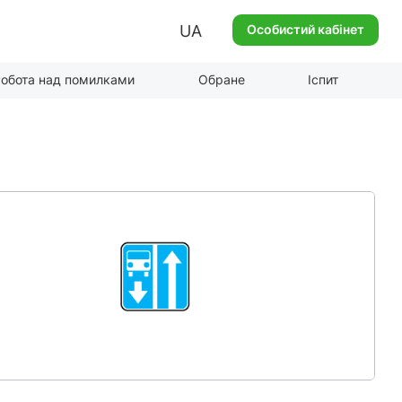
UA
Особистий кабінет
обота над помилками
Обране
Іспит