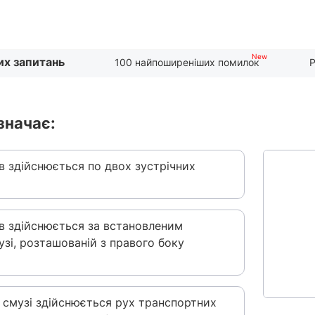
их запитань
100 найпоширеніших помилок
Р
значає:
ів здійснюється по двох зустрічних
ів здійснюється за встановленим
зі, розташованій з правого боку
й смузі здійснюється рух транспортних