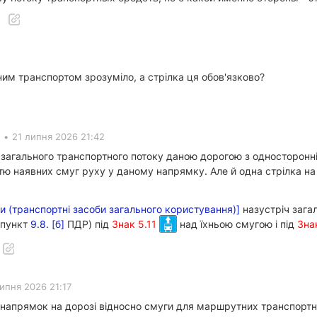
ним транспортом зрозуміло, а стрілка ця обов'язково?
•
21 липня 2026 21:42
загального транспортного потоку даною дорогою з односторонні
стю наявних смуг руху у даному напрямку. Але й одна стрілка н
би (транспортні засоби загального користування)]
назустріч зага
(пункт
9.8. [б]
ПДР) під
Знак 5.11
над їхньою смугою і під
Зна
ипня 2026 21:17
 напрямок на дорозі відносно смуги для маршрутних транспортн