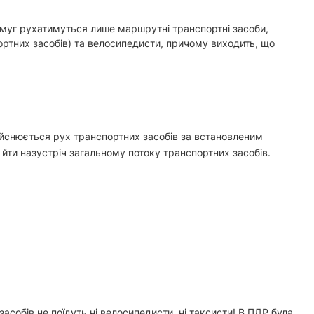
 смуг рухатимуться лише маршрутні транспортні засоби,
ртних засобів)
та велосипедисти, причому виходить, що
дійснюється рух транспортних засобів за встановленим
ти назустріч загальному потоку транспортних засобів.
обів не поїдуть ні велосипедисти, ні таксисти! В ПДР була