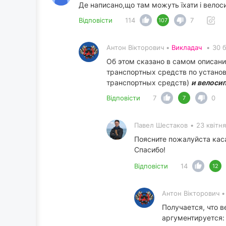
Де написано,що там можуть їхати і велос
Відповісти
114
7
107
Антон Вікторович •
Викладач
•
30 
Об этом сказано в самом описани
транспортных средств по устано
транспортных средств)
и велоси
Відповісти
7
0
7
Павел Шестаков
•
23 квітн
Поясните пожалуйста кас
Спасибо!
Відповісти
14
12
Антон Вікторович 
Получается, что 
аргументируется: