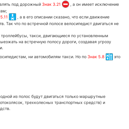
твлять под дорожный
Знак 3.21
, а он имеет исключение
там;
 5.11
, а в его описании сказано, что если движение
. Так что по встречной полосе велосипедист двигаться не
, троллейбусы, такси, двигающиеся по установленным
езжать на встречную полосу дороги, создавая угрозу
и.
елосипедистам, ни автомобилям такси. Но по
Знак 5.8
это
одной из полос будут двигаться только маршрутные
отоколясок, трехколесных транспортных средств)
и
дств.