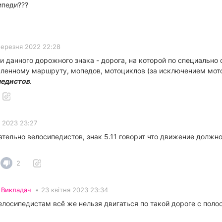
ипеди???
березня 2022 22:28
и данного дорожного знака - дорога, на которой по специальн
вленному маршруту, мопедов, мотоциклов (за исключением мот
педистов
.
я 2023 23:27
ательно велосипедистов, знак 5.11 говорит что движение долж
2
•
Викладач
•
23 квітня 2023 23:34
велосипедистам всё же нельзя двигаться по такой дороге с пол