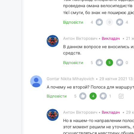
проведена омана велосипедистів і 
тієї смуги, бо знак не поширює ді
Відповісти
4
4
0
Антон Вікторович •
Викладач
•
21 
В данном вопросе не вносились 
средств.
Відповісти
5
0
5
Gontar Nikita Mihaylovich
•
29 квітня 2021 13
А почему не второй? Полоса для маршрутн
Відповісти
5
1
4
Антон Вікторович •
Викладач
•
29 к
Но в нашем-то направлении полос
этот момент решили не уточнять,
осуществляться навстречу общему