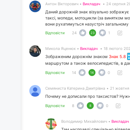
Антон Вікторович •
Викладач
•
24 серпня 2
Даний дорожній знак візуально зображує 
таксі, мопеди, мотоцикли (за винятком м
вони рухатимуться назустріч загальному 
Відповісти
24
1
23
Микола Яценюк •
Викладач
•
18 лютого 202
Зображеним дорожнім знаком
Знак 5.8
маршрутом а також велосипедистів, в дан
Відповісти
14
0
14
Семяниста Катерина Дмитрівна
•
21 жовтня
Почему не дописали про таксистов? Нуж
Відповісти
8
0
8
Володимир Михайлович •
Викладач
Там насправді спеціально відведе