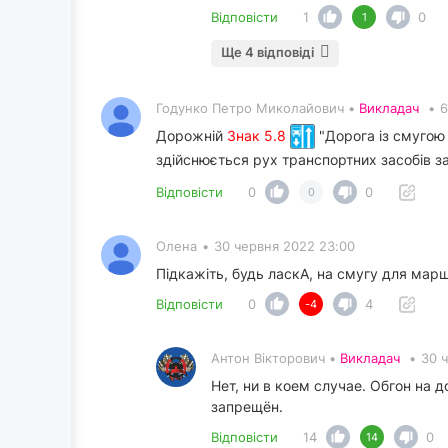
Відповісти
1
0
1
Ще 4 відповіді
Годунко Петро Миколайович •
Викладач
•
6
Дорожній
Знак 5.8
"Дорога із смугою 
здійснюється рух транспортних засобів 
Відповісти
0
0
0
Олена
•
30 червня 2022 23:00
Підкажіть, будь ласкА, на смугу для мар
Відповісти
0
4
-4
Антон Вікторович •
Викладач
•
30 
Нет, ни в коем случае. Обгон на
запрещён.
Відповісти
14
0
14