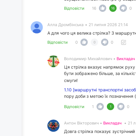
Відповісти
16
0
16
Алла Дромбінська
•
21 липня 2026 21:14
А для чого ця велика стрілка? З маршрут
Відповісти
0
0
0
Володимир Михайлович •
Викладач
Ця стрілка вказує напрямок руху 
бути зображено більше, за кількі
смуги!
1.10 [маршрутні транспортні засо
пору доби з метою їх позначення 
Відповісти
1
0
1
Антон Вікторович •
Викладач
•
21 л
Довга стрілка показує зустрічний