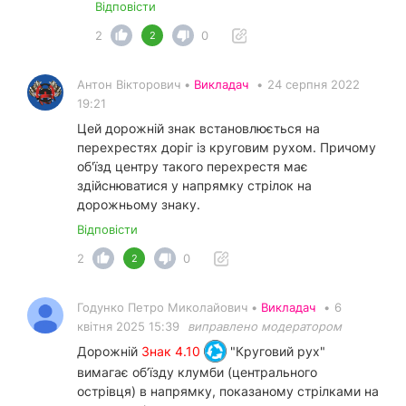
Відповісти
2
0
2
Антон Вікторович •
Викладач
•
24 серпня 2022
19:21
Цей дорожній знак встановлюється на
перехрестях доріг із круговим рухом. Причому
об'їзд центру такого перехрестя має
здійснюватися у напрямку стрілок на
дорожньому знаку.
Відповісти
2
0
2
Годунко Петро Миколайович •
Викладач
•
6
квітня 2025 15:39
виправлено модератором
Дорожній
Знак 4.10
"Круговий рух"
вимагає об’їзду клумби (центрального
острівця) в напрямку, показаному стрілками на