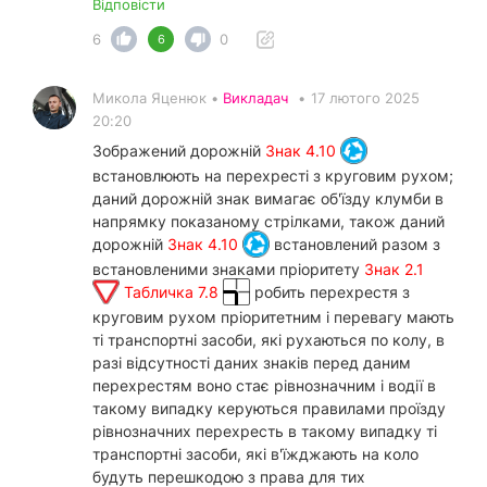
Відповісти
6
0
6
Микола Яценюк •
Викладач
•
17 лютого 2025
20:20
Зображений дорожній
Знак 4.10
встановлюють на перехресті з круговим рухом;
даний дорожній знак вимагає об'їзду клумби в
напрямку показаному стрілками, також даний
дорожній
Знак 4.10
встановлений разом з
встановленими знаками пріоритету
Знак 2.1
Табличка 7.8
робить перехрестя з
круговим рухом пріоритетним і перевагу мають
ті транспортні засоби, які рухаються по колу, в
разі відсутності даних знаків перед даним
перехрестям воно стає рівнозначним і водії в
такому випадку керуються правилами проїзду
рівнозначних перехресть в такому випадку ті
транспортні засоби, які в'їжджають на коло
будуть перешкодою з права для тих