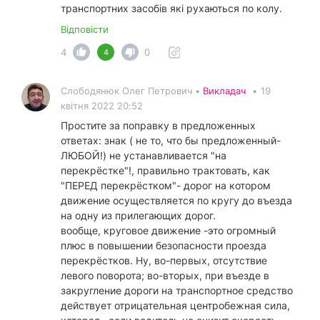
транспортних засобів які рухаються по колу.
Відповісти
4
0
4
Слободянюк Олег Петрович •
Викладач
•
19
квітня 2022 20:52
Простите за поправку в предложенных
ответах: знак ( не то, что бы предложенный-
ЛЮБОЙ!) не устанавливается "на
перекрёстке"!, правильно трактовать, как
"ПЕРЕД перекрёстком"- дорог на котором
движение осуществляется по кругу до въезда
на одну из прилегающих дорог.
вообще, круговое движение -это огромный
плюс в повышении безопасности проезда
перекрёстков. Ну, во-первых, отсутствие
левого поворота; во-вторых, при въезде в
закругление дороги на транспортное средство
действует отрицательная центробежная сила,