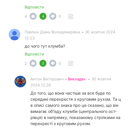
Відповісти
4
0
4
Павлюк Діана Володимирівна
•
30 жовтня 2024
12:23
до чого тут клумба?
Відповісти
2
0
2
Антон Вікторович •
Викладач
•
30 жовтня
2024 12:26
До того, що вона частіше за все буде по
середині перехрестя з круговим рухом. Та ц
в описі самого знака про це сказано, що він
вимагає об’їзду клумби (центрального ост­
рівця) в напрямку, показаному стрілками на
перехресті з круговим рухом.