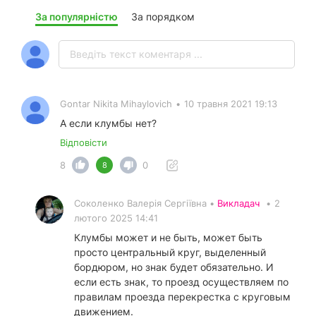
За популярністю
За порядком
Gontar Nikita Mihaylovich
•
10 травня 2021 19:13
А если клумбы нет?
Відповісти
8
0
8
Соколенко Валерія Сергіївна •
Викладач
•
2
лютого 2025 14:41
Клумбы может и не быть, может быть
просто центральный круг, выделенный
бордюром, но знак будет обязательно. И
если есть знак, то проезд осуществляем по
правилам проезда перекрестка с круговым
движением.