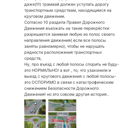
даже(!!!) трамвай должен уступать дорогу
транспортным средствам, находящимся на
круговом движении.
Согласно 10 раздела Правил Дорожного
Движения въезжать на такие перекрёстки
разрешается занимая любую из полос своего
направления движения( если все полосы
заняты равномерно), чтобы не нарушать
рядности расположения транспортных
средств,
Ну, про въезд с любой полосы спорить не буду-
это НОРМАЛЬНО! а вот , то, что узаконили и
выезд с кругового движения с любой полосы-
это ОСПОРИМО в связи с катастрофическим
снижением Безопасности Дорожного
Движения! но это совсем другая история..