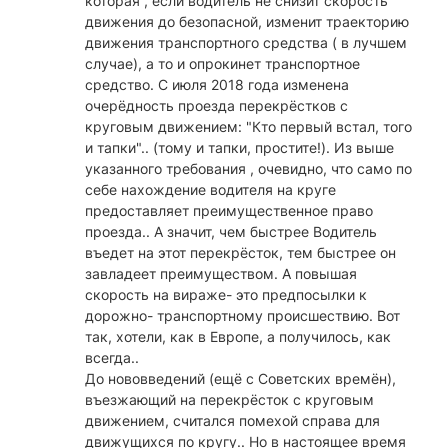
которая , если водитель не снизит скорость
движения до безопасной, изменит траекторию
движения транспортного средства ( в лучшем
случае), а то и опрокинет транспортное
средство. С июля 2018 года изменена
очерёдность проезда перекрёстков с
круговым движением: "Кто первый встал, того
и тапки".. (тому и тапки, простите!). Из выше
указанного требования , очевидно, что само по
себе нахождение водителя на круге
предоставляет преимущественное право
проезда.. А значит, чем быстрее Водитель
въедет на этот перекрёсток, тем быстрее он
завладеет преимуществом. А повышая
скорость на вираже- это предпосылки к
дорожно- транспортному происшествию. Вот
так, хотели, как в Европе, а получилось, как
всегда..
До нововведений (ещё с Советских времён),
въезжающий на перекрёсток с круговым
движением, считался помехой справа для
движущихся по кругу.. Но в настоящее время