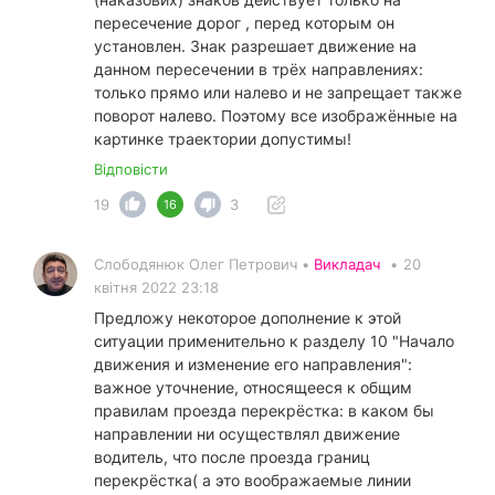
пересечение дорог , перед которым он
установлен. Знак разрешает движение на
данном пересечении в трёх направлениях:
только прямо или налево и не запрещает также
поворот налево. Поэтому все изображённые на
картинке траектории допустимы!
Відповісти
19
3
16
Слободянюк Олег Петрович •
Викладач
•
20
квітня 2022 23:18
Предложу некоторое дополнение к этой
ситуации применительно к разделу 10 "Начало
движения и изменение его направления":
важное уточнение, относящееся к общим
правилам проезда перекрёстка: в каком бы
направлении ни осуществлял движение
водитель, что после проезда границ
перекрёстка( а это воображаемые линии