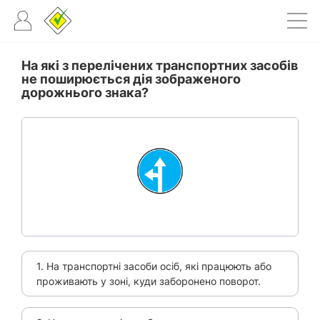
На які з перелічених транспортних засобів
не поширюється дія зображеного
дорожнього знака?
1. На транспортні засоби осіб, які працюють або
проживають у зоні, куди заборонено поворот.