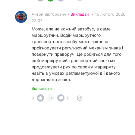
Антон Вікторович •
Викладач
•
15 лютого 2026
23:37
Може, але не кожний автобус, а саме
маршрутний. Водій маршрутного
транспортного засобу може законно
проігнорувати регулюючий механізм знака і
повернути праворуч. Це робиться для того,
щоб маршрутний транспортний засіб міг
продовжувати рух по своєму маршруту
навіть в умовах регламентуючої дії даного
дорожнього знака.
Відповісти
0
0
0