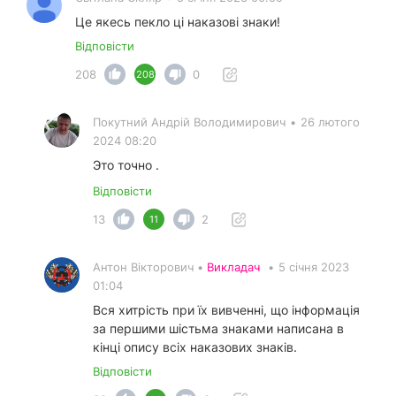
Це якесь пекло ці наказові знаки!
Відповісти
208
0
208
Покутний Андрiй Володимирович
•
26 лютого
2024 08:20
Это точно .
Відповісти
13
2
11
Антон Вікторович •
Викладач
•
5 січня 2023
01:04
Вся хитрість при їх вивченні, що інформація
за першими шістьма знаками написана в
кінці опису всіх наказових знаків.
Відповісти