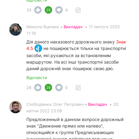
33
4
29
Микола Яценюк •
Викладач
•
17 лютого 2025
11:19
Дія даного наказового дорожнього знаку
Знак
4.5
не поширюється тільки на транспортні
засоби, які рухаються за встановленим
маршрутом. На всі інші транспортні засоби
даний дорожній знак поширює свою дію.
Відповісти
28
0
28
Слободянюк Олег Петрович •
Викладач
•
20
квітня 2022 23:09
Предложенный в данном вопросе дорожный
знак "Движение прямо или налево",
относящийся к группе Предписывающих
(наказових) знаков действует только на