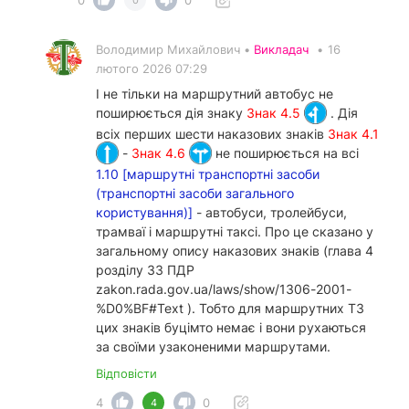
Володимир Михайлович •
Викладач
•
16
лютого 2026 07:29
І не тільки на маршрутний автобус не
поширюється дія знаку
Знак 4.5
. Дія
всіх перших шести наказових знаків
Знак 4.1
-
Знак 4.6
не поширюється на всі
1.10 [маршрутні транспортні засоби
(транспортні засоби загального
користування)]
- автобуси, тролейбуси,
трамваї і маршрутні таксі. Про це сказано у
загальному опису наказових знаків (глава 4
розділу 33 ПДР
zakon.rada.gov.ua/laws/show/1306-2001-
%D0%BF#Text ). Тобто для маршрутних ТЗ
цих знаків буцімто немає і вони рухаються
за своїми узаконеними маршрутами.
Відповісти
4
0
4