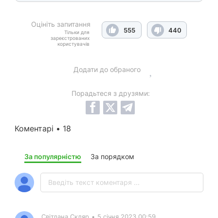
Оцініть запитання
555
440
Тільки для
зареєстрованих
користувачів
Додати до обраного
Порадьтеся з друзями:
Коментарі • 18
За популярністю
За порядком
Світлана Скляр
•
5 січня 2023 00:59