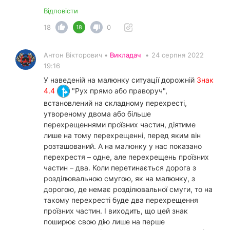
Відповісти
18
0
18
Антон Вікторович •
Викладач
•
24 серпня 2022
19:16
У наведеній на малюнку ситуації дорожній
Знак
4.4
"Рух прямо або праворуч",
встановлений на складному перехресті,
утвореному двома або більше
перехрещеннями проїзних частин, діятиме
лише на тому перехрещенні, перед яким він
розташований. А на малюнку у нас показано
перехрестя – одне, але перехрещень проїзних
частин – два. Коли перетинається дорога з
розділювальною смугою, як на малюнку, з
дорогою, де немає розділювальної смуги, то на
такому перехресті буде два перехрещення
проїзних частин. І виходить, що цей знак
поширює свою дію лише на перше