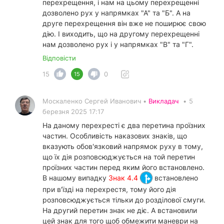
перехрещення, і нам на цьому перехрещенні
дозволено рух у напрямках "А" та "Б". А на
друге перехрещення він вже не поширює свою
дію. І виходить, що на другому перехрещенні
нам дозволено рух і у напрямках "В" та "Г".
Відповісти
15
0
15
Москаленко Сергей Иванович •
Викладач
•
5
березня 2025 17:17
На даному перехресті є два перетина проїзних
частин. Особливість наказових знаків, що
вказують обов'язковий напрямок руху в тому,
що їх дія розповсюджується на той перетин
проїзних частин перед яким його встановлено.
В нашому випадку
Знак 4.4
встановлено
при в'їзді на перехрестя, тому його дія
розповсюджується тільки до розділової смуги.
На другий перетин знак не діє. А встановили
цей знак для того щоб обмежити маневри на