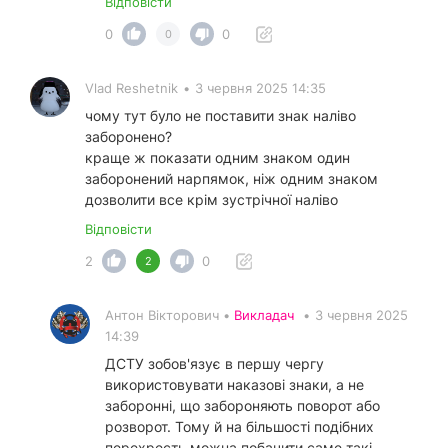
Відповісти
0
0
0
Vlad Reshetnik
•
3 червня 2025 14:35
чому тут було не поставити знак наліво
заборонено?
краще ж показати одним знаком один
заборонений нарпямок, ніж одним знаком
дозволити все крім зустрічної наліво
Відповісти
2
0
2
Антон Вікторович •
Викладач
•
3 червня 2025
14:39
ДСТУ зобов'язує в першу чергу
використовувати наказові знаки, а не
заборонні, що забороняють поворот або
розворот. Тому й на більшості подібних
перехресть можна побачити саме такі