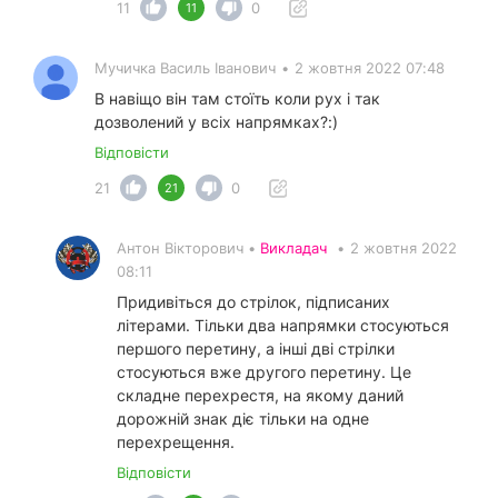
11
0
11
Мучичка Василь Іванович
•
2 жовтня 2022 07:48
В навіщо він там стоїть коли рух і так
дозволений у всіх напрямках?:)
Відповісти
21
0
21
Антон Вікторович •
Викладач
•
2 жовтня 2022
08:11
Придивіться до стрілок, підписаних
літерами. Тільки два напрямки стосуються
першого перетину, а інші дві стрілки
стосуються вже другого перетину. Це
складне перехрестя, на якому даний
дорожній знак діє тільки на одне
перехрещення.
Відповісти