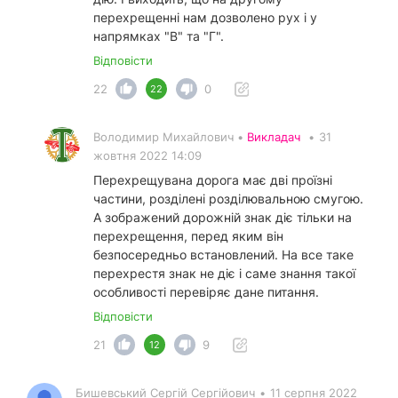
перехрещенні нам дозволено рух і у
напрямках "В" та "Г".
Відповісти
22
0
22
Володимир Михайлович •
Викладач
•
31
жовтня 2022 14:09
Перехрещувана дорога має дві проїзні
частини, розділені розділювальною смугою.
А зображений дорожній знак діє тільки на
перехрещення, перед яким він
безпосередньо встановлений. На все таке
перехрестя знак не діє і саме знання такої
особливості перевіряє дане питання.
Відповісти
21
9
12
Бишевський Сергій Сергійович
•
11 серпня 2022