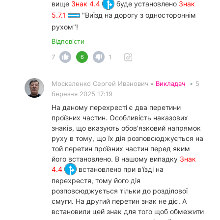
вище
Знак 4.4
буде установлено
Знак
5.7.1
"Виїзд на дорогу з одностороннім
рухом"!
Відповісти
7
1
6
Москаленко Сергей Иванович •
Викладач
•
5
березня 2025 17:19
На даному перехресті є два перетини
проїзних частин. Особливість наказових
знаків, що вказують обов'язковий напрямок
руху в тому, що їх дія розповсюджується на
той перетин проїзних частин перед яким
його встановлено. В нашому випадку
Знак
4.4
встановлено при в'їзді на
перехрестя, тому його дія
розповсюджується тільки до розділової
смуги. На другий перетин знак не діє. А
встановили цей знак для того щоб обмежити