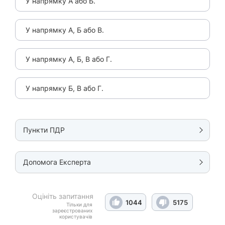
У напрямку А або Б.
У напрямку А, Б або В.
У напрямку А, Б, В або Г.
У напрямку Б, В або Г.
Пункти ПДР
Допомога Експерта
Оцініть запитання
1044
5175
Тільки для
зареєстрованих
користувачів