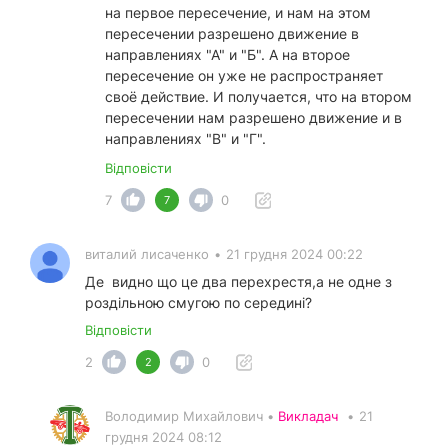
на первое пересечение, и нам на этом
пересечении разрешено движение в
направлениях "А" и "Б". А на второе
пересечение он уже не распространяет
своё действие. И получается, что на втором
пересечении нам разрешено движение и в
направлениях "В" и "Г".
Відповісти
7
0
7
виталий лисаченко
•
21 грудня 2024 00:22
Де видно що це два перехрестя,а не одне з
роздільною смугою по середині?
Відповісти
2
0
2
Володимир Михайлович •
Викладач
•
21
грудня 2024 08:12