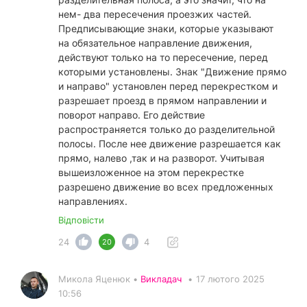
нем- два пересечения проезжих частей.
Предписывающие знаки, которые указывают
на обязательное направление движения,
действуют только на то пересечение, перед
которыми установлены. Знак "Движение прямо
и направо" установлен перед перекрестком и
разрешает проезд в прямом направлении и
поворот направо. Его действие
распространяется только до разделительной
полосы. После нее движение разрешается как
прямо, налево ,так и на разворот. Учитывая
вышеизложенное на этом перекрестке
разрешено движение во всех предложенных
направлениях.
Відповісти
24
4
20
Микола Яценюк •
Викладач
•
17 лютого 2025
10:56