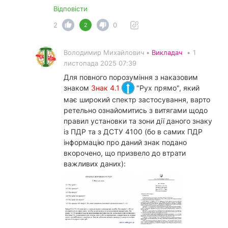
Відповісти
2
0
2
Володимир Михайлович •
Викладач
•
1
листопада 2025 07:39
Для повного порозуміння з наказовим
знаком
Знак 4.1
"Рух прямо", який
має широкий спектр застосування, варто
ретельно ознайомитись з витягами щодо
правил установки та зони дії даного знаку
із ПДР та з ДСТУ 4100 (бо в самих ПДР
інформацію про даний знак подано
вкорочено, що призвело до втрати
важливих даних):