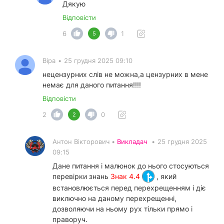
Дякую
Відповісти
6
1
5
Віра
•
25 грудня 2025 09:10
нецензурних слів не можна,а цензурних в мене
немає для даного питання!!!!
Відповісти
2
0
2
Антон Вікторович •
Викладач
•
25 грудня 2025
09:15
Дане питання і малюнок до нього стосуються
перевірки знань
Знак 4.4
, який
встановлюється перед перехрещенням і діє
виключно на даному перехрещенні,
дозволяючи на ньому рух тільки прямо і
праворуч.