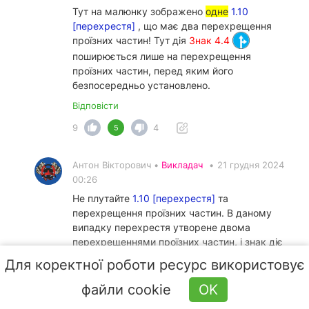
Тут на малюнку зображено
одне
1.10
[перехрестя]
, що має два перехрещення
проїзних частин! Тут дія
Знак 4.4
поширюється лише на перехрещення
проїзних частин, перед яким його
безпосередньо установлено.
Відповісти
9
4
5
Антон Вікторович •
Викладач
•
21 грудня 2024
00:26
Не плутайте
1.10 [перехрестя]
та
перехрещення проїзних частин. В даному
випадку перехрестя утворене двома
перехрещеннями проїзних частин, і знак діє
саме на перше перехрещення.
Для коректної роботи ресурс використовує
файли cookie
OK