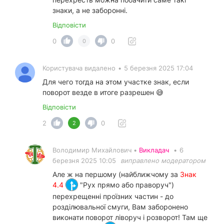
знаки, а не заборонні.
Відповісти
0
0
0
Користувача видалено
•
5 березня 2025 17:04
Для чего тогда на этом участке знак, если
поворот везде в итоге разрешен 😅
Відповісти
2
0
2
Володимир Михайлович •
Викладач
•
6
березня 2025 10:05
виправлено модератором
Але ж на першому (найближчому за
Знак
4.4
"Рух прямо або праворуч")
перехрещенні проїзних частин - до
розділювальної смуги, Вам заборонено
виконати поворот ліворуч і розворот! Там ще