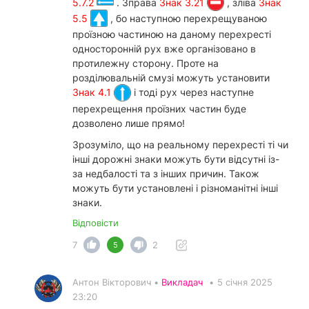
5.7.2
. Зправа
Знак 3.21
, зліва
Знак
5.5
, бо наступною перехрещуваною
проїзною частиною на даному перехресті
односторонній рух вже організовано в
протилежну сторону. Проте на
розділювальній смузі можуть установити
Знак 4.1
і тоді рух через наступне
перехрещення проїзних частин буде
дозволено лише прямо!
Зрозуміло, що на реальному перехресті ті чи
інші дорожні знаки можуть бути відсутні із-
за недбалості та з інших причин. Також
можуть бути установлені і різноманітні інші
знаки.
Відповісти
7
2
5
Антон Вікторович •
Викладач
•
5 січня 2025
23:20