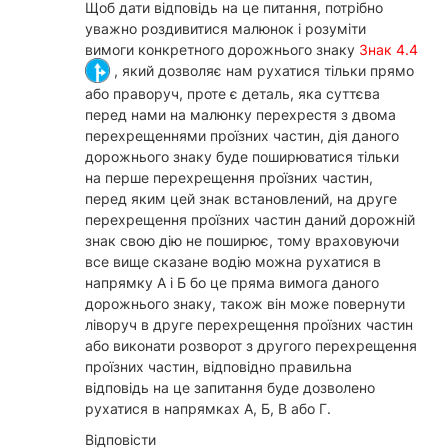
Щоб дати відповідь на це питання, потрібно
уважно роздивитися малюнок і розуміти
вимоги конкретного дорожнього знаку
Знак 4.4
, який дозволяє нам рухатися тільки прямо
або праворуч, проте є деталь, яка суттєва
перед нами на малюнку перехрестя з двома
перехрещеннями проїзних частин, дія даного
дорожнього знаку буде поширюватися тільки
на перше перехрещення проїзних частин,
перед яким цей знак встановлений, на друге
перехрещення проїзних частин даний дорожній
знак свою дію не поширює, тому враховуючи
все вище сказане водію можна рухатися в
напрямку А і Б бо це пряма вимога даного
дорожнього знаку, також він може повернути
ліворуч в друге перехрещення проїзних частин
або виконати розворот з другого перехрещення
проїзних частин, відповідно правильна
відповідь на це запитання буде дозволено
рухатися в напрямках А, Б, В або Г.
Відповісти