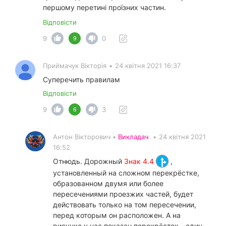
першому перетині проїзних частин.
Відповісти
9
0
9
Приймачук Вікторія
•
24 квітня 2021 16:37
Суперечить правилам
Відповісти
9
3
6
Антон Вікторович •
Викладач
•
24 квітня 2021
16:52
Отнюдь. Дорожный
Знак 4.4
,
установленный на сложном перекрёстке,
образованном двумя или более
пересечениями проезжих частей, будет
действовать только на том пересечении,
перед которым он расположен. А на
рисунке у нас показан перекрёсток - один,