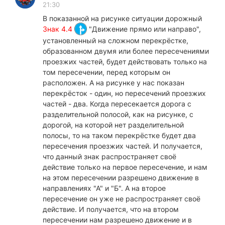
21:30
В показанной на рисунке ситуации дорожный
Знак 4.4
"Движение прямо или направо",
установленный на сложном перекрёстке,
образованном двумя или более пересечениями
проезжих частей, будет действовать только на
том пересечении, перед которым он
расположен. А на рисунке у нас показан
перекрёсток - один, но пересечений проезжих
частей - два. Когда пересекается дорога с
разделительной полосой, как на рисунке, с
дорогой, на которой нет разделительной
полосы, то на таком перекрёстке будет два
пересечения проезжих частей. И получается,
что данный знак распространяет своё
действие только на первое пересечение, и нам
на этом пересечении разрешено движение в
направлениях "А" и "Б". А на второе
пересечение он уже не распространяет своё
действие. И получается, что на втором
пересечении нам разрешено движение и в