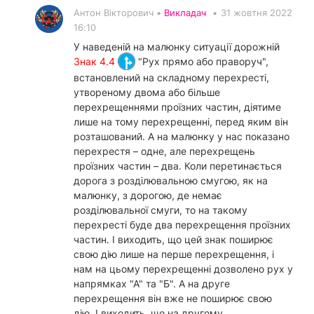
Антон Вікторович •
Викладач
•
31 жовтня 2022
16:10
У наведеній на малюнку ситуації дорожній
Знак 4.4
"Рух прямо або праворуч",
встановлений на складному перехресті,
утвореному двома або більше
перехрещеннями проїзних частин, діятиме
лише на тому перехрещенні, перед яким він
розташований. А на малюнку у нас показано
перехрестя – одне, але перехрещень
проїзних частин – два. Коли перетинається
дорога з розділювальною смугою, як на
малюнку, з дорогою, де немає
розділювальної смуги, то на такому
перехресті буде два перехрещення проїзних
частин. І виходить, що цей знак поширює
свою дію лише на перше перехрещення, і
нам на цьому перехрещенні дозволено рух у
напрямках "А" та "Б". А на друге
перехрещення він вже не поширює свою
дію. І виходить, що на другому