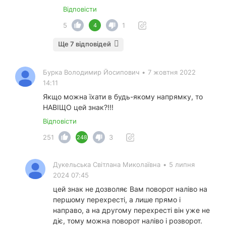
Відповісти
5
1
4
Ще 7 відповідей
Бурка Володимир Йосипович
•
7 жовтня 2022
14:11
Якщо можна їхати в будь-якому напрямку, то
НАВІЩО цей знак?!!!
Відповісти
251
3
248
Дукельська Світлана Миколаївна
•
5 липня
2024 07:45
цей знак не дозволяє Вам поворот наліво на
першому перехресті, а лише прямо і
направо, а на другому перехресті він уже не
діє, тому можна поворот наліво і розворот.