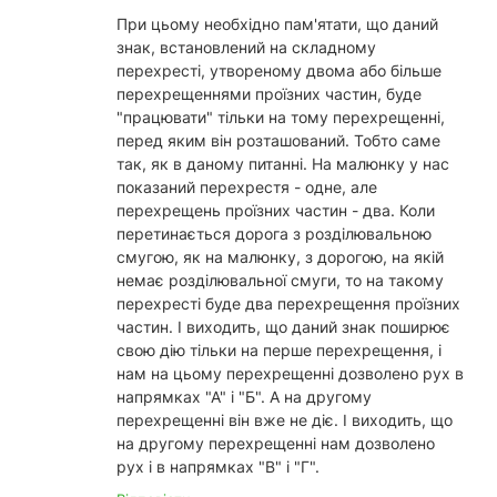
При цьому необхідно пам'ятати, що даний
знак, встановлений на складному
перехресті, утвореному двома або більше
перехрещеннями проїзних частин, буде
"працювати" тільки на тому перехрещенні,
перед яким він розташований. Тобто саме
так, як в даному питанні. На малюнку у нас
показаний перехрестя - одне, але
перехрещень проїзних частин - два. Коли
перетинається дорога з розділювальною
смугою, як на малюнку, з дорогою, на якій
немає розділювальної смуги, то на такому
перехресті буде два перехрещення проїзних
частин. І виходить, що даний знак поширює
свою дію тільки на перше перехрещення, і
нам на цьому перехрещенні дозволено рух в
напрямках "А" і "Б". А на другому
перехрещенні він вже не діє. І виходить, що
на другому перехрещенні нам дозволено
рух і в напрямках "В" і "Г".