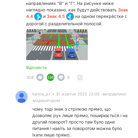
направлениях "В" и "Г". На рисунке ниже
наглядно показано, как будут действовать
Знак
4.4
и
Знак 4.5
на одном перекрёстке с
дорогой с разделительной полосой.
Відповісти
304
8
296
karina_a.r
•
31 жовтня 2025 23:05
виправлено
модератором
чому тоді знак з стрілкою прямо, що
дозволяє рух лише прямо, поширюється і на
другий поворот? просто там було одне
питання і навіть за поворотом можна було
їхати лише прямо.