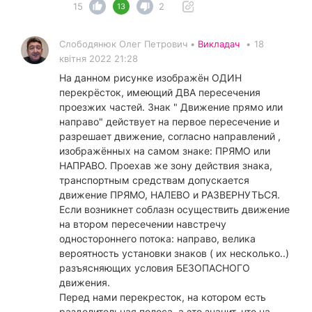
15
2
13
Слободянюк Олег Петрович •
Викладач
•
18
квітня 2022 21:28
На данном рисунке изображён ОДИН
перекрёсток, имеющий ДВА пересечения
проезжих частей. Знак " Движение прямо или
направо" действует на первое пересечение и
разрешает движение, согласно направлений ,
изображённых на самом знаке: ПРЯМО или
НАПРАВО. Проехав же зону действия знака,
транспортным средствам допускается
движение ПРЯМО, НАЛЕВО и РАЗВЕРНУТЬСЯ.
Если возникнет соблазн осуществить движение
на втором пересечении навстречу
одностороннего потока: направо, велика
вероятность установки знаков ( их несколько..)
разъясняющих условия БЕЗОПАСНОГО
движения.
Перед нами перекресток, на котором есть
разделительная полоса, а это значит, что на