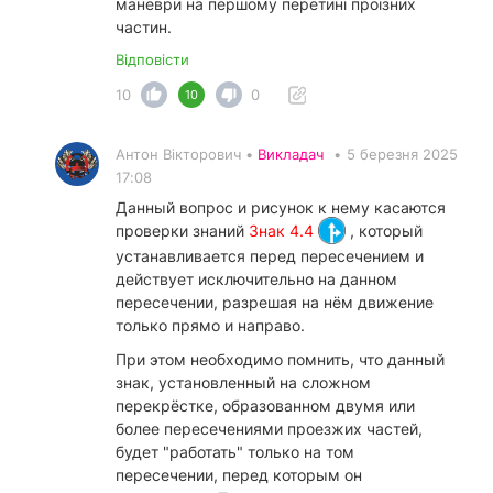
маневри на першому перетині проїзних
частин.
Відповісти
10
0
10
Антон Вікторович •
Викладач
•
5 березня 2025
17:08
Данный вопрос и рисунок к нему касаются
проверки знаний
Знак 4.4
, который
устанавливается перед пересечением и
действует исключительно на данном
пересечении, разрешая на нём движение
только прямо и направо.
При этом необходимо помнить, что данный
знак, установленный на сложном
перекрёстке, образованном двумя или
более пересечениями проезжих частей,
будет "работать" только на том
пересечении, перед которым он