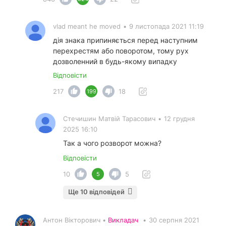
vlad meant he moved
•
9 листопада 2021 11:19
дія знака припиняється перед наступним
перехрестям або поворотом, тому рух
дозволенний в будь-якому випадку
Відповісти
217
18
199
Стечишин Матвій Тарасович
•
12 грудня
2025 16:10
Так а чого розворот можна?
Відповісти
10
5
5
Ще 10 відповідей
Антон Вікторович •
Викладач
•
30 серпня 2021