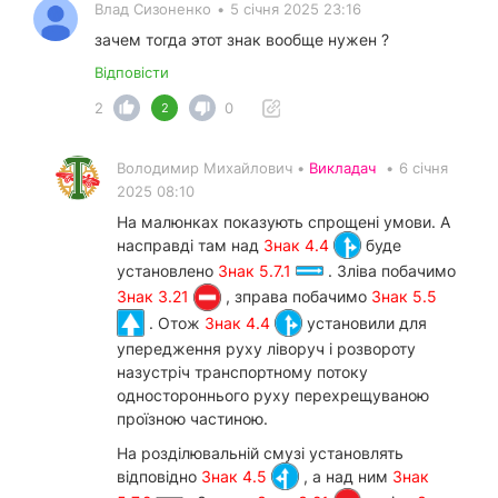
Влад Сизоненко
•
5 січня 2025 23:16
зачем тогда этот знак вообще нужен ?
Відповісти
2
0
2
Володимир Михайлович •
Викладач
•
6 січня
2025 08:10
На малюнках показують спрощені умови. А
насправді там над
Знак 4.4
буде
установлено
Знак 5.7.1
. Зліва побачимо
Знак 3.21
, зправа побачимо
Знак 5.5
. Отож
Знак 4.4
установили для
упередження руху ліворуч і розвороту
назустріч транспортному потоку
одностороннього руху перехрещуваною
проїзною частиною.
На розділювальній смузі установлять
відповідно
Знак 4.5
, а над ним
Знак