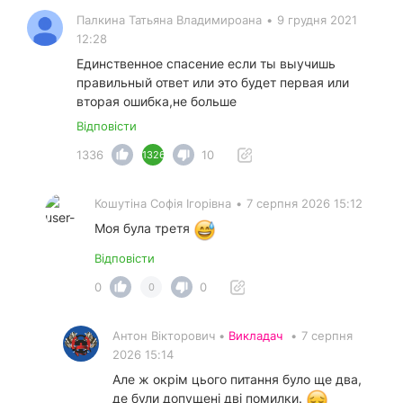
Палкина Татьяна Владимироана
•
9 грудня 2021
12:28
Единственное спасение если ты выучишь
правильный ответ или это будет первая или
вторая ошибка,не больше
Відповісти
1336
10
1326
Кошутіна Софія Ігорівна
•
7 серпня 2026 15:12
Моя була третя
Відповісти
0
0
0
Антон Вікторович •
Викладач
•
7 серпня
2026 15:14
Але ж окрім цього питання було ще два,
де були допущені дві помилки.