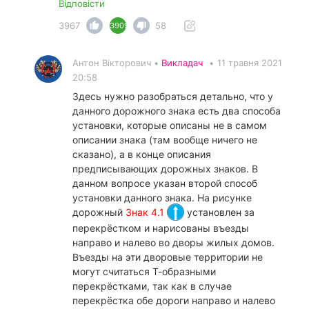
Відповісти
3967
58
3909
Антон Вікторович •
Викладач
•
11 травня 2021
20:58
Здесь нужно разобраться детально, что у
данного дорожного знака есть два способа
установки, которые описаны не в самом
описании знака (там вообще ничего не
сказано), а в конце описания
предписывающих дорожных знаков. В
данном вопросе указан второй способ
установки данного знака. На рисунке
дорожный
Знак 4.1
установлен за
перекрёстком и нарисованы въезды
направо и налево во дворы жилых домов.
Въезды на эти дворовые территории не
могут считаться Т-образными
перекрёстками, так как в случае
перекрёстка обе дороги направо и налево