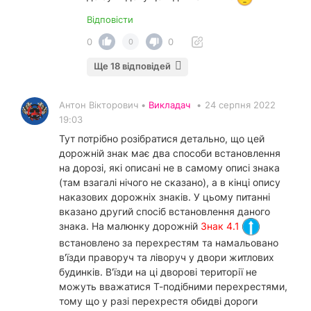
Відповісти
0
0
0
Ще 18 відповідей
Антон Вікторович •
Викладач
•
24 серпня 2022
19:03
Тут потрібно розібратися детально, що цей
дорожній знак має два способи встановлення
на дорозі, які описані не в самому описі знака
(там взагалі нічого не сказано), а в кінці опису
наказових дорожніх знаків. У цьому питанні
вказано другий спосіб встановлення даного
знака. На малюнку дорожній
Знак 4.1
встановлено за перехрестям та намальовано
в'їзди праворуч та ліворуч у двори житлових
будинків. В'їзди на ці дворові території не
можуть вважатися Т-подібними перехрестями,
тому що у разі перехрестя обидві дороги