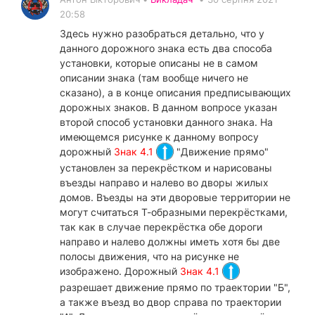
20:58
Здесь нужно разобраться детально, что у
данного дорожного знака есть два способа
установки, которые описаны не в самом
описании знака (там вообще ничего не
сказано), а в конце описания предписывающих
дорожных знаков. В данном вопросе указан
второй способ установки данного знака. На
имеющемся рисунке к данному вопросу
дорожный
Знак 4.1
"Движение прямо"
установлен за перекрёстком и нарисованы
въезды направо и налево во дворы жилых
домов. Въезды на эти дворовые территории не
могут считаться Т-образными перекрёстками,
так как в случае перекрёстка обе дороги
направо и налево должны иметь хотя бы две
полосы движения, что на рисунке не
изображено. Дорожный
Знак 4.1
разрешает движение прямо по траектории "Б",
а также въезд во двор справа по траектории