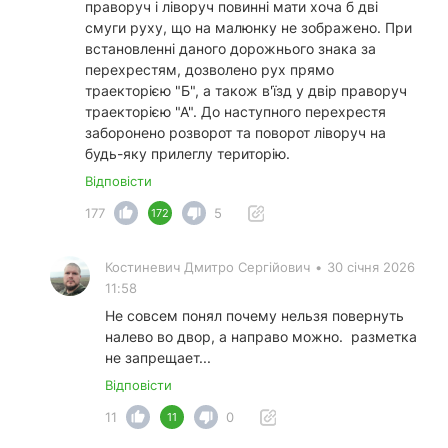
праворуч і ліворуч повинні мати хоча б дві
смуги руху, що на малюнку не зображено. При
встановленні даного дорожнього знака за
перехрестям, дозволено рух прямо
траекторією "Б", а також в'їзд у двір праворуч
траекторією "А". До наступного перехрестя
заборонено розворот та поворот ліворуч на
будь-яку прилеглу територію.
Відповісти
177
5
172
Костиневич Дмитро Сергійович
•
30 січня 2026
11:58
Не совсем понял почему нельзя повернуть
налево во двор, а направо можно. разметка
не запрещает...
Відповісти
11
0
11