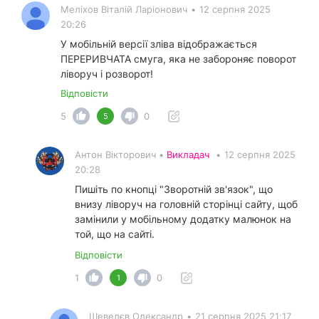
Меліхов Віталій Ларіонович
•
12 серпня 2025
20:26
У мобільній версії зліва відображається
ПЕРЕРИВЧАТА смуга, яка не забороняє поворот
ліворуч і розворот!
Відповісти
5
0
5
Антон Вікторович •
Викладач
•
12 серпня 2025
20:28
Пишіть по кнопці "Зворотній зв'язок", що
внизу ліворуч на головній сторінці сайту, щоб
замінили у мобільному додатку малюнок на
той, що на сайті.
Відповісти
1
0
1
Шевелєв Олександр
•
21 серпня 2025 21:17