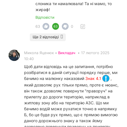
слоника ти намалювала! Та ні мамо, то
жираф!
Відповісти
63
0
63
Ще 2 відповіді
Микола Яценюк •
Викладач
•
17 лютого 2025
10:40
Щоб дати відповідь на це запитання, потрібно
розібратися в даній ситуації порядку перше, ми
бачимо на малюнку наказовий
Знак 4.1
,
який дозволяє рух тільки прямо, проте є нюанс,
він також дозволяє повернути "праворуч" на
прилеглу до дороги територію, наприклад в
житлову зону або на територію АЗС. Що ми
бачимо водій може рухатися точно в напрямку
Б, бо це буде рух прямо, що є прямою вимогою
даного дорожнього знаку а також йому
дозволено повернути праворуч на прилеглу