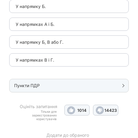
У напрямку Б.
У напрямках А і Б.
У напрямку Б, В або Г.
У напрямках В і Г.
Пункти ПДР
Оцініть запитання
1014
14423
Тільки для
зареєстрованих
користувачів
Додати до обраного