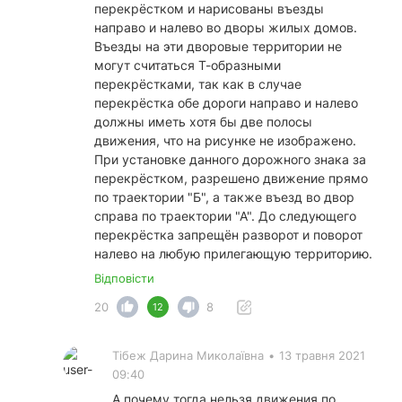
перекрёстком и нарисованы въезды
направо и налево во дворы жилых домов.
Въезды на эти дворовые территории не
могут считаться Т-образными
перекрёстками, так как в случае
перекрёстка обе дороги направо и налево
должны иметь хотя бы две полосы
движения, что на рисунке не изображено.
При установке данного дорожного знака за
перекрёстком, разрешено движение прямо
по траектории "Б", а также въезд во двор
справа по траектории "А". До следующего
перекрёстка запрещён разворот и поворот
налево на любую прилегающую территорию.
Відповісти
20
8
12
Тібеж Дарина Миколаївна
•
13 травня 2021
09:40
А почему тогда нельзя движения по