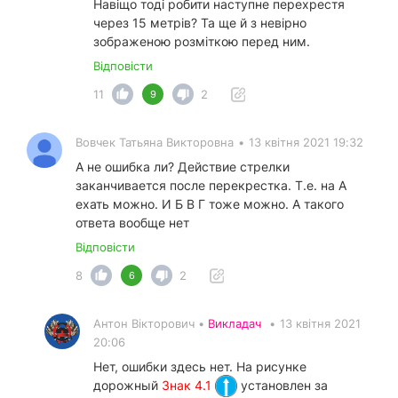
Навіщо тоді робити наступне перехрестя
через 15 метрів? Та ще й з невірно
зображеною розміткою перед ним.
Відповісти
11
2
9
Вовчек Татьяна Викторовна
•
13 квітня 2021 19:32
А не ошибка ли? Действие стрелки
заканчивается после перекрестка. Т.е. на А
ехать можно. И Б В Г тоже можно. А такого
ответа вообще нет
Відповісти
8
2
6
Антон Вікторович •
Викладач
•
13 квітня 2021
20:06
Нет, ошибки здесь нет. На рисунке
дорожный
Знак 4.1
установлен за