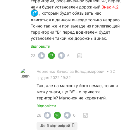
территории, обозначенной буквой "А", перед
нами будет установлен дорожный
Знак 4.2
, который будет обязывать нас
двигаться в данном выезде только направо.
Точно так же и при выезде из прилегающей
территории "В" перед водителем будет
установлен такой же дорожный знак.
Відповісти
23
6
17
Черненко Вячеслав Вoлoдимирович
•
22
грудня 2022 19:32
Так, але на малюнку його немає, то як я
можу знати, що "А" - є прилегла
територія? Малюнок не коректний.
Відповісти
26
0
26
Ще 5 відповідей