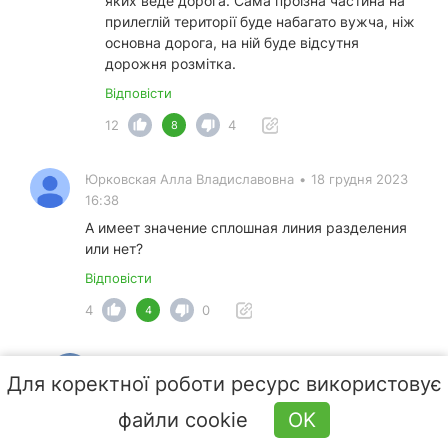
яких веде дорога. Сама проїзна частина на
прилеглій території буде набагато вужча, ніж
основна дорога, на ній буде відсутня
дорожня розмітка.
Відповісти
12
4
8
Юрковская Алла Владиславовна
•
18 грудня 2023
16:38
А имеет значение сплошная линия разделения
или нет?
Відповісти
4
0
4
Антон Вікторович •
Викладач
•
18 грудня 2023
Для коректної роботи ресурс використовує
16:41
Да, имеет. Она как бы подтверждает, что на
файли cookie
OK
данном участке дороги поворот налево и