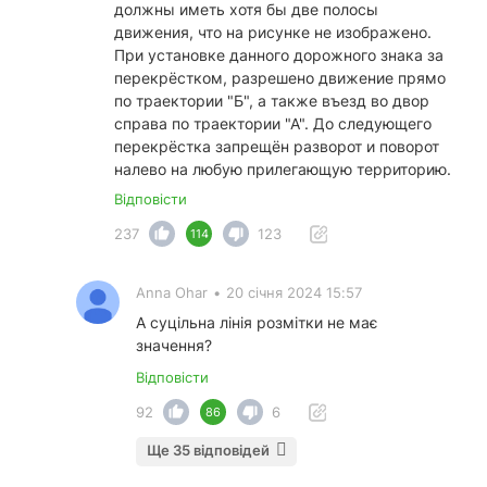
должны иметь хотя бы две полосы
движения, что на рисунке не изображено.
При установке данного дорожного знака за
перекрёстком, разрешено движение прямо
по траектории "Б", а также въезд во двор
справа по траектории "А". До следующего
перекрёстка запрещён разворот и поворот
налево на любую прилегающую территорию.
Відповісти
237
123
114
Anna Ohar
•
20 січня 2024 15:57
А суцільна лінія розмітки не має
значення?
Відповісти
92
6
86
Ще 35 відповідей