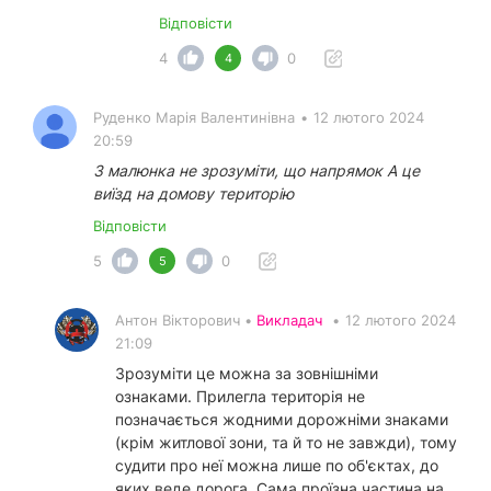
Відповісти
4
0
4
Руденко Марія Валентинівна
•
12 лютого 2024
20:59
З малюнка не зрозуміти, що напрямок А це
виїзд на домову територію
Відповісти
5
0
5
Антон Вікторович •
Викладач
•
12 лютого 2024
21:09
Зрозуміти це можна за зовнішніми
ознаками. Прилегла територія не
позначається жодними дорожніми знаками
(крім житлової зони, та й то не завжди), тому
судити про неї можна лише по об'єктах, до
яких веде дорога. Сама проїзна частина на