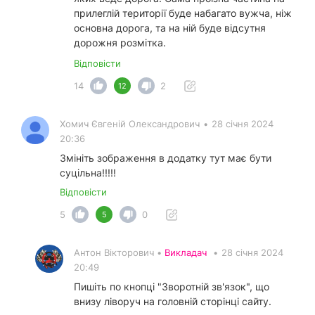
прилеглій території буде набагато вужча, ніж
основна дорога, та на ній буде відсутня
дорожня розмітка.
Відповісти
14
2
12
Хомич Євгеній Олександрович
•
28 січня 2024
20:36
Змініть зображення в додатку тут має бути
суцільна!!!!!
Відповісти
5
0
5
Антон Вікторович •
Викладач
•
28 січня 2024
20:49
Пишіть по кнопці "Зворотній зв'язок", що
внизу ліворуч на головній сторінці сайту.