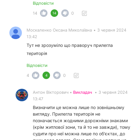
Відповісти
14
0
14
Москаленко Оксана Миколаївна
•
3 червня 2024
13:42
Тут не зрозуміло що праворуч прилегла
територія
Відповісти
4
0
4
Антон Вікторович •
Викладач
•
3 червня 2024
13:47
Визначити це можна лише по зовнішньому
вигляду. Прилегла територія не
позначається жодними дорожніми знаками
(крім житлової зони, та й то не завжди), тому
судити про неї можна лише по об'єктах, до