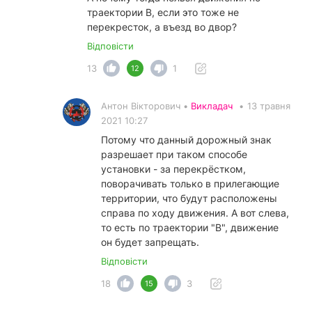
траектории В, если это тоже не
перекресток, а въезд во двор?
Відповісти
13
1
12
Антон Вікторович •
Викладач
•
13 травня
2021 10:27
Потому что данный дорожный знак
разрешает при таком способе
установки - за перекрёстком,
поворачивать только в прилегающие
территории, что будут расположены
справа по ходу движения. А вот слева,
то есть по траектории "В", движение
он будет запрещать.
Відповісти
18
3
15