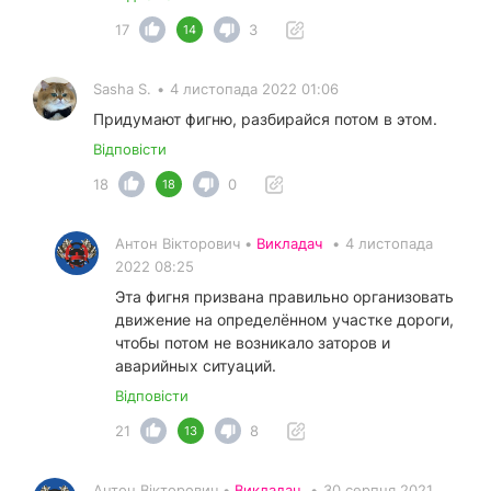
17
3
14
Sasha S.
•
4 листопада 2022 01:06
Придумают фигню, разбирайся потом в этом.
Відповісти
18
0
18
Антон Вікторович •
Викладач
•
4 листопада
2022 08:25
Эта фигня призвана правильно организовать
движение на определённом участке дороги,
чтобы потом не возникало заторов и
аварийных ситуаций.
Відповісти
21
8
13
Антон Вікторович •
Викладач
•
30 серпня 2021