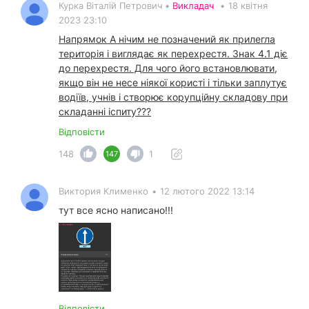
Курка Вiталiй Петрович •
Викладач
•
18 квітня
2023 23:10
Напрямок А нічим не позначений як прилегла
територія і виглядає як перехрестя. Знак 4.1 діє
до перехрестя. Для чого його встановлювати,
якщо він не несе ніякої користі і тільки заплутує
водіїв, учнів і створює корупційну складову при
складанні іспиту???
Відповісти
148
1
147
Виктория Клименко
•
12 лютого 2022 13:14
тут все ясно написано!!!
Відповісти