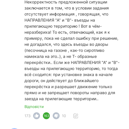
Некорректность предложенной ситуации
заключается в том, что в условии задания
отсутствует информация , говорящая, что
НАПРАВЛЕНИЯ "А" и "В"- въезды на
прилегающую территорию ! Вот в чём-
неразбериха! То есть, отвечающий, как я к
примеру, пока не сделал ошибку при решение,
не догадался, что здесь въезды во дворы
(песочница на газоне , как-то сиротливо
намекала на это..), а не Т- образные
перекрёстки.. Если же НАПРАВЛЕНИЯ "А" и "В"-
въезды на прилегающую территорию, то тогда
всё сходится: при установке знака в начале
дороги, он действует до ближайшего
перекрёстка и разрешает движение только
прямо и не запрещает повороты направо для
заезда на прилегающие территории..
Відповісти
173
10
163