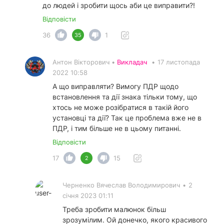
до людей і зробити щось аби це виправити?!
Відповісти
36
1
35
Антон Вікторович •
Викладач
•
17 листопада
2022 10:58
А що виправляти? Вимогу ПДР щодо
встановлення та дії знака тільки тому, що
хтось не може розібратися в такій його
установці та дії? Так це проблема вже не в
ПДР, і тим більше не в цьому питанні.
Відповісти
17
15
2
Черненко Вячеслав Вoлoдимирович
•
2
січня 2023 01:11
Треба зробити малюнок більш
зрозумілим. Ой донечко, якого красивого