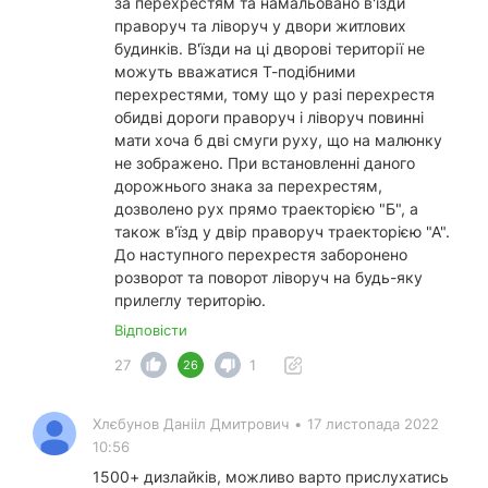
за перехрестям та намальовано в'їзди
праворуч та ліворуч у двори житлових
будинків. В'їзди на ці дворові території не
можуть вважатися Т-подібними
перехрестями, тому що у разі перехрестя
обидві дороги праворуч і ліворуч повинні
мати хоча б дві смуги руху, що на малюнку
не зображено. При встановленні даного
дорожнього знака за перехрестям,
дозволено рух прямо траекторією "Б", а
також в'їзд у двір праворуч траекторією "А".
До наступного перехрестя заборонено
розворот та поворот ліворуч на будь-яку
прилеглу територію.
Відповісти
27
1
26
Хлєбунов Данііл Дмитрович
•
17 листопада 2022
10:56
1500+ дизлайків, можливо варто прислухатись