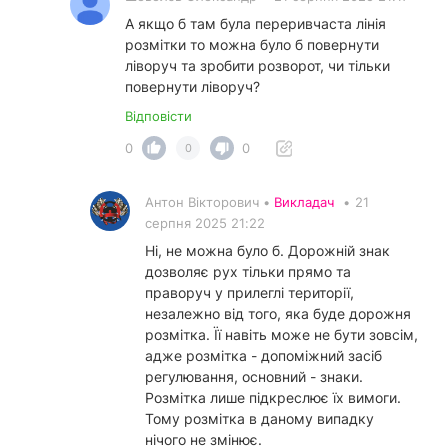
А якщо б там була переривчаста лінія
розмітки то можна було б повернути
ліворуч та зробити розворот, чи тільки
повернути ліворуч?
Відповісти
0
0
0
Антон Вікторович •
Викладач
•
21
серпня 2025 21:22
Ні, не можна було б. Дорожній знак
дозволяє рух тільки прямо та
праворуч у прилеглі території,
незалежно від того, яка буде дорожня
розмітка. Її навіть може не бути зовсім,
адже розмітка - допоміжний засіб
регулювання, основний - знаки.
Розмітка лише підкреслює їх вимоги.
Тому розмітка в даному випадку
нічого не змінює.