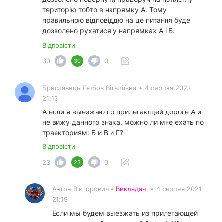
територію тобто в напрямку А. Тому
правильною відповіддю на це питання буде
дозволено рухатися у напрямках А і Б.
Відповісти
30
0
30
Бреславець Любов Віталіївна
•
4 серпня 2021
21:13
А если я выезжаю по прилегающей дороге А и
не вижу данного знака, можно ли мне ехать по
траекториям: Б и В и Г?
Відповісти
23
0
23
Антон Вікторович •
Викладач
•
4 серпня 2021
21:19
Если мы будем выезжать из прилегающей