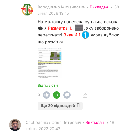
Володимир Михайлович •
Викладач
•
30
січня 2026 13:15
На малюнку нанесена суцільна осьова
лінія
Разметка 1.1
, яку заборонено
перетинати!
Знак 4.1
якраз дублює
цю розмітку.
Відповісти
9
1
8
Ще 20 відповідей
Слободянюк Олег Петрович •
Викладач
•
18
квітня 2022 20:43