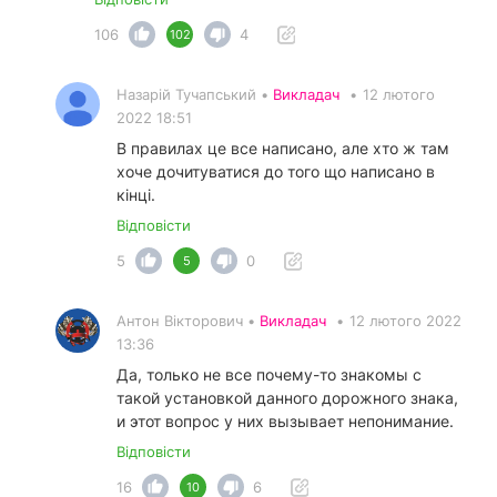
106
4
102
Назарій Тучапський •
Викладач
•
12 лютого
2022 18:51
В правилах це все написано, але хто ж там
хоче дочитуватися до того що написано в
кінці.
Відповісти
5
0
5
Антон Вікторович •
Викладач
•
12 лютого 2022
13:36
Да, только не все почему-то знакомы с
такой установкой данного дорожного знака,
и этот вопрос у них вызывает непонимание.
Відповісти
16
6
10