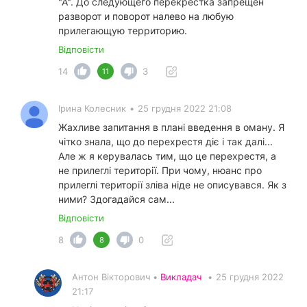
"А". До следующего перекрёстка запрещён
разворот и поворот налево на любую
прилегающую территорию.
Відповісти
14
3
11
Ірина Колесник
•
25 грудня 2022 21:08
Жахливе запитання в плані введення в оману. Я
чітко знала, що до перехрестя діє і так далі...
Але ж я керувалась тим, що це перехрестя, а
не прилеглі території. При чому, нюанс про
прилеглі території зліва ніде не описувався. Як з
ними? Здогадайся сам...
Відповісти
8
0
8
Антон Вікторович •
Викладач
•
25 грудня 2022
21:17