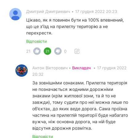
Дмитрий Дмитриевич
•
17 грудня 2022 20:23
Цікаво, як я повинен бути на 100% впевнений,
що це з'їзд на прилеглу територію а не
перехрестя.
Відповісти
21
0
21
Антон Вікторович •
Викладач
•
17 грудня 2022
20:32
За зовнішніми ознаками. Прилегла територія
не позначається жодними дорожніми
знаками (крім житлової зони, та й то не
завжди), тому судити про неї можна лише по
об'єктах, до яких веде дорога. Сама проїзна
частина на прилеглій території буде набагато
вужча, ніж основна дорога, на ній буде
відсутня дорожня розмітка.
Відповісти