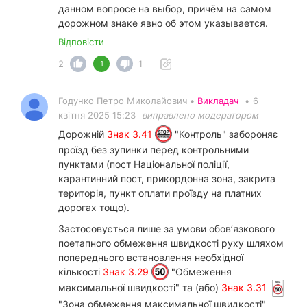
данном вопросе на выбор, причём на самом
дорожном знаке явно об этом указывается.
Відповісти
2
1
1
Годунко Петро Миколайович •
Викладач
•
6
квітня 2025 15:23
виправлено модератором
Дорожній
Знак 3.41
"Контроль" забороняє
проїзд без зупинки перед контрольними
пунктами (пост Національної поліції,
карантинний пост, прикордонна зона, закрита
територія, пункт оплати проїзду на платних
дорогах тощо).
Застосовується лише за умови обов’язкового
поетапного обмеження швидкості руху шляхом
попереднього встановлення необхідної
кількості
Знак 3.29
"Обмеження
максимальної швидкості" та (або)
Знак 3.31
"Зона обмеження максимальної швидкості"