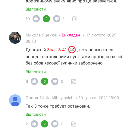
дорожньому знаку явно про це вказується.
Відповісти
10
1
9
Микола Яценюк •
Викладач
•
17 лютого 2025
09:16
Дорожній
Знак 3.41
, встановлюється
перед контрольними пунктами проїзд повз які
без обов'язкової зупинки заборонено.
Відповісти
6
0
6
Gontar Nikita Mihaylovich
•
10 травня 2021 16:00
Так 3 тоже требует остановки.
Відповісти
2
0
2